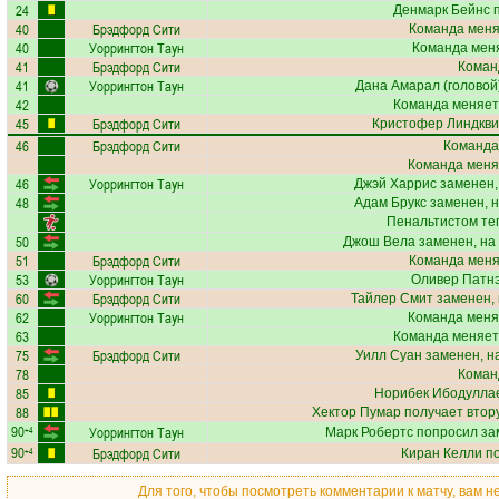
24
Денмарк Бейнс
п
40
Брэдфорд Сити
Команда меняе
40
Уоррингтон Таун
Команда меня
41
Брэдфорд Сити
Коман
41
Уоррингтон Таун
Дана Амарал
(головой)
42
Команда меняет
45
Брэдфорд Сити
Кристофер Линдкви
46
Брэдфорд Сити
Команда
Команда меня
46
Уоррингтон Таун
Джэй Харрис
заменен,
48
Адам Брукс
заменен, 
Пенальтистом те
50
Джош Вела
заменен, на
51
Брэдфорд Сити
Команда меняе
53
Уоррингтон Таун
Оливер Патн
60
Брэдфорд Сити
Тайлер Смит
заменен, 
62
Уоррингтон Таун
Команда меня
63
Команда меняет
75
Брэдфорд Сити
Уилл Суан
заменен, н
78
Коман
85
Норибек Ибодулла
88
Хектор Пумар
получает втору
90
Уоррингтон Таун
+4
Марк Робертс
попросил за
90
Брэдфорд Сити
+4
Киран Келли
по
Для того, чтобы посмотреть комментарии к матчу, вам 