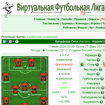
Главная
|
Новости
|
Онлайн
|
Правила
|
Опросы
|
Ре
Расписание
|
Турниры
|
Команды
|
Игроки
|
Т
Рейтинги
|
Форум
|
Чат
|
Конку
Результат матча
|
Сравнение соперников
Брэдфорд Сити
(Англия)
-
Уоррингт
0
0
2 июня 2026, 22:00. Сезон 77. День 257.
К
Погода:
солнечно, 15° C. Стадион "
Вэллей Парад
" 
Формация
1-3-5-2
Тактика
нормальная
CF
CF
Стиль
бразильский
Рханнами
Драгович
Вид защиты
зональный
Защита
в линию
LW
RW
Грубость игры
нормальная
Осадебе
Суан
Атмосфера
+2%
CM
Настрой на игру
супер
CM
CM
Линдквист
Оптимальность
102%
119%
1
2
Смит
Ибодуллаев
Соотношение сил
51%
LB
RB
Сыгранность
+16.70%