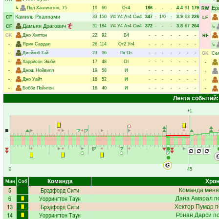
Ер
↳
Пол Хантингтон
, 75
19
60
От4
186
-
-
-
4.4
91
179
RW
Камиль Рханнами
33
150
И4
У4
Ат4
См4
347
-
1/0
-
3.9
63
226
CF
LF
Дамьян Драгович
31
184
И4
У4
Ат4
См4
372
-
-
-
3.8
67
264
CF
↳
GK
Джо Хилтон
22
92
В4
-
-
-
-
-
-
-
RF
-
Ярин Сардал
26
114
От2
Уг4
-
-
-
-
-
-
-
↳
-
Джейкоб Гай
23
96
Пк
От
-
-
-
-
-
-
-
GK
Сел
-
Харрисон Эшби
17
48
От
-
-
-
-
-
-
-
-
-
Джош Нойвилл
19
58
И
-
-
-
-
-
-
-
-
-
Джо Уайт
18
52
И
-
-
-
-
-
-
-
-
-
Бобби Пойнтон
16
40
И
-
-
-
-
-
-
-
-
Лента событий:
+1
0
45
Команда
Хрон
Мин
Соб
5
Брэдфорд Сити
Команда меня
6
Уоррингтон Таун
Дана Амарал
по
13
Брэдфорд Сити
Хектор Пумар
п
14
Уоррингтон Таун
Ронан Дарси
по