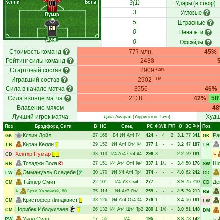
Келли
Бола
Удары (в створ)
CD
3(1)
Угловые
3
Пумар
Штрафные
5
GK
Пенальти
0
Дойл
Офсайды
0
Стоимость команд
777 млн.
45%
Рейтинг силы команд
2438
Стартовый состав
2909
+284
Игравший состав
2902
+116
Сила в начале матча
3556
46%
Сила в конце матча
2138
42%
58
Владение мячом
4
Лучший игрок матча
Худш
Дана Амарал
(Уоррингтон Таун)
Поз
Брэдфорд Сити
В
НC
Спец
РC
Ф
У/В
Г/П
О
ЗС
РФ
Поз
Колин Дойл
Ра
27
168
В4
И4
Ат4
П4
424
-
4
2
3.1
77
341
GK
GK
Киран Келли
29
152
И4
Ат4
От4
К4
377
1
-
-
3.2
47
187
LB
LB
Хектор Пумар
33
119
И4
Ат4
От4
Л4
296
3
-
-
2.2
59
181
↳
CD
Толаджи Бола
Шо
27
151
И4
Ат4
От4
Ка4
337
1
1/1
-
3.4
50
176
RB
SW
Эммануэль Осадебе
30
170
И4
У4
Ат4
Тр4
374
-
-
-
4.0
62
242
LW
CD
Тайлер Смит
Де
22
101
И4
У3
См4
277
-
-
-
3.9
75
210
CM
CD
↳
Брэд Хэллидэй
, 60
25
114
И4
Ат2
От4
259
-
-
-
4.5
79
213
RB
Кристофер Линдквист
33
126
И4
Ат4
От4
К4
276
1
-
-
3.4
56
161
CM
LW
Норибек Ибодуллаев
26
132
И4
Ат4
Шт4
Тр2
280
1
1/0
-
3.0
51
148
CM
DM
Уилл Суан
17
55
И4
195
-
-
-
3.8
73
142
RW
↳