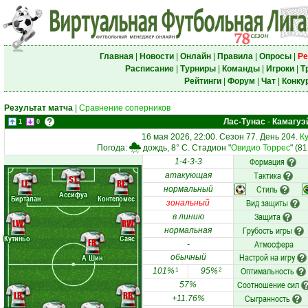
Главная
|
Новости
|
Онлайн
|
Правила
|
Опросы
|
Ре
Расписание
|
Турниры
|
Команды
|
Игроки
|
Т
Рейтинги
|
Форум
|
Чат
|
Конку
Результат матча
|
Сравнение соперников
Лас-Тунас
-
Камагуэ
1
0
16 мая 2026, 22:00. Сезон 77. День 204.
К
Погода:
дождь, 8° C. Стадион "
Овидио Торрес
" (8
Формация
1-4-3-3
Тактика
атакующая
ST
LF
RF
Стиль
нормальный
Ассифуа
Бирталан
Контепомес
Вид защиты
зональный
Защита
в линию
LW
RW
Грубость игры
нормальная
Кутиньо
Саяс
FR
Атмосфера
-
Настрой на игру
А Шин
обычный
Оптимальность
101%
95%
1
2
Соотношение сил
57%
LB
RB
Сыгранность
+11.76%