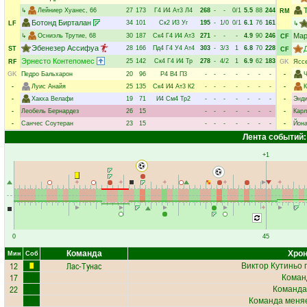
↳
Лейниер Хуанес
, 66
27
173
Г4
И4
Ат3
Л4
268
-
-
0/1
5.5
88
244
RM
Ботонд Бирталан
34
101
Ск2
И3
Уг
195
-
1/0
0/1
6.1
76
161
LF
↳
Мар
↳
Осниэль Трутие
, 68
30
187
Ск4
Г4
И4
Ат3
271
-
-
-
4.9
90
246
CF
Эбенезер Ассифуа
28
166
Пд4
Г4
У4
Ат4
303
-
3/3
1
6.8
70
228
ST
CF
Эрнесто Контепомес
25
142
Ск4
Г4
И4
Тр
278
-
4/2
1
6.9
62
183
RF
GK
Ясс
GK
Педро Бальхарон
20
96
Р4
В4
П3
-
-
-
-
-
-
-
-
-
Луис Анайя
25
135
Ск4
И4
Ат3
К2
-
-
-
-
-
-
-
-
К
-
Хакха Велафи
19
71
И4
См4
Тр2
-
-
-
-
-
-
-
-
Энди
-
Леобель Бернардез
26
15
-
-
-
-
-
-
-
-
Карл
-
Санчес Соутеран
23
15
-
-
-
-
-
-
-
-
Йона
Лента событий:
+1
0
45
Команда
Хрон
Мин
Соб
12
Лас-Тунас
Виктор Кутиньо
п
17
Коман
22
Команда
Команда меняе