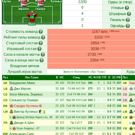
Кёртис
Кутиньо
Удары (в створ)
CD
CD
12(8)
Угловые
6
Энрикес
Окиере
Штрафные
4
GK
Пенальти
0
Мике
Офсайды
1
Стоимость команд
1167 млн.
+565 млн.
Рейтинг силы команд
3203
+1215
Стартовый состав
2854
+746
Игравший состав
3036
+778
Сила в начале матча
2735
+428
Сила в конце матча
2304
+542
Владение мячом
Лучший игрок матча
Худш
Эрнесто Контепомес
(Лас-Тунас)
Поз
Лас-Тунас
В
НC
Спец
РC
Ф
У/В
Г/П
О
ЗС
РФ
Поз
Вирджилио Мике
Зак
29
182
Р4
В4
Ат3
Тр4
286
-
5
1
5.2
78
237
GK
GK
Джо Кёртис
33
148
Г4
И4
Ат3
Л4
273
-
2/1
1
5.9
55
164
LB
LD
Хосе-Мигель Энрикес
Дми
32
172
Ск4
Г4
И4
Ат4
264
-
-
-
5.2
54
151
CD
CD
Сильвестр Окиере
27
147
Пд4
И4
Ат3
См4
244
2
-
-
4.9
57
148
CD
CD
Сандро Кутиньо
Раз
23
129
Ск4
И4
Ат3
Ка4
247
1
-
-
4.8
53
144
RB
RB
Виктор Кутиньо
28
165
Г4
И4
Ат3
Л4
224
1
-
-
5.0
72
163
LW
LM
↳
Девид Моберг-Карлссон
, 66
29
192
Ск4
И4
Ат4
Шт4
339
-
1/1
0/1
5.7
88
308
CM
Джоди А Шин
23
123
Пд
Ск3
У
222
1
1/1
1
5.9
62
144
FR
↳
↳
Хуан Андреус
, 67
30
200
Ск4
Г4
Ат4
Уг4
299
-
-
-
5.0
82
253
FR
Александр Саяс
24
107
Ск2
И3
Ат3
199
-
-
0/1
6.1
76
152
RW
↳