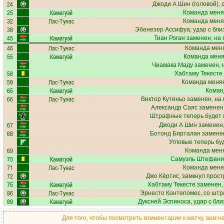
24
Джоди А Шин
(головой), с
25
Камагуэй
Команда меня
32
Лас-Тунас
Команда меня
38
Эбенезер Ассифуа
, удар с бл
45
Камагуэй
Тиан Роган
заменен, на
46
Лас-Тунас
Команда меня
55
Камагуэй
Команда меняе
Чиамака Маду
заменен, 
58
Хабтаму Текесте
59
Лас-Тунас
Команда меняе
65
Камагуэй
Коман
66
Лас-Тунас
Виктор Кутиньо
заменен, на
Александр Саяс
заменен,
Штрафные теперь будет
67
Джоди А Шин
заменен,
68
Ботонд Бирталан
заменен
Угловые теперь бу
69
Команда меня
70
Камагуэй
Самуэль Штефани
71
Лас-Тунас
Команда меня
72
Джо Кёртис
, замкнул прост
75
Камагуэй
Хабтаму Текесте
заменен,
86
Лас-Тунас
Эрнесто Контепомес
, со шт
89
Камагуэй
Дуксней Эспиноса
, удар с бл
Для того, чтобы посмотреть комментарии к матчу, вам 