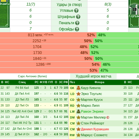
Иламба
Удары (в створ)
11(7)
8(3)
LD
Угловые
6
5
Штрафные
Тоугья
6
6
Пенальти
0
0
Офсайды
7
0
813 млн.
52%
48%
+57 млн.
2252
50%
50%
+19
1704
48%
52%
1730
48%
52%
1840
50%
50%
+31
1286
54%
46%
+200
53%
47%
Худший игрок матча
Саро Антонио
(Катио)
Д
В
НC
Спец
РC
Ф
У/В
Г/П
О
ЗС
РФ
Поз
Флора
В
НC
Каур Кивила
22
97
Р4
В4
Ка4
125
-
3
1
4.7
79
105
25
113
Р
GK
Эрко Тоугьяс
31
143
Д4
Пк4
Ат4
197
-
-
-
4.6
56
116
30
116
LD
Мартен Кууск
31
133
Д3
Пк4
Л3
165
1
-
-
4.6
55
97
25
111
Д4
CD
Марко Липп
26
110
Д2
Пк4
От
133
-
-
-
4.9
81
109
27
127
Д4
RD
Рамон Энрике
34
125
Пк4
И2
Ат4
Оп4
129
2
-
0/1
5.7
66
91
34
115
Д4
LW
24
113
Д4
Пк4
Л4
160
-
3/3
-
5.4
62
105
Мартин Миллер
31
157
Д4
DM
24
117
Пк4
И4
Уг2
Тр
131
1
-
-
4.4
68
90
Стен Рейнкорт
26
126
CM
27
142
Д4
Пк4
Ат
От4
188
1
-
-
4.7
63
126
Даниил Куракшин
26
126
Д
CM
29
145
Д
Пк4
И
От
162
-
2/0
-
4.8
59
101
Маркус Соометс
34
134
Д4
RW