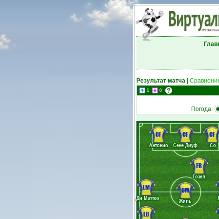
Глав
Результат матча
|
Сравнение
1
0
Погода:
CF
CF
CF
Антонио
Сене Диуф
Со
FR
Гозел
LM
CM
Ди Маттео
Жиль
LB