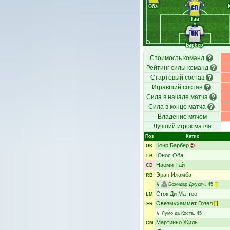
Оба
CD
Тай
GK
Барбер
Стоимость команд
Рейтинг силы команд
Стартовый состав
Игравший состав
Сила в начале матча
Сила в конце матча
Владение мячом
Лучший игрок матча
Поз
Катио
Конр Барбер
GK
Юнос Оба
LB
Наоми Тай
CD
Эран Иламба
RB
↳
Божидар Джукич
, 45
Сток Ди Маттео
LM
Овезмухаммет Гозел
FR
↳
Лумо да Коста
, 45
Мартиньо Жиль
CM