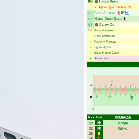
Пабло Лима
RM
↳
Персон Луис Ракчеку
, 55
Саро Антонио
CF
Нгань Сене Диуф
CF
Салиу Со
CF
GK
Расо Чокорило
-
Сени Баптишта
-
Кастелу Мамаду
-
Эдсон Ауала
-
Жозе Мария Само
-
Айпон Луа
0
Команда
Мин
Соб
29
Флора
32
Катио
35
45