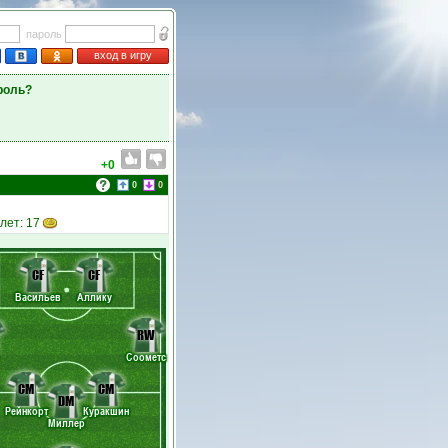
пароль
вход в игру
роль?
+0
0
0
илет: 17
CF
CF
Васильев
Аллику
RW
Соометс
CM
CM
DM
Рейнкорт
Куракшин
Миллер