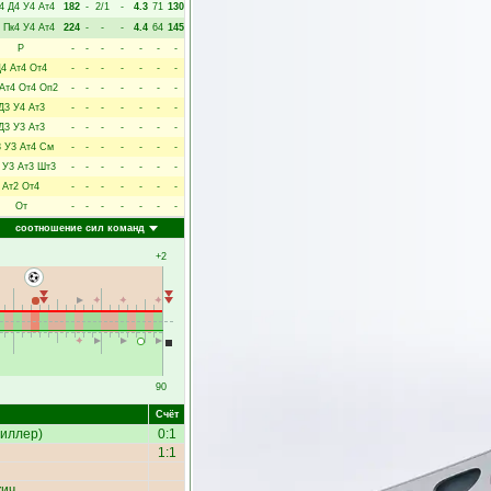
4
Д4
У4
Ат4
182
-
2/1
-
4.3
71
130
Пк4
У4
Ат4
224
-
-
-
4.4
64
145
Р
-
-
-
-
-
-
-
Д4
Ат4
От4
-
-
-
-
-
-
-
Ат4
От4
Оп2
-
-
-
-
-
-
-
Д3
У4
Ат3
-
-
-
-
-
-
-
Д3
У3
Ат3
-
-
-
-
-
-
-
3
У3
Ат4
См
-
-
-
-
-
-
-
У3
Ат3
Шт3
-
-
-
-
-
-
-
Ат2
От4
-
-
-
-
-
-
-
От
-
-
-
-
-
-
-
соотношение сил команд
+2
90
Счёт
иллер
)
0:1
1:1
кич