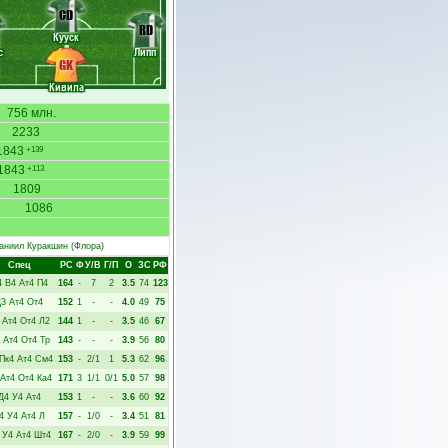
CD
RD
Кууск
с
Липп
GK
Кивила
756 млн.
2233
1843
+139
1843
+113
1809
1086
аниил Куракшин
(Флора)
Спец
РC
Ф
У/В
Г/П
О
ЗС
РФ
4
В4
Ат4
П4
164
-
7
2
3.5
74
123
Д3
Ат4
От4
152
1
-
-
4.0
49
75
Ат4
От4
Л2
144
1
-
-
3.5
46
67
Ат4
От4
Тр
143
-
-
-
3.9
56
80
Пк4
Ат4
См4
153
-
2/1
1
5.3
62
96
Ат4
От4
Ка4
171
3
1/1
0/1
5.0
57
98
Д4
У4
Ат4
153
1
-
-
3.6
60
92
4
У4
Ат4
Л
157
-
1/0
-
3.4
51
81
У4
Ат4
Шт4
167
-
2/0
-
3.9
59
99