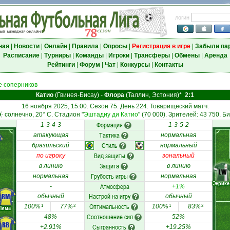
логин
ная
|
Новости
|
Онлайн
|
Правила
|
Опросы
|
Регистрация в игре
|
Забыли па
Расписание
|
Турниры
|
Команды
|
Игроки
|
Трансферы
|
Обмены
|
Аренда
Рейтинги
|
Форум
|
Чат
|
Конкурсы
|
Контакты
 соперников
Катио
(Гвинея-Бисау)
-
Флора
(Таллин, Эстония)*
2:1
16 ноября 2025, 15:00. Сезон 75. День 224. Товарищеский матч.
солнечно, 20° C. Стадион "
Эштадиу ди Катио
" (70 000). Зрителей: 43 750. Б
Формация
1-3-4-3
1-3-5-2
Тактика
атакующая
нормальная
Стиль
бразильский
нормальный
Вид защиты
по игроку
зональный
Защита
в линию
в линию
LW
Грубость игры
нормальная
нормальная
Энрике
Атмосфера
-
+1%
Настрой на игру
RM
обычный
обычный
Оптимальность
100%
77%
100%
83%
1
2
1
2
Лима
Соотношение сил
48%
52%
RB
Сыгранность
+2.91%
+19.25%