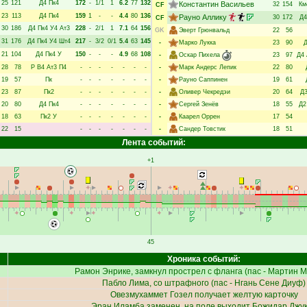
25
121
Д4
Пк4
172
-
1/1
1
6.2
77
132
Константин Васильев
32
154
Км
CF
23
113
Д4
Пк4
159
1
-
-
4.4
80
136
Рауно Аллику
30
172
Д4
CF
30
186
Д4
Пк4
У4
Ат3
228
-
2/1
1
7.1
64
156
GK
Эверт Грюнвальд
22
56
31
176
Д4
Пк4
У4
Шт4
217
-
3/2
0/1
5.4
63
145
-
Марко Лукка
23
90
21
104
Д4
Пк4
У
150
-
-
-
4.9
68
108
-
Оскар Пихела
23
97
Д4
28
78
Р
В4
Ат3
П4
-
-
-
-
-
-
-
-
Марк Андерс Лепик
22
80
19
57
Пк
-
-
-
-
-
-
-
-
Рауно Саппинен
19
61
23
87
Пк2
-
-
-
-
-
-
-
-
Оливер Чекредэи
20
64
Д
20
80
Д4
Пк4
-
-
-
-
-
-
-
-
Сергей Зенёв
18
55
Д2
18
63
Пк2
У
-
-
-
-
-
-
-
-
Каарел Оррен
17
54
22
15
-
-
-
-
-
-
-
-
Сандер Товстик
18
51
Лента событий:
+1
45
Хроника событий:
Рамон Энрике
, замкнул прострел с фланга (пас -
Мартин М
Пабло Лима
, со штрафного (пас -
Нгань Сене Диуф
)
Овезмухаммет Гозел
получает желтую карточку
Эран Иламба
заменен, на поле выходит
Божидар Джу