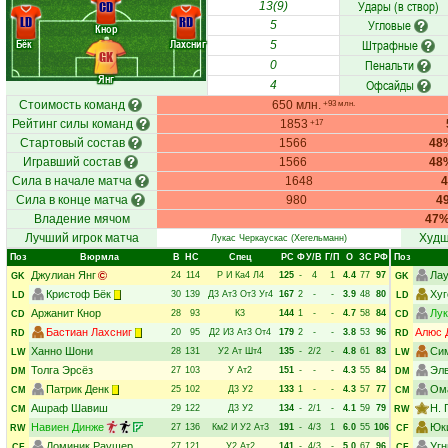
Удары (в створ)
CD
13(9)
LD
RD
Угловые
5
Кнор
Бёк
Лахсниг
Штрафные
5
GK
Пенальти
0
Янг
Офсайды
4
Стоимость команд
650 млн.
+93 млн.
Рейтинг силы команд
1853
+17
Стартовый состав
1566
48
Игравший состав
1566
48
Сила в начале матча
1648
Сила в конце матча
980
4
Владение мячом
47
Лучший игрок матча
Худш
Лукас Черкаускас
(Хегельманн)
Поз
Вюрмла
В
НC
Спец
РC
Ф
У/В
Г/П
О
ЗС
РФ
Поз
Джулиан Янг
Лау
24
114
Р
И
Ка4
Л4
125
-
4
1
4.4
77
97
GK
GK
Кристоф Бёк
Хуг
30
139
Д3
Ат3
От3
Уг4
167
2
-
-
3.9
48
80
LD
LD
Аржанит Кнор
Лук
28
93
К3
144
1
-
-
4.7
58
84
CD
CD
Бастиан Лахсниг
Алюс 
20
95
Д2
И3
Ат3
От4
179
2
-
-
3.8
53
96
RD
RD
Ханно Шони
Си
28
131
У2
Ат
Шт4
135
-
2/2
-
4.8
61
83
LW
LW
Толга Эрсёз
Элв
27
103
У
Ат2
151
-
-
-
4.3
55
84
DM
DM
Патрик Денк
Ом
25
102
Д3
У2
133
1
-
-
4.3
57
77
CM
CM
Ашраф Шавиш
Н. 
29
122
Д3
У2
134
-
2/1
-
4.1
59
79
CM
RW
Навиен Динже
Юк
27
136
Км2
И
У2
Ат3
191
-
4/3
1
6.0
55
106
RW
CF
Доминик Раушер
Угн
27
121
У2
Ат2
141
-
4/3
-
5.0
67
96
CF
CF