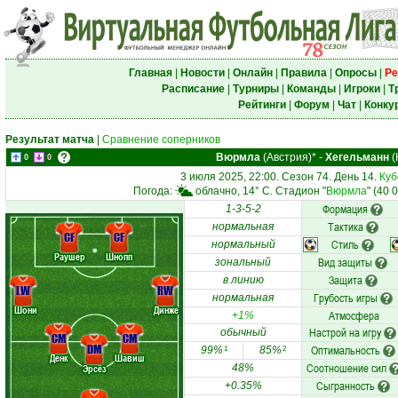
Главная
|
Новости
|
Онлайн
|
Правила
|
Опросы
|
Ре
Расписание
|
Турниры
|
Команды
|
Игроки
|
Т
Рейтинги
|
Форум
|
Чат
|
Конку
Результат матча
|
Сравнение соперников
Вюрмла
(Австрия)*
-
Хегельманн
(
0
0
3 июля 2025, 22:00. Сезон 74. День 14.
Куб
Погода:
облачно, 14° C. Стадион "
Вюрмла
" (40 
Формация
1-3-5-2
Тактика
нормальная
CF
CF
Стиль
нормальный
Раушер
Шнопп
Вид защиты
зональный
Защита
в линию
LW
RW
Грубость игры
нормальная
Шони
Динже
Атмосфера
+1%
Настрой на игру
обычный
CM
CM
DM
Оптимальность
99%
85%
1
2
Денк
Шавиш
Соотношение сил
Эрсёз
48%
Сыгранность
+0.35%