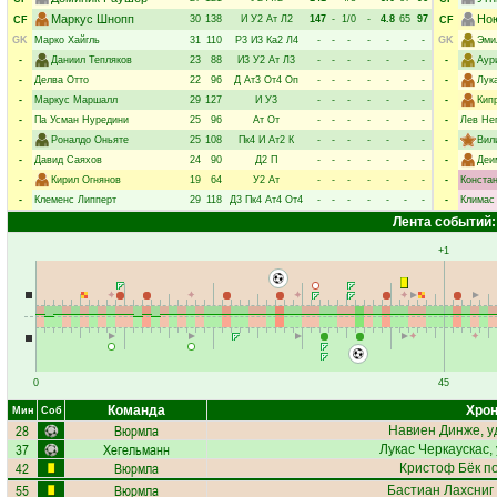
Маркус Шнопп
Ною
30
138
И
У2
Ат
Л2
147
-
1/0
-
4.8
65
97
CF
CF
GK
Марко Хайгль
31
110
Р3
И3
Ка2
Л4
-
-
-
-
-
-
-
GK
Эми
-
Даниил Тепляков
23
88
И3
У2
Ат
Л3
-
-
-
-
-
-
-
-
Аур
-
Делва Отто
22
96
Д
Ат3
От4
Оп
-
-
-
-
-
-
-
-
Лук
-
Маркус Маршалл
29
127
И
У3
-
-
-
-
-
-
-
-
Кип
-
Па Усман Нуредини
25
96
Ат
От
-
-
-
-
-
-
-
-
Лев Не
-
Роналдо Оньяте
25
108
Пк4
И
Ат2
К
-
-
-
-
-
-
-
-
Вил
-
Давид Саяхов
24
90
Д2
П
-
-
-
-
-
-
-
-
Деи
-
Кирил Огнянов
19
64
У2
Ат
-
-
-
-
-
-
-
-
Конста
-
Клеменс Липперт
29
118
Д3
Пк4
Ат4
От4
-
-
-
-
-
-
-
-
Климас
Лента событий:
+1
0
45
Команда
Хрон
Мин
Соб
28
Вюрмла
Навиен Динже
, 
37
Хегельманн
Лукас Черкаускас
,
42
Вюрмла
Кристоф Бёк
по
55
Вюрмла
Бастиан Лахсниг