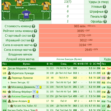
Удары (в створ)
SW
13(7)
Джамиль
LD
RD
Угловые
6
Луккези
Хумади
Фёрберт
Штрафные
6
GK
Пенальти
0
Моралес Р.
Офсайды
1
Стоимость команд
965 млн.
+402 млн.
Рейтинг силы команд
3695
+1347
Стартовый состав
2770
+1120
Игравший состав
3012
+1362
Сила в начале матча
3194
+1380
Сила в конце матча
2645
+1579
Владение мячом
Лучший игрок матча
Худш
Алсени Бангура
(Вулвз)
Поз
Вулвз
В
НC
Спец
РC
Ф
У/В
Г/П
О
ЗС
РФ
Поз
Десаи Моралес Рамос
Зи
31
213
Р4
В4
П4
Тр4
328
-
-
-
5.5
84
296
GK
GK
Муритаза Хумади
30
138
Д4
Пк4
Ат2
Ка4
313
1
-
-
6.1
65
219
LD
LB
Лоренцо Луккези
16
46
Пк3
И
Ат
162
-
-
-
5.6
78
128
SW
CD
Ил
↳
Зинио Эмтэдж
, 62
31
194
Пк4
И4
К4
Тр4
367
-
-
-
5.0
90
332
RB
Мохамед Джамиль
31
199
Пк4
И4
Тр4
Л4
281
1
1/0
-
5.2
69
208
Фр
CD
LW
Эйзенд Фёрберт
31
195
Пк4
И4
К4
Тр4
305
1
-
-
5.1
71
233
RD
CM
Алсени Бангура
32
250
Д4
Пк4
Шт4
Тр4
455
-
4/2
2
7.3
54
260
Эн
LM
CM
Дени Агович
17
50
Пк3
И
87
2
-
-
4.9
73
64
По
DM
RW
↳
Хусаин Аль Хайат
, 62
31
196
Д4
Пк4
И4
П4
363
1
1/1
0/1
5.7
85
311
CF
Кисма Баба Ульд Эли
31
211
Пк4
Тр4
Ка4
Л4
288
-
1/1
-
5.5
56
174
AM
Ян