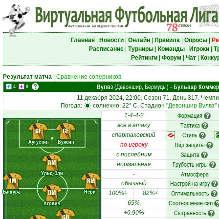
Главная
|
Новости
|
Онлайн
|
Правила
|
Опросы
|
Ре
Расписание
|
Турниры
|
Команды
|
Игроки
|
Т
Рейтинги
|
Форум
|
Чат
|
Конку
Результат матча
|
Сравнение соперников
Вулвз
(Девоншир, Бермуды)
Бульвар Комме
-
4
0
11 декабря 2024, 22:00. Сезон 71. День 317. Чемп
Погода:
солнечно, 22° C. Стадион "
Девоншир Вулвз
"
Формация
1-4-4-2
Тактика
все в атаку
CF
CF
Стиль
спартаковский
Аугустин
Вуясин
Вид защиты
по игроку
Защита
с последним
AM
Грубость игры
нормальная
Ульд Эли
Атмосфера
-
LM
RM
Настрой на игру
обычный
Бангура
Нери
DM
Оптимальность
100%
82%
1
2
Соотношение сил
Агович
65%
Сыгранность
+6.90%
CD