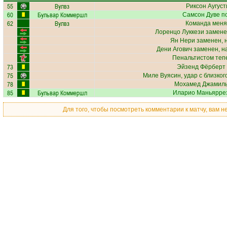
55
Вулвз
Риксон Аугуст
60
Бульвар Коммершл
Самсон Дуве
по
62
Вулвз
Команда меня
Лоренцо Луккези
замене
Ян Нери
заменен, 
Дени Агович
заменен, н
Пенальтистом теп
73
Эйзенд Фёрберт
75
Миле Вуясин
, удар с близко
78
Мохамед Джамил
85
Бульвар Коммершл
Иларио Маньярре
Для того, чтобы посмотреть комментарии к матчу, вам 