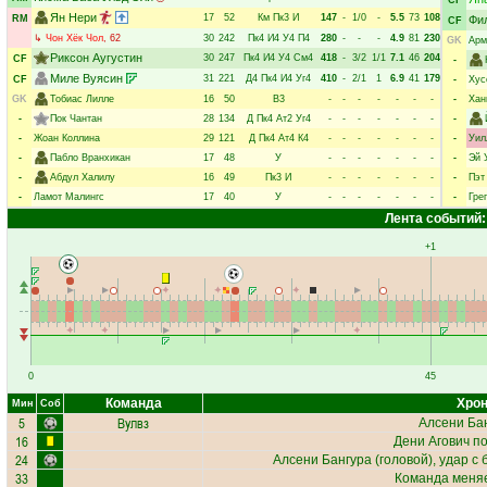
CF
Ян Нери
17
52
Км
Пк3
И
147
-
1/0
-
5.5
73
108
RM
Фи
CF
↳
Чон Хёк Чол
, 62
30
242
Пк4
И4
У4
П4
280
-
-
-
4.9
81
230
GK
Арм
Риксон Аугустин
30
247
Пк4
И4
У4
См4
418
-
3/2
1/1
7.1
46
204
CF
-
Миле Вуясин
31
221
Д4
Пк4
И4
Уг4
410
-
2/1
1
6.9
41
179
CF
-
Хус
GK
Тобиас Лилле
16
50
В3
-
-
-
-
-
-
-
-
Хан
-
Пок Чантан
28
134
Д
Пк4
Ат2
Уг4
-
-
-
-
-
-
-
-
-
Жоан Коллина
29
121
Д
Пк4
Ат4
К4
-
-
-
-
-
-
-
-
Уил
-
Пабло Вранхикан
17
48
У
-
-
-
-
-
-
-
-
Эй 
-
Абдул Халилу
16
49
Пк3
И
-
-
-
-
-
-
-
-
Пэт
-
Ламот Малингс
17
40
У
-
-
-
-
-
-
-
-
Гре
Лента событий:
+1
0
45
Команда
Хрон
Мин
Соб
5
Вулвз
Алсени Ба
16
Дени Агович
по
24
Алсени Бангура
(головой), удар с 
33
Команда меняе