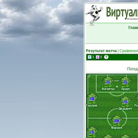
Глав
Результат матча
|
Сравнение
1
0
Погод
CF
CF
Фагаитуа
Браун
LW
FR
Терхуне
Ро
Диздарич
DM
Марури
LB