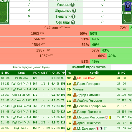
рышев
Угловые
7
6
LD
Штрафные
4
5
Григор
Пенальти
0
0
Офсайды
1
0
947 млн.
72%
+572 млн.
1963
50%
50%
+16
1566
51%
49%
+59
1584
51%
49%
+77
1987
57%
43%
+464
1367
60%
40%
+453
51%
49%
Худший игрок матча
Петело Терхуне
(Ройал Пума)
В
НC
Спец
РC
Ф
У/В
Г/П
О
ЗС
РФ
Поз
Котайк
В
НC
Менно Хойс
18
86
Р4
В4
Ат4
123
-
1
-
5.8
80
99
31
98
GK
Гарик Григорян
34
133
Пд4
Ск4
Г4
Ат4
264
-
1/1
1
6.4
58
153
27
96
LD
Мигель
26
151
Пд4
Ск4
Г4
Ат4
251
-
-
-
5.8
58
147
32
96
CD
Эдгар Папикян
33
107
Ск4
Г4
И4
Ат4
170
-
-
-
6.1
60
103
27
106
Км
RD
Арайик Геворгян
32
82
Ск4
Ат4
От2
Л4
124
1
-
-
6.1
63
79
26
112
Пк
LW
Ренато Тарифеньо
27
148
Пд4
Ск4
Г4
Ат4
258
-
2/1
1/1
7.2
63
162
29
107
CM
Геворг Григорян
34
98
Пд4
Ск4
Г4
Ат4
160
-
-
-
5.0
79
127
28
114
Км
CM
Месроп Месропян
19
97
Пд4
Ск4
Г4
Ат4
169
1
-
-
5.1
86
146
29
117
Пк
CM
21
99
Пд4
Ск4
Г4
Ат
161
1
2/2
-
4.9
73
118
Арсен Шахбазян
23
87
Пк
RW
26
107
Пд4
Ск4
Г2
156
2
-
0/1
5.7
68
107
М. Едигарян
29
159
Км
LF