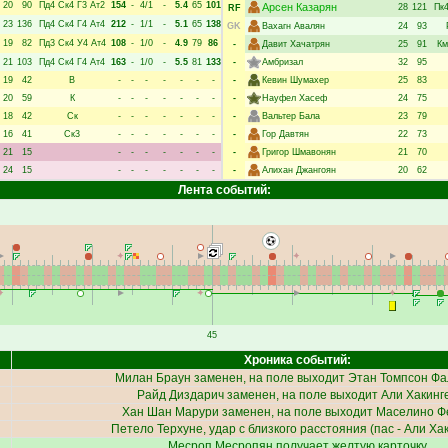
20
90
Пд4
Ск4
Г3
Ат2
154
-
4/1
-
5.4
65
101
Арсен Казарян
28
121
Пк
RF
23
136
Пд4
Ск4
Г4
Ат4
212
-
1/1
-
5.1
65
138
GK
Вахагн Авалян
24
93
19
82
Пд3
Ск4
У4
Ат4
108
-
1/0
-
4.9
79
86
-
Давит Хачатрян
25
91
Км
21
103
Пд4
Ск4
Г4
Ат4
163
-
1/0
-
5.5
81
133
-
Амбризал
32
95
19
42
В
-
-
-
-
-
-
-
-
Кевин Шумахер
25
83
20
59
К
-
-
-
-
-
-
-
-
Науфел Хасеф
24
75
18
42
Ск
-
-
-
-
-
-
-
-
Вальтер Бала
23
79
16
41
Ск3
-
-
-
-
-
-
-
-
Гор Давтян
22
73
21
15
-
-
-
-
-
-
-
-
Григор Шмавонян
21
70
24
15
-
-
-
-
-
-
-
-
Алихан Джангоян
20
62
Лента событий:
45
Хроника событий:
Милан Браун
заменен, на поле выходит
Этан Томпсон Фа
Райд Диздарич
заменен, на поле выходит
Али Хакинг
Хан Шан Марури
заменен, на поле выходит
Маселино Ф
Петело Терхуне
, удар с близкого расстояния (пас -
Али Ха
Месроп Месропян
получает желтую карточку