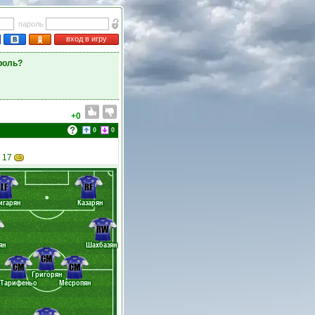
пароль
вход в игру
роль?
+0
0
0
 17
LF
RF
игарян
Казарян
RW
ян
Шахбазян
CM
CM
CM
Григорян
Тарифеньо
Месропян