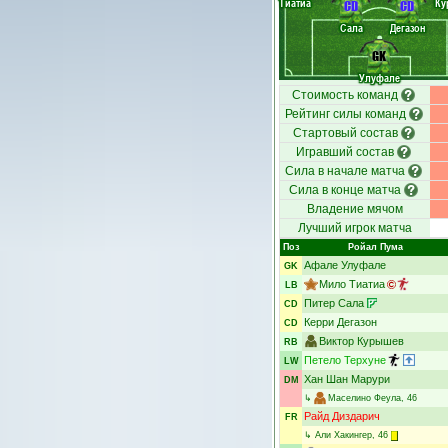
Тиатиа
Ку
CD
CD
Сала
Дегазон
GK
Улуфале
Стоимость команд
Рейтинг силы команд
Стартовый состав
Игравший состав
Сила в начале матча
Сила в конце матча
Владение мячом
Лучший игрок матча
Поз
Ройал Пума
Афале Улуфале
GK
Мило Тиатиа
LB
Питер Сала
CD
Керри Дегазон
CD
Виктор Курышев
RB
Петело Терхуне
LW
Хан Шан Марури
DM
↳
Маселино Феула
, 46
Райд Диздарич
FR
↳
Али Хакингер
, 46