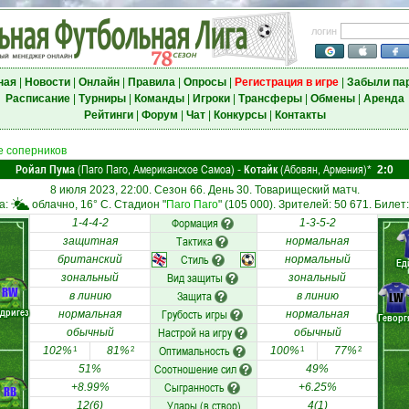
логин
ная
|
Новости
|
Онлайн
|
Правила
|
Опросы
|
Регистрация в игре
|
Забыли па
Расписание
|
Турниры
|
Команды
|
Игроки
|
Трансферы
|
Обмены
|
Аренда
Рейтинги
|
Форум
|
Чат
|
Конкурсы
|
Контакты
 соперников
Ройал Пума
(Паго Паго, Американское Самоа)
Котайк
(Абовян, Армения)
-
*
2:0
8 июля 2023, 22:00. Сезон 66. День 30. Товарищеский матч.
а:
облачно, 16° C. Стадион "
Паго Паго
" (105 000). Зрителей: 50 671. Билет:
Формация
1-4-4-2
1-3-5-2
Тактика
защитная
нормальная
Стиль
британский
нормальный
Ед
Вид защиты
зональный
зональный
RW
Защита
в линию
в линию
LW
дригез
Грубость игры
нормальная
нормальная
Геворг
Настрой на игру
обычный
обычный
Оптимальность
102%
81%
100%
77%
1
2
1
2
Соотношение сил
51%
49%
Сыгранность
+8.99%
+6.25%
RB
Удары (в створ)
12(6)
4(1)