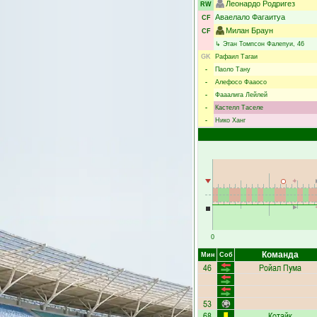
Леонардо Родригез
RW
Аваелало Фагаитуа
CF
Милан Браун
CF
↳
Этан Томпсон Фалепуи
, 46
GK
Рафаил Тагаи
-
Паоло Тану
-
Алефосо Фааосо
-
Фааалига Лейлей
-
Кастелл Таселе
-
Нико Ханг
0
Команда
Мин
Соб
46
Ройал Пума
53
68
Котайк