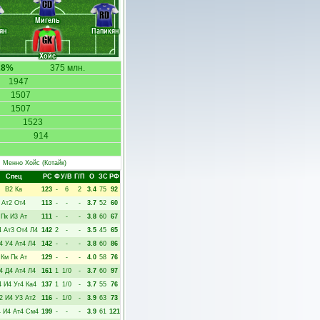
CD
RD
Мигель
ян
Папикян
GK
Хойс
28%
375 млн.
1947
1507
1507
1523
914
Менно Хойс
(Котайк)
Спец
РC
Ф
У/В
Г/П
О
ЗС
РФ
В2
Ка
123
-
6
2
3.4
75
92
Ат2
От4
113
-
-
-
3.7
52
60
Пк
И3
Ат
111
-
-
-
3.8
60
67
4
Ат3
От4
Л4
142
2
-
-
3.5
45
65
4
У4
Ат4
Л4
142
-
-
-
3.8
60
86
Км
Пк
Ат
129
-
-
-
4.0
58
76
4
Д4
Ат4
Л4
161
1
1/0
-
3.7
60
97
4
И4
Уг4
Ка4
137
1
1/0
-
3.7
55
76
2
И4
У3
Ат2
116
-
1/0
-
3.9
63
73
4
И4
Ат4
См4
199
-
-
-
3.9
61
121