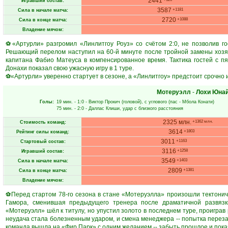
2441
Игравший состав:
3587
+1181
Сила в начале матча:
2720
+1088
Сила в конце матча:
Владение мячом:
⚽«Артурли» разгромил «Линлитгоу Роуз» со счётом 2:0, не позволив го
Решающий перелом наступил на 60-й минуте после тройной замены хозя
капитана Фабио Матеуса в компенсированное время. Тактика гостей с п
Донахи показал свою ужасную игру в 1 туре.
⚽«Артурли» уверенно стартует в сезоне, а «Линлитгоу» предстоит срочно и
Мотеруэлл
-
Лохи Юна
Голы:
19 мин.
- 1:0 -
Виктор Прокич
(головой), с углового (пас -
Мбола Конати
)
75 мин.
- 2:0 -
Даллас Клиши
, удар с близкого расстояния
2325 млн.
+1362 млн.
Стоимость команд:
3614
+1803
Рейтинг силы команд:
3011
+1163
Стартовый состав:
3116
+1258
Игравший состав:
3549
+1403
Сила в начале матча:
2809
+1381
Сила в конце матча:
Владение мячом:
⚽Перед стартом 78-го сезона в стане «Мотеруэлла» произошли тектонич
Гамора, сменившая предыдущего тренера после драматичной развязк
«Мотеруэлл» шёл к титулу, но упустил золото в последнем туре, проигра
неудача стала болезненным ударом, и смена менеджера -- попытка переза
команда вышла на «Фир Парк» с одним желанием -- забыть прошлое и пока