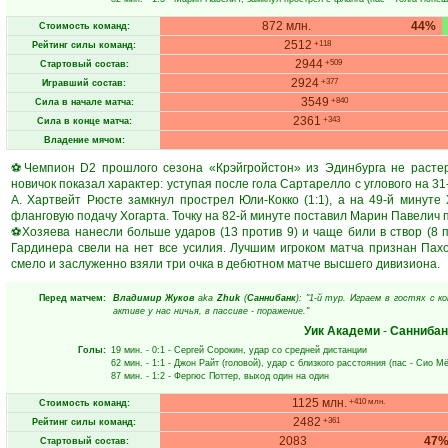
872 млн.
44%
Стоимость команд:
2512
+118
Рейтинг силы команд:
2944
+509
Стартовый состав:
2924
+377
Игравший состав:
3549
+840
Сила в начале матча:
2361
+343
Сила в конце матча:
Владение мячом:
⚽Чемпион D2 прошлого сезона «Крэйгройстон» из Эдинбурга не растер
новичок показал характер: уступая после гола Сартарелло с углового на 3
А. Хартвейт Рюсте замкнул прострел Юли-Кокко (1:1), а на 49-й минут
фланговую подачу Хогарта. Точку на 82-й минуте поставил Марин Павелич п
⚽Хозяева нанесли больше ударов (13 против 9) и чаще били в створ (8 
Гардинера свели на нет все усилия. Лучшим игроком матча признан Пахой
смело и заслуженно взяли три очка в дебютном матче высшего дивизиона.
Перед матчем:
Владимир Жуков
aka
Zhuk
(
Саннибанк
): "1-й тур. Играем в гостях с 
активе у нас ничья, в пассиве - поражение."
Уик Академи
-
Саннибан
Голы:
19 мин.
- 0:1 -
Сергей Сорокин
, удар со средней дистанции
62 мин.
- 1:1 -
Джон Райт
(головой), удар с близкого расстояния (пас -
Сио Мё
87 мин.
- 1:2 -
Фергюс Поттер
, выход один на один
1125 млн.
+410 млн.
Стоимость команд:
2482
+361
Рейтинг силы команд:
2083
47
Стартовый состав: