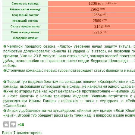
1206 млн.
+466 млн.
Стоимость команд:
2962
+694
Рейтинг силы команд:
2564
+821
Стартовый состав:
2569
+773
Игравший состав:
3143
+1126
Сила в начале матча:
2215
+707
Сила в конце матча:
Владение мячом:
⚽Чемпион прошлого сезона «Хартс» уверенно начал защиту титула, ра
полностью доминировали: нанесли 11 ударов (7 в створ), не позволив 
времени. Уже на 23-й минуте Шина открыл счёт, замкнув головой простре
дубль, точно пробив со штрафного после скидки Лоуренса Шенклэнда — 2
победы
⚽Столичная команда с первых туров подтверждает статус фаворита и наце
⚽Первый тур выдался богатым на сенсации: новички «Крэйгройстон» и «С
команды, выбравшие суперзащитные схемы, не нанесли ни одного удара в 
⚽Уже во втором туре нас ждёт центральное противостояние -- чемпион D
а «Росс Каунти» с новым тренером Андреем Волиным встретится с 
руководством Ирины Гаморы отправится в гости к «Артурли», а «Рей
«Саннибанк».
⚽Интригу добавляют матчи аутсайдеров: «Линлитгоу» примет «Лохи Юнайт
«Кейт». Второй тур обещает расставить точки над i в вопросах о силе нови
+18
Всего:
7
комментариев