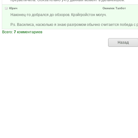
преувеличила. Обязательно учту данный момент в дальнейшем.
Юрич
Окинлек Талбот
Наконец-то добрался до обзоров. Крэйгройстон могуч.
P.s. Василиса, насколько я знаю разгромом обычно считается победа с 
Всего:
7
комментариев
Назад