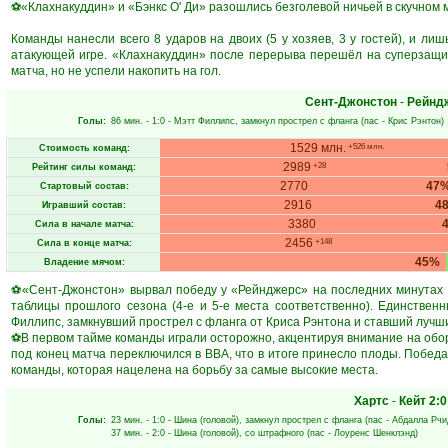
⚽«Клахнакуддин» и «Бэнкс О' Ди» разошлись безголевой ничьей в скучном ма
Команды нанесли всего 8 ударов на двоих (5 у хозяев, 3 у гостей), и лиш
атакующей игре. «Клахнакуддин» после перерыва перешёл на суперзащит
матча, но не успели накопить на гол.
Сент-Джонстон
-
Рейнд
Голы:
86 мин.
- 1:0 -
Мэтт Филлипс
, замкнул прострел с фланга (пас -
Крис Рэнтон
)
1529 млн.
+526 млн.
Стоимость команд:
2989
+28
Рейтинг силы команд:
2770
47
Стартовый состав:
2916
4
Игравший состав:
3380
Сила в начале матча:
2456
+148
Сила в конце матча:
45%
Владение мячом:
⚽«Сент-Джонстон» вырвал победу у «Рейнджерс» на последних минутах -
таблицы прошлого сезона (4-е и 5-е места соответственно). Единстве
Филлипс, замкнувший прострел с фланга от Криса Рэнтона и ставший лучшим
⚽В первом тайме команды играли осторожно, акцентируя внимание на обор
под конец матча переключился в ВВА, что в итоге принесло плоды. Побед
команды, которая нацелена на борьбу за самые высокие места.
Хартс
-
Кейт
2:0
Голы:
23 мин.
- 1:0 -
Шина
(головой), замкнул прострел с фланга (пас -
Абдалла Рчи
37 мин.
- 2:0 -
Шина
(головой), со штрафного (пас -
Лоуренс Шенклэнд
)