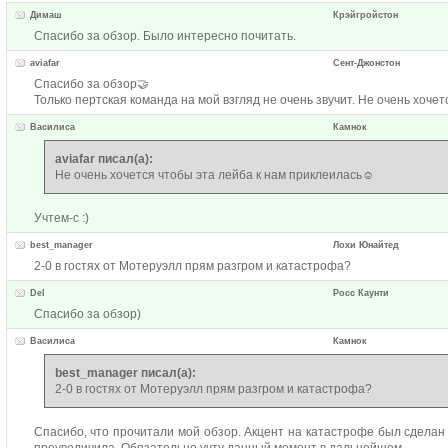
Димаш
Крэйгройстон
Спасибо за обзор. Было интересно почитать.
aviafar
Сент-Джонстон
Спасибо за обзор🤝
Только пертская команда на мой взгляд не очень звучит. Не очень хоче
Василиса
Камнок
aviafar писал(а):
Не очень хочется чтобы эта лейба к нам приклеилась☺️
Учтем-с :)
best_manager
Лохи Юнайтед
2-0 в гостях от Мотеруэлл прям разгром и катастрофа?
Del
Росс Каунти
Спасибо за обзор)
Василиса
Камнок
best_manager писал(а):
2-0 в гостях от Мотеруэлл прям разгром и катастрофа?
Спасибо, что прочитали мой обзор. Акцент на катастрофе был сделан