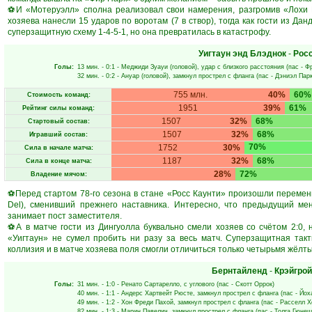
⚽И «Мотеруэлл» сполна реализовал свои намерения, разгромив «Лохи Ю
хозяева нанесли 15 ударов по воротам (7 в створ), тогда как гости из Да
суперзащитную схему 1-4-5-1, но она превратилась в катастрофу.
Уигтаун энд Блэднок
-
Росс
Голы:
13 мин.
- 0:1 -
Меджиди Зуауи
(головой), удар с близкого расстояния (пас -
Ф
32 мин.
- 0:2 -
Ануар
(головой), замкнул прострел с фланга (пас -
Дэниэл Пар
755 млн.
40%
60%
Стоимость команд:
1951
39%
61%
Рейтинг силы команд:
1507
32%
68%
Стартовый состав:
1507
32%
68%
Игравший состав:
70%
1752
30%
Сила в начале матча:
1187
32%
68%
Сила в конце матча:
28%
72%
Владение мячом:
⚽Перед стартом 78-го сезона в стане «Росс Каунти» произошли перемен
Del), сменивший прежнего наставника. Интересно, что предыдущий ме
занимает пост заместителя.
⚽А в матче гости из Дингуолла буквально смели хозяев со счётом 2:0, 
«Уигтаун» не сумел пробить ни разу за весь матч. Суперзащитная такти
коллизия и в матче хозяева поля смогли отличиться только четырьмя жёлт
Бернтайленд
-
Крэйгрой
Голы:
31 мин.
- 1:0 -
Ренато Сартарелло
, с углового (пас -
Скотт Оррок
)
40 мин.
- 1:1 -
Андерс Хартвейт Рюсте
, замкнул прострел с фланга (пас -
Йох
49 мин.
- 1:2 -
Хон Фреди Пахой
, замкнул прострел с фланга (пас -
Расселл Х
82 мин.
- 1:3 -
Марин Павелич
, замкнул прострел с фланга (пас -
Толга Гюнеш