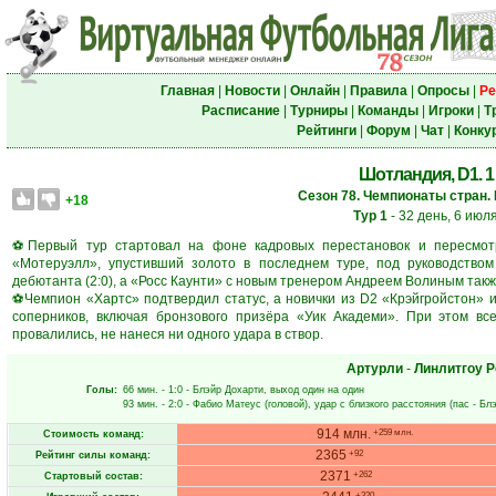
Главная
|
Новости
|
Онлайн
|
Правила
|
Опросы
|
Ре
Расписание
|
Турниры
|
Команды
|
Игроки
|
Т
Рейтинги
|
Форум
|
Чат
|
Конку
Шотландия, D1. 1 
Сезон 78. Чемпионаты стран.
+18
Тур 1
- 32 день, 6 июл
⚽Первый тур стартовал на фоне кадровых перестановок и пересмот
«Мотеруэлл», упустивший золото в последнем туре, под руководство
дебютанта (2:0), а «Росс Каунти» с новым тренером Андреем Волиным также
⚽Чемпион «Хартс» подтвердил статус, а новички из D2 «Крэйгройстон»
соперников, включая бронзового призёра «Уик Академи». При этом вс
провалились, не нанеся ни одного удара в створ.
Артурли
-
Линлитгоу Р
Голы:
66 мин.
- 1:0 -
Блэйр Дохарти
, выход один на один
93 мин.
- 2:0 -
Фабио Матеус
(головой), удар с близкого расстояния (пас -
Блэ
914 млн.
+259 млн.
Стоимость команд:
2365
+92
Рейтинг силы команд:
2371
+262
Стартовый состав:
+320