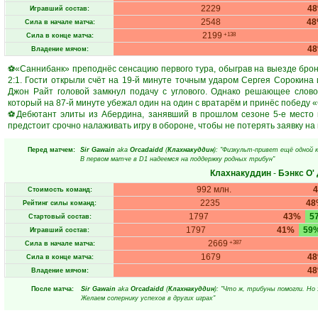
2229
4
Игравший состав:
2548
4
Сила в начале матча:
2199
+138
Сила в конце матча:
4
Владение мячом:
⚽«Саннибанк» преподнёс сенсацию первого тура, обыграв на выезде брон
2:1. Гости открыли счёт на 19-й минуте точным ударом Сергея Сорокина 
Джон Райт головой замкнул подачу с углового. Однако решающее слов
который на 87-й минуте убежал один на один с вратарём и принёс победу 
⚽Дебютант элиты из Абердина, занявший в прошлом сезоне 5-е место в 
предстоит срочно налаживать игру в обороне, чтобы не потерять заявку на 
Перед матчем:
Sir Gawain
aka
Orcadaidd
(
Клахнакуддин
): "Физкульт-привет ещё одной к
В первом матче в D1 надеемся на поддержку родных трибун"
Клахнакуддин
-
Бэнкс О'
992 млн.
Стоимость команд:
2235
48
Рейтинг силы команд:
1797
43%
5
Стартовый состав:
1797
41%
59
Игравший состав:
2669
+387
Сила в начале матча:
1679
4
Сила в конце матча:
4
Владение мячом:
После матча:
Sir Gawain
aka
Orcadaidd
(
Клахнакуддин
): "Что ж, трибуны помогли. Но
Желаем сопернику успехов в других играх"