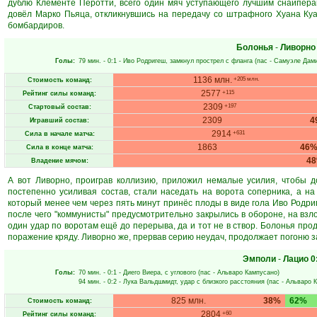
дублю Клементе Перотти, всего один мяч уступающего лучшим снайперам
довёл Марко Пьяца, откликнувшись на передачу со штрафного Хуана Ку
бомбардиров.
Болонья
-
Ливорно
Голы:
79 мин.
- 0:1 -
Иво Родригеш
, замкнул прострел с фланга (пас -
Самуэле Дам
1136 млн.
+205 млн.
Стоимость команд:
2577
+115
Рейтинг силы команд:
2309
+197
Стартовый состав:
2309
4
Игравший состав:
2914
+631
Сила в начале матча:
1863
46
Сила в конце матча:
4
Владение мячом:
А вот Ливорно, проиграв коллизию, приложил немалые усилия, чтобы д
постепенно усиливая состав, стали наседать на ворота соперника, а н
который менее чем через пять минут принёс плоды в виде гола Иво Родр
после чего "коммунисты" предусмотрительно закрылись в обороне, на взло
один удар по воротам ещё до перерыва, да и тот не в створ. Болонья про
поражение кряду. Ливорно же, прервав серию неудач, продолжает погоню з
Эмполи
-
Лацио
0
Голы:
70 мин.
- 0:1 -
Диего Виера
, с углового (пас -
Альваро Кампусано
)
94 мин.
- 0:2 -
Лука Вальдшмидт
, удар с близкого расстояния (пас -
Альваро 
825 млн.
38%
62%
Стоимость команд:
2804
+60
Рейтинг силы команд: