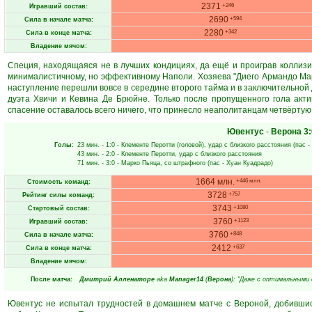
2371
+246
Игравший состав:
2690
+594
Сила в начале матча:
2280
+342
Сила в конце матча:
Владение мячом:
Специя, находящаяся не в лучших кондициях, да ещё и проиграв коллизи
минималистичному, но эффективному Наполи. Хозяева "Диего Армандо Мара
наступление перешли вовсе в середине второго тайма и в заключительной
дуэта Хвичи и Кевина Де Брюйне. Только после пропущенного гола акт
спасение оставалось всего ничего, что принесло неаполитанцам четвёрту
Ювентус
-
Верона
3:
Голы:
23 мин.
- 1:0 -
Клементе Перотти
(головой), удар с близкого расстояния (пас -
43 мин.
- 2:0 -
Клементе Перотти
, удар с близкого расстояния
71 мин.
- 3:0 -
Марко Пьяца
, со штрафного (пас -
Хуан Куадрадо
)
1664 млн.
+446 млн.
Стоимость команд:
3728
+757
Рейтинг силы команд:
3743
+1080
Стартовый состав:
3760
+1123
Игравший состав:
3760
+848
Сила в начале матча:
2412
+637
Сила в конце матча:
Владение мячом:
После матча:
Дмитрий Алленаторе
aka
Manager14
(
Верона
): "Даже с оптимальными
Ювентус не испытал трудностей в домашнем матче с Вероной, добившис