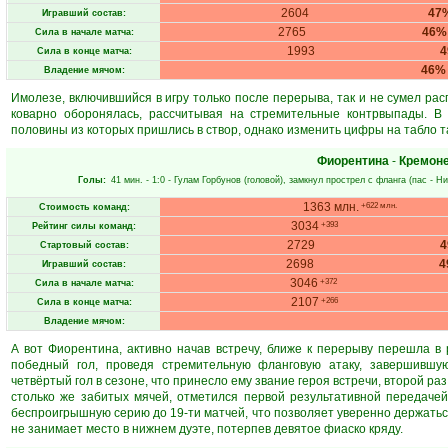
2604
47
Игравший состав:
2765
46%
Сила в начале матча:
1993
Сила в конце матча:
46%
Владение мячом:
Имолезе, включившийся в игру только после перерыва, так и не сумел рас
коварно оборонялась, рассчитывая на стремительные контрвыпады. В
половины из которых пришлись в створ, однако изменить цифры на табло та
Фиорентина
-
Кремон
Голы:
41 мин.
- 1:0 -
Гулам Горбунов
(головой), замкнул прострел с фланга (пас -
Ни
1363 млн.
+622 млн.
Стоимость команд:
3034
+393
Рейтинг силы команд:
2729
Стартовый состав:
2698
4
Игравший состав:
3046
+372
Сила в начале матча:
2107
+266
Сила в конце матча:
Владение мячом:
А вот Фиорентина, активно начав встречу, ближе к перерыву перешла 
победный гол, проведя стремительную фланговую атаку, завершившую
четвёртый гол в сезоне, что принесло ему звание героя встречи, второй ра
столько же забитых мячей, отметился первой результативной передачей
беспроигрышную серию до 19-ти матчей, что позволяет уверенно держатьс
не занимает место в нижнем дуэте, потерпев девятое фиаско кряду.