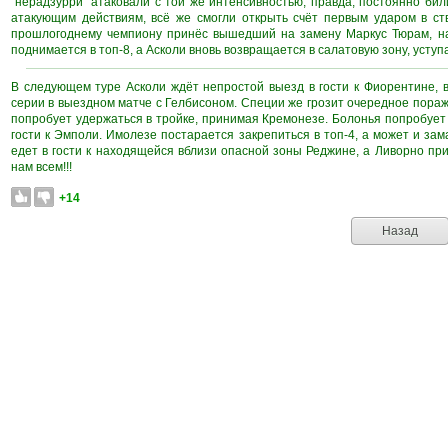
"нерадзурри" атаковали с той же интенсивностью, правда, постоянно бил
атакующим действиям, всё же смогли открыть счёт первым ударом в ст
прошлогоднему чемпиону принёс вышедший на замену Маркус Тюрам, нан
поднимается в топ-8, а Асколи вновь возвращается в салатовую зону, усту
В следующем туре Асколи ждёт непростой выезд в гости к Фиорентине, 
серии в выездном матче с Гелбисоном. Специи же грозит очередное пор
попробует удержаться в тройке, принимая Кремонезе. Болонья попробует 
гости к Эмполи. Имолезе постарается закрепиться в топ-4, а может и зам
едет в гости к находящейся вблизи опасной зоны Реджине, а Ливорно пр
нам всем!!!
+14
Назад