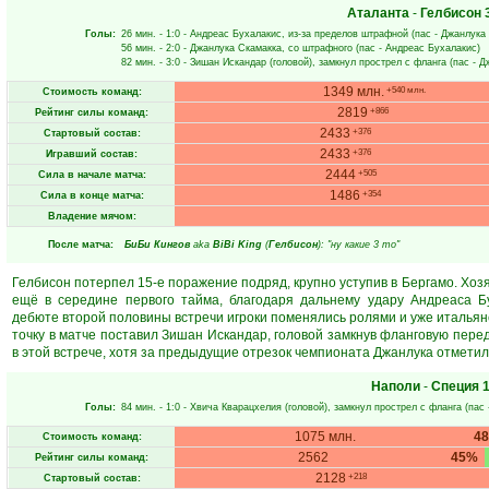
Аталанта
-
Гелбисон
Голы:
26 мин.
- 1:0 -
Андреас Бухалакис
, из-за пределов штрафной (пас -
Джанлука
56 мин.
- 2:0 -
Джанлука Скамакка
, со штрафного (пас -
Андреас Бухалакис
)
82 мин.
- 3:0 -
Зишан Искандар
(головой), замкнул прострел с фланга (пас -
Д
1349 млн.
+540 млн.
Стоимость команд:
2819
+866
Рейтинг силы команд:
2433
+376
Стартовый состав:
2433
+376
Игравший состав:
2444
+505
Сила в начале матча:
1486
+354
Сила в конце матча:
Владение мячом:
После матча:
БиБи Кингов
aka
BiBi King
(
Гелбисон
): "ну какие 3 то"
Гелбисон потерпел 15-е поражение подряд, крупно уступив в Бергамо. Хоз
ещё в середине первого тайма, благодаря дальнему удару Андреаса Бу
дебюте второй половины встречи игроки поменялись ролями и уже итальян
точку в матче поставил Зишан Искандар, головой замкнув фланговую перед
в этой встрече, хотя за предыдущие отрезок чемпионата Джанлука отметил
Наполи
-
Специя
1
Голы:
84 мин.
- 1:0 -
Хвича Кварацхелия
(головой), замкнул прострел с фланга (пас
1075 млн.
4
Стоимость команд:
2562
45%
Рейтинг силы команд:
2128
+218
Стартовый состав: