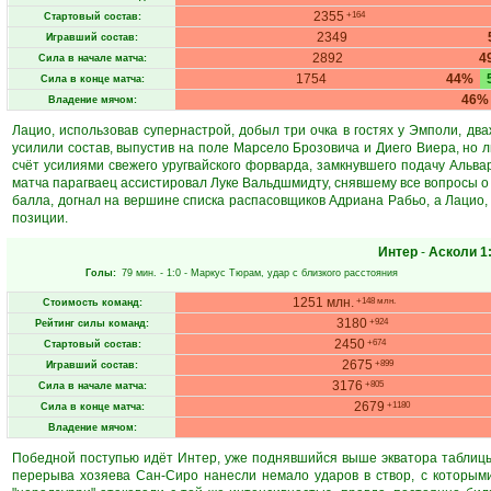
2355
+164
Стартовый состав:
2349
Игравший состав:
2892
4
Сила в начале матча:
1754
44%
Сила в конце матча:
46%
Владение мячом:
Лацио, использовав супернастрой, добыл три очка в гостях у Эмполи, дв
усилили состав, выпустив на поле Марсело Брозовича и Диего Виера, но 
счёт усилиями свежего уругвайского форварда, замкнувшего подачу Альва
матча парагваец ассистировал Луке Вальдшмидту, снявшему все вопросы о 
балла, догнал на вершине списка распасовщиков Адриана Рабьо, а Лацио,
позиции.
Интер
-
Асколи
1
Голы:
79 мин.
- 1:0 -
Маркус Тюрам
, удар с близкого расстояния
1251 млн.
+148 млн.
Стоимость команд:
3180
+924
Рейтинг силы команд:
2450
+674
Стартовый состав:
2675
+899
Игравший состав:
3176
+805
Сила в начале матча:
2679
+1180
Сила в конце матча:
Владение мячом:
Победной поступью идёт Интер, уже поднявшийся выше экватора таблицы
перерыва хозяева Сан-Сиро нанесли немало ударов в створ, с которыми