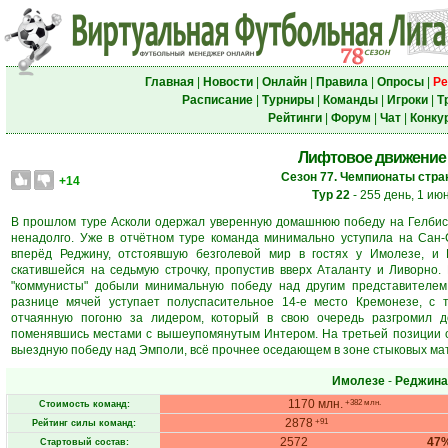
Главная
|
Новости
|
Онлайн
|
Правила
|
Опросы
|
Ре
Расписание
|
Турниры
|
Команды
|
Игроки
|
Т
Рейтинги
|
Форум
|
Чат
|
Конку
Лифтовое движение
Сезон 77. Чемпионаты стран
+14
Тур 22
- 255 день, 1 ию
В прошлом туре Асколи одержал уверенную домашнюю победу на Гелбисон
ненадолго. Уже в отчётном туре команда минимально уступила на Сан-
вперёд Реджину, отстоявшую безголевой мир в гостях у Имолезе, и
скатившейся на седьмую строчку, пропустив вверх Аталанту и Ливорно.
"коммунисты" добыли минимальную победу над другим представителем
разнице мячей уступает полуспасительное 14-е место Кремонезе, с
отчаянную погоню за лидером, который в свою очередь разгромил 
поменявшись местами с вышеупомянутым Интером. На третьей позиции о
выездную победу над Эмполи, всё прочнее оседающем в зоне стыковых ма
Имолезе
-
Реджина
1170 млн.
+382 млн.
Стоимость команд:
2878
+91
Рейтинг силы команд:
2572
47
Стартовый состав: