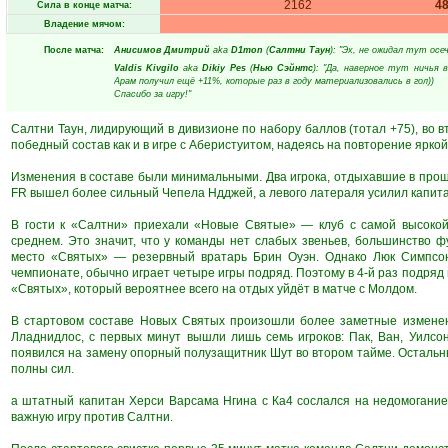
2162
4
Сила в конце матча:
Владение мячом:
После матча:
Анисимов Дмитрий
aka
D1mon
(
Салтни Таун
): "Эх, не ожидал тут осе
Valdis Kivgilo
aka
Dikiy Pes
(
Нью Сэйнтс
): "Да, наверное тут ничья 
Арам получил ещё +11%, которые раз в году материализовались в гол))
Спасибо за игру!"
Салтни Таун, лидирующий в дивизионе по набору баллов (тотал +75), во 
победный состав как и в игре с Аберистуитом, надеясь на повторение яркой
Изменения в составе были минимальными. Два игрока, отдыхавшие в прошл
FR вышел более сильный Чепела Ндджей, а левого латераля усилил капита
В гости к «Салтни» приехали «Новые Святые» — клуб с самой высокой 
среднем. Это значит, что у команды нет слабых звеньев, большинство 
место «Святых» — резервный вратарь Брин Оуэн. Однако Люк Симпсон,
чемпионате, обычно играет четыре игры подряд. Поэтому в 4-й раз подряд 
«Святых», который вероятнее всего на отдых уйдёт в матче с Молдом.
В стартовом составе Новых Святых произошли более заметные изменен
Лладнидлос, с первых минут вышли лишь семь игроков: Пак, Ван, Уилсо
появился на замену опорный полузащитник Шут во втором тайме. Остальны
полны сил.
а штатный капитан Херси Варсама Нгина с Ка4 сослался на недомогание 
важную игру против Салтни.