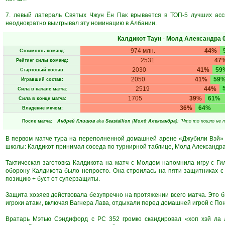
7. левый латераль Святых Чжун Ён Пак врывается в ТОП-5 лучших асси
неоднократно выигрывал эту номинацию в Албании.
Калдикот Таун
-
Молд Александра
974 млн.
44%
Стоимость команд:
2531
47
Рейтинг силы команд:
2030
41%
59
Стартовый состав:
2050
41%
59
Игравший состав:
2519
44%
Сила в начале матча:
1705
39%
61%
Сила в конце матча:
36%
64%
Владение мячом:
После матча:
Андрей Клишов
aka
Seastallion
(
Молд Александра
): "Что то пошло не п
В первом матче тура на переполненной домашней арене «Джубили Вэй» 
школы: Калдикот принимал соседа по турнирной таблице, Молд Александра
Тактическая заготовка Калдикота на матч с Молдом напомнила игру с Г
оборону Калдикота было непросто. Она строилась на пяти защитниках с
позицию + буст от суперзащиты.
Защита хозяев действовала безупречно на протяжении всего матча. Это был
игроки атаки, включая Вагнера Лава, отдыхали перед домашней игрой с П
Вратарь Мэтью Сэндифорд с РС 352 громко скандировал «хоп хэй ла 