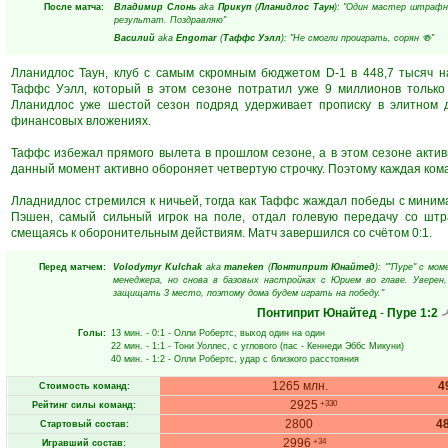
После матча:
Владимир Слонь
aka
Прикуп
(
Лланидлос Таун
): "Один мастер штрафны
результат. Поздравляю"
Василий
aka
Engomar
(
Таффс Уэлл
): "Не смогли проиграть, сорян 🍻"
Лланидлос Таун, клуб с самым скромным бюджетом D-1 в 448,7 тысяч н
Таффс Уэлл, который в этом сезоне потратил уже 9 миллионов только
Лланидлос уже шестой сезон подряд удерживает прописку в элитном д
финансовых вложениях.
Таффс избежал прямого вылета в прошлом сезоне, а в этом сезоне актив
данный момент активно обороняет четвертую строчку. Поэтому каждая кома
Лладнидлос стремился к ничьей, тогда как Таффс жаждал победы с миним
Пэшен, самый сильный игрок на поле, отдал голевую передачу со штр
смещаясь к оборонительным действиям. Матч завершился со счётом 0:1.
Перед матчем:
Volodymyr Kulchak
aka
maneken
(
Понтиприт Юнайтед
): ""Пуре" с мо
менеджера, но снова в базовых настройках с Юрием во главе. Увере
защищать 3 место, поэтому дома будем играть на победу."
Понтиприт Юнайтед
-
Пуре
1:2
Голы:
13 мин.
- 0:1 -
Олли Робертс
, выход один на один
22 мин.
- 1:1 -
Тони Уоллес
, с углового (пас -
Кеннеди Эббс Микуни
)
40 мин.
- 1:2 -
Олли Робертс
, удар с близкого расстояния
1265 млн.
4
Стоимость команд:
2925
+330
Рейтинг силы команд:
2800
4
Стартовый состав:
2996
+34
Игравший состав: