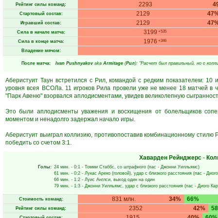
2293
4
Рейтинг силы команд:
2129
47
Стартовый состав:
2129
47
Игравший состав:
3199
+535
Сила в начале матча:
1976
+346
Сила в конце матча:
Владение мячом:
После матча:
Ivan Pushnyakov
aka
Armitage
(
Рил
): "Расчет был правильный, но с колли
Аберистуит Таун встретился с Рил, командой с редким показателем: 10
уровня всея ВСОЛа. 11 игроков Рила провели уже не менее 18 матчей в
"Парк Авеню" взорвался аплодисментами, увидев великолепную сыграннос
Это были аплодисменты уважения и восхищения от болельщиков сопер
моментом и ненадолго задержал начало игры.
Аберистуит выиграл коллизию, противопоставив комбинационному стилю Р
победить со счетом 3:1.
Хаварден Рейнджерс
-
Кол
Голы:
24 мин.
- 0:1 -
Томми Стаббс
, со штрафного (пас -
Джонни Уилльямс
)
61 мин.
- 0:2 -
Лукас Ареко
(головой), удар с близкого расстояния (пас -
Диого
66 мин.
- 1:2 -
Луис Англси
, выход один на один
79 мин.
- 1:3 -
Джонни Уилльямс
, удар с близкого расстояния (пас -
Диого Ка
831 млн.
34%
66%
Стоимость команд:
2352
42%
5
Рейтинг силы команд:
1915
40%
60%
Стартовый состав: