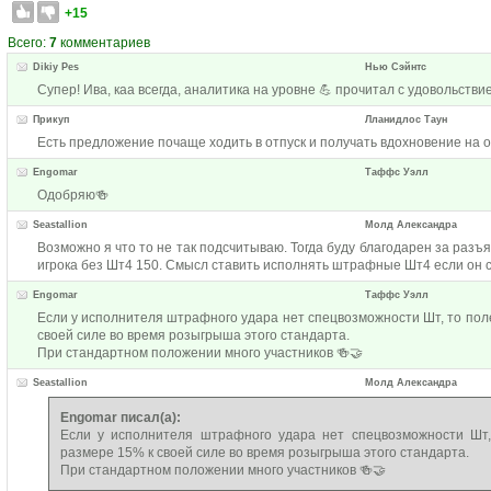
+15
Всего:
7
комментариев
Dikiy Pes
Нью Сэйнтс
Супер! Ива, каа всегда, аналитика на уровне 💪 прочитал с удовольстви
Прикуп
Лланидлос Таун
Есть предложение почаще ходить в отпуск и получать вдохновение на о
Engomar
Таффс Уэлл
Одобряю🍻
Seastallion
Молд Александра
Возможно я что то не так подсчитываю. Тогда буду благодарен за разъ
игрока без Шт4 150. Смысл ставить исполнять штрафные Шт4 если он 
Engomar
Таффс Уэлл
Если у исполнителя штрафного удара нет спецвозможности Шт, то пол
своей силе во время розыгрыша этого стандарта.
При стандартном положении много участников 🍻🤝
Seastallion
Молд Александра
Engomar писал(а):
Если у исполнителя штрафного удара нет спецвозможности Шт
размере 15% к своей силе во время розыгрыша этого стандарта.
При стандартном положении много участников 🍻🤝