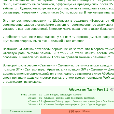
После стартового свистка первые 35 минут матча команда Салтни демонст
ST-RF, сыгранность была бешеной, оффсайды не предвидились. после 35
забить гол. Однако, несмотря на все усилия, мячи не попадали в створ во
состав играл уверенно и точно и часто бил по воротам. В чем же причина т
Этот вопрос перенаправили на Шаболовку в редакцию «Вопросы от НЕ
соотношение ударов в створ/мимо зависит от соотношения рс атакующих
усталость вратаря соперника). В первом матче ваша группа атаки была силь
и действительно, если приглядется, у 4-х из 6-ти игроков ( Gk+Dm+защит
Шут, линия обороны была очень сильной и без изъянов.
Возможно, «Салтни» потерпели поражение из-за того, что в первом тайме
ключевую роль сыграли замены. «Салтни» не стали менять состав, что
особенно FR наелся без замены. Гости же провели важные 2 замены(Dm + F
Во второй раз в сезоне «Святые» и «Салтни» встретились лицом к лицу. и 
позиции ST у «Святых» играл Арамчик, а на позиции SW у «Салтни» — Джо
армянском неповторимом дриблинге последнего защитника в лице Абубакар
снова признали худшим игроком матча, это уже третья номинация WoM д
страхующего чистильщика.
Аберистуит Таун
-
Рил
3:1
Голы:
15 мин.
- 1:0 -
Ханк Банджо
, выход один на один
35 мин.
- 2:0 -
Соломон Рикейро
, удар со средней дистанции
42 мин.
- 2:1 -
Джонатан Тэйлор
, удар с близкого расстояния (пас -
Люк Фицп
58 мин.
- 3:1 -
Соломон Рикейро
, со штрафного (пас -
Оджаи Бедвард
)
936 млн.
+84 млн.
Стоимость команд: