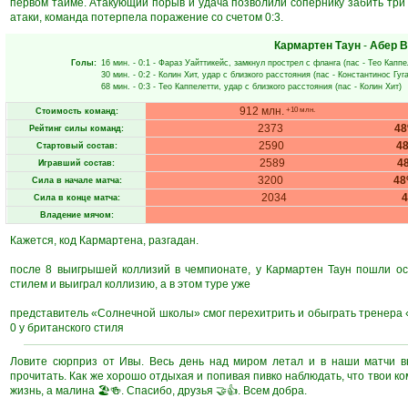
первом тайме. Атакующий порыв и удача позволили сопернику забить три 
атаки, команда потерпела поражение со счетом 0:3.
Кармартен Таун
-
Абер 
Голы:
16 мин.
- 0:1 -
Фараз Уайттикейс
, замкнул прострел с фланга (пас -
Тео Каппе
30 мин.
- 0:2 -
Колин Хит
, удар с близкого расстояния (пас -
Константинос Гуг
68 мин.
- 0:3 -
Тео Каппелетти
, удар с близкого расстояния (пас -
Колин Хит
)
912 млн.
+10 млн.
Стоимость команд:
2373
4
Рейтинг силы команд:
2590
4
Стартовый состав:
2589
4
Игравший состав:
3200
4
Сила в начале матча:
2034
Сила в конце матча:
Владение мячом:
Кажется, код Кармартена, разгадан.
после 8 выигрышей коллизий в чемпионате, у Кармартен Таун пошли ос
стилем и выиграл коллизию, а в этом туре уже
представитель «Солнечной школы» смог перехитрить и обыграть тренера «
0 у британского стиля
Ловите сюрприз от Ивы. Весь день над миром летал и в наши матчи вн
прочитать. Как же хорошо отдыхая и попивая пивко наблюдать, что твои к
жизнь, а малина 🏖️🍻. Спасибо, друзья 🤝👍. Всем добра.