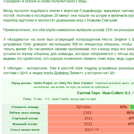
«сухарей» в сезоне и снова получил балл с игры.
Молд пытался подобрать ключи к воротам Сэндифорда, варьируя тактику
гостей, поэтому в последние 20 минут они пошли на штурм и включили гру
перебор карточек и пропустят домашнюю игру с Новыми Святыми.
Примечательно, что оба клуба намеренно выбрали штраф 15% на розыгры
У «Калдикота» на поле был атакующий полузащитник Неста Элфеге с Ш
штрафных Олег доверил чистильщику SW из эпицентра обороны, чтобы А
тянуть время. Он так увлекся своими пробежками, что к концу игры его за
усталости игроку обороны для команды, которая обороняется с пятью иг
видимо это сработало, это хорошо позволяло сбивать темп игры, ведь судья
У «Молда» - интереснее. Уже в шестой игре подряд штрафные разыгрыв
составе с Шт4, а лидер клуба Даффид Треветт, у которого нет Шт.
Перед матчем:
Valdis Kivgilo
aka
Dikiy Pes
(
Нью Сэйнтс
): "тяжельій вьіездной матч, 
на коллизии, как всегда, но тут уж ничего не поделаешь"
Салтни Таун
-
Нью Сэйнтс
0:1
Голы:
72 мин.
- 0:1 -
Арам Саакян
, выход один на один
923 млн.
43%
5
Стоимость команд:
2163
46%
Рейтинг силы команд:
2521
47
Стартовый состав:
2521
47
Игравший состав:
3317
+118
Сила в начале матча: