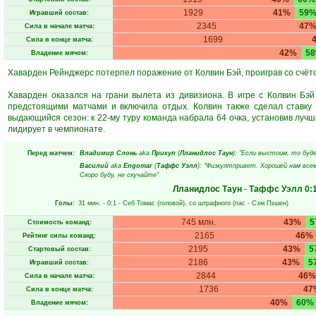
1929
41%
59
Игравший состав:
2345
47
Сила в начале матча:
1699
Сила в конце матча:
42%
5
Владение мячом:
Хаварден Рейнджерс потерпел поражение от Колвин Бэй, проиграв со счёто
Хаварден оказался на грани вылета из дивизиона. В игре с Колвин Бэ
предстоящими матчами и включила отдых. Колвин также сделал ставку 
выдающийся сезон: к 22-му туру команда набрала 64 очка, установив лучш
лидирует в чемпионате.
Перед матчем:
Владимир Слонь
aka
Прикуп
(
Лланидлос Таун
): "Если выстоим, то буд
Василий
aka
Engomar
(
Таффс Уэлл
): "Физкултпривет. Хорошей нам всем
Скоро буду, не скучайте"
Лланидлос Таун
-
Таффс Уэлл
0:
Голы:
31 мин.
- 0:1 -
Себ Томас
(головой), со штрафного (пас -
Сэм Пэшен
)
745 млн.
43%
5
Стоимость команд:
2165
46%
Рейтинг силы команд:
2195
43%
5
Стартовый состав:
2186
43%
5
Игравший состав:
2844
46%
Сила в начале матча:
1736
47
Сила в конце матча:
40%
60%
Владение мячом: