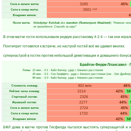
3285
45%
Сила в начале матча:
2601
+114
Сила в конце матча:
Владение мячом:
После матча:
Volodymyr Kulchak
aka
maneken
(
Понтиприт Юнайтед
): "Немного не
не пригодятся. Спасибо за игру!"
В этом матче гости использовали редкую расстановку 4-2-4 — так они играли
Понтиприт готовился к встрече, но настрой гостей всё же удивил многих.
супернастрой в гостях против небольшой демотивации и домашнего бонуса
Брайтон Ферри Ллансавел
-
Голы:
22 мин.
- 0:1 -
Кайл Капнер
, удар с близкого расстояния
40 мин.
- 0:2 -
Син Гриффитс
, удар с близкого расстояния (пас -
Грег Дрейпер
88 мин.
- 0:3 -
Кайл Капнер
, удар с близкого расстояния
902 млн.
46%
Стоимость команд:
2214
42%
5
Рейтинг силы команд:
2326
45%
Стартовый состав:
2277
44%
Игравший состав:
2724
45%
Сила в начале матча:
1733
44%
Сила в конце матча:
42%
5
Владение мячом:
БФЛ дома в матче против Гисфилда пытался выстоять суперзащитой и на