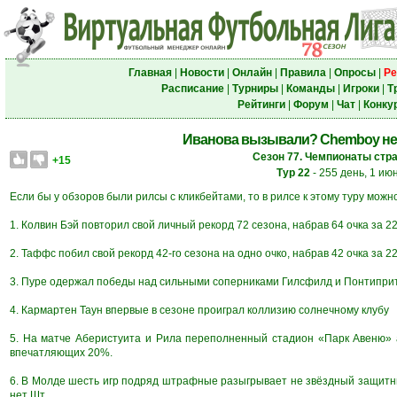
Главная
|
Новости
|
Онлайн
|
Правила
|
Опросы
|
Ре
Расписание
|
Турниры
|
Команды
|
Игроки
|
Т
Рейтинги
|
Форум
|
Чат
|
Конку
Иванова вызывали? Chemboy не
Сезон 77. Чемпионаты стра
+15
Тур 22
- 255 день, 1 ию
Если бы у обзоров были рилсы с кликбейтами, то в рилсе к этому туру можн
1. Колвин Бэй повторил свой личный рекорд 72 сезона, набрав 64 очка за 22
2. Таффс побил свой рекорд 42-го сезона на одно очко, набрав 42 очка за 22
3. Пуре одержал победы над сильными соперниками Гилсфилд и Понтиприт, 
4. Кармартен Таун впервые в сезоне проиграл коллизию солнечному клубу
5. На матче Аберистуита и Рила переполненный стадион «Парк Авеню» 
впечатляющих 20%.
6. В Молде шесть игр подряд штрафные разыгрывает не звёздный защитник
нет Шт.