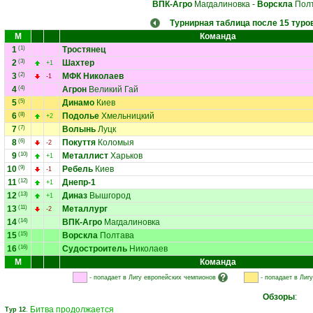
ВПК-Агро
Магдалиновка
-
Ворскла
Пол
Турнирная таблица после 15 туро
М
Команда
1
(1)
Тростянец
2
(3)
Шахтер
+1
3
(2)
МФК Николаев
-1
4
(4)
Агрон
Великий Гай
5
(5)
Динамо
Киев
6
(8)
Подолье
Хмельницкий
+2
7
(7)
Волынь
Луцк
8
(6)
Покуття
Коломыя
-2
9
(10)
Металлист
Харьков
+1
10
(9)
Ребель
Киев
-1
11
(12)
Днепр-1
+1
12
(13)
Диназ
Вышгород
+1
13
(11)
Металлург
-2
14
(14)
ВПК-Агро
Магдалиновка
15
(15)
Ворскла
Полтава
16
(16)
Судостроитель
Николаев
М
Команда
- попадает в Лигу европейских чемпионов
- попадает в Лиг
Обзоры
:
Битва продолжается
Тур 12
.