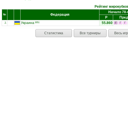
Рейтинг мирокубко
Начало 78-
Федерация
№
Р
Пред
Украина
55.860
3051
2.
Г
Г
Г
Статистика
Все турниры
Весь иг