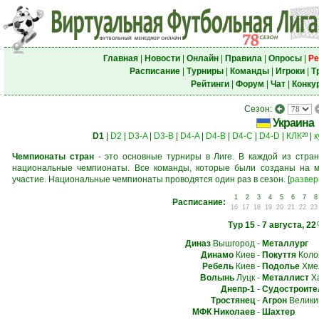
Главная
|
Новости
|
Онлайн
|
Правила
|
Опросы
|
Ре
Расписание
|
Турниры
|
Команды
|
Игроки
|
Т
Рейтинги
|
Форум
|
Чат
|
Конку
Сезон:
Украина
D1
|
D2
|
D3-A
|
D3-B
|
D4-A
|
D4-B
|
D4-C
|
D4-D
|
КЛК
|
к
20
Чемпионаты стран
- это основные турниры в Лиге. В каждой из стран
национальные чемпионаты. Все команды, которые были созданы на м
участие. Национальные чемпионаты проводятся один раз в сезон.
[
развер
1
2
3
4
5
6
7
8
Расписание:
16
17
18
19
20
21
22
23
Тур 15
-
7 августа, 22
Диназ
Вышгород
-
Металлург
Динамо
Киев
-
Покуття
Коло
Ребель
Киев
-
Подолье
Хме
Волынь
Луцк
-
Металлист
Ха
Днепр-1
-
Судостроите
Тростянец
-
Агрон
Велики
МФК Николаев
-
Шахтер