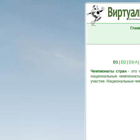
Глав
D1
|
D2
|
D3-A
|
Чемпионаты стран
- это 
национальные чемпионаты
участие. Национальные че