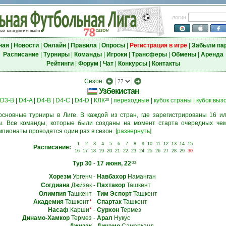
логин
ная
|
Новости
|
Онлайн
|
Правила
|
Опросы
|
Регистрация в игре
|
Забыли па
Расписание
|
Турниры
|
Команды
|
Игроки
|
Трансферы
|
Обмены
|
Аренда
Рейтинги
|
Форум
|
Чат
|
Конкурсы
|
Контакты
Сезон:
Узбекистан
D3-B
|
D4-A
|
D4-B
|
D4-C
|
D4-D
|
КЛК
|
переходные
|
кубок страны
|
кубок выз
20
основные турниры в Лиге. В каждой из стран, где зарегистрированы 16 ил
. Все команды, которые были созданы на момент старта очередных чем
мпионаты проводятся один раз в сезон.
[
развернуть
]
1
2
3
4
5
6
7
8
9
10
11
12
13
14
15
Расписание:
16
17
18
19
20
21
22
23
24
25
26
27
28
29
30
Тур 30
-
17 июня, 22
00
Хорезм
Ургенч
-
Навбахор
Наманган
Согдиана
Джизак
-
Пахтакор
Ташкент
Олимпия
Ташкент
-
Тим Эспорт
Ташкент
Академия
Ташкент
*
-
Спартак
Ташкент
Насаф
Карши
*
-
Сурхон
Термез
Динамо-Хамкор
Термез
-
Арал
Нукус