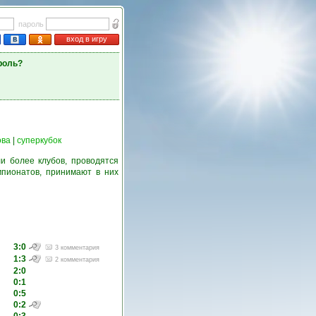
пароль
вход в игру
роль?
ова
|
суперкубок
и более клубов, проводятся
пионатов, принимают в них
3:0
3 комментария
1:3
2 комментария
2:0
0:1
0:5
0:2