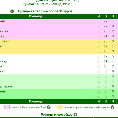
Джизак
-
Динамо
Самарканд
Куйлюк
Ташкент
-
Коканд 1912
Турнирная таблица после 30 туров:
Команда
И
В
Н
ент
30
27
1
30
27
0
анган
30
26
2
зак
30
21
3
шкент
30
20
3
нт
30
19
1
з
30
13
3
30
12
5
канд
30
11
4
нт
30
10
2
ент
30
8
6
30
8
5
30
7
4
ор
Термез
30
5
0
кент
30
2
6
30
0
3
Команда
И
В
Н
- вышла в Лигу чемпионов Азии
- вышла в Кубок азиатской конфедерации
Рейтинг мирокубков