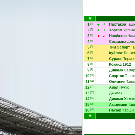
М
1
(2)
Пахтакор
Ташк
+1
2
(3)
Хорезм
Ургенч
+1
3
(1)
Навбахор
Нам
-2
4
(4)
Согдиана
Джи
5
(5)
Тим Эспорт
Та
6
(6)
Куйлюк
Ташке
7
(7)
Сурхон
Терме
8
(8)
Коканд 1912
9
(9)
Динамо
Самар
10
(10)
Спартак
Ташке
11
(11)
Олимпия
Ташк
12
(12)
Арал
Нукус
13
(13)
Джизак
14
(14)
Динамо-Хамк
15
(15)
Академия
Таш
16
(16)
Насаф
Карши
М