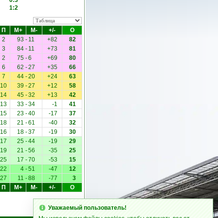
0:3
1:2
П
М+
М-
+/-
О
2
93
-
11
+82
82
3
84
-
11
+73
81
2
75
-
6
+69
80
6
62
-
27
+35
66
7
44
-
20
+24
63
10
39
-
27
+12
58
14
45
-
32
+13
42
13
33
-
34
-1
41
15
23
-
40
-17
37
18
21
-
61
-40
32
16
18
-
37
-19
30
17
25
-
44
-19
29
19
21
-
56
-35
25
25
17
-
70
-53
15
22
4
-
51
-47
12
27
11
-
88
-77
3
П
М+
М-
+/-
О
Уважаемый пользователь!