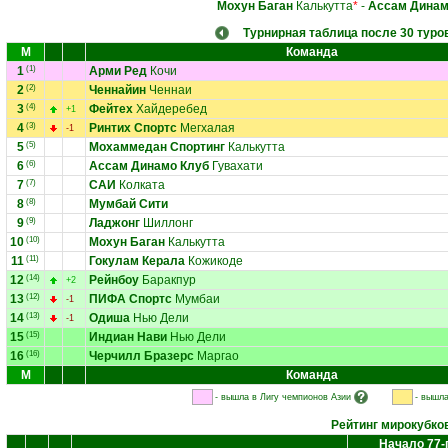
Мохун Баган
Калькутта
*
-
Ассам Динам
Турнирная таблица после 30 туро
М
Команда
1
(1)
Арми Ред
Кочи
2
(2)
Ченнайин
Ченнаи
3
(4)
Фейтех
Хайдеребед
+1
4
(3)
Ринтих Спортс
Мегхалая
-1
5
(5)
Мохаммедан Спортинг
Калькутта
6
(6)
Ассам Динамо Клуб
Гувахати
7
(7)
САИ
Колката
8
(8)
Мумбай Сити
9
(9)
Ладжонг
Шиллонг
10
(10)
Мохун Баган
Калькутта
11
(11)
Гокулам Керала
Кожикоде
12
(14)
Рейнбоу
Баракпур
+2
13
(12)
ПИФА Спортс
Мумбаи
-1
14
(13)
Одиша
Нью Дели
-1
15
(15)
Индиан Нави
Нью Дели
16
(16)
Черчилл Бразерс
Маргао
М
Команда
- вышла в Лигу чемпионов Азии
- вышла
Рейтинг мирокубко
Начало 77-