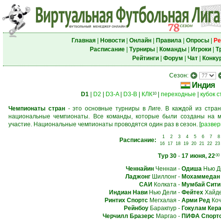
Главная
|
Новости
|
Онлайн
|
Правила
|
Опросы
|
Ре
Расписание
|
Турниры
|
Команды
|
Игроки
|
Т
Рейтинги
|
Форум
|
Чат
|
Конку
Сезон:
Индия
D1
|
D2
|
D3-A
|
D3-B
|
КЛК
|
переходные
|
кубок 
10
Чемпионаты стран
- это основные турниры в Лиге. В каждой из стран
национальные чемпионаты. Все команды, которые были созданы на м
участие. Национальные чемпионаты проводятся один раз в сезон.
[
развер
1
2
3
4
5
6
7
8
Расписание:
16
17
18
19
20
21
22
23
Тур 30
-
17 июня, 22
00
Ченнайин
Ченнаи
-
Одиша
Нью Д
Ладжонг
Шиллонг
-
Мохаммедан 
САИ
Колката
-
Мумбай Сити
Индиан Нави
Нью Дели
-
Фейтех
Хайд
Ринтих Спортс
Мегхалая
-
Арми Ред
Коч
Рейнбоу
Баракпур
-
Гокулам Кер
Черчилл Бразерс
Маргао
-
ПИФА Спорт