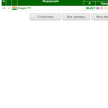
Федерация
№
Р
Пред
Индия
36.417
2334
16.
-2
3
2
2
Статистика
Все турниры
Весь иг