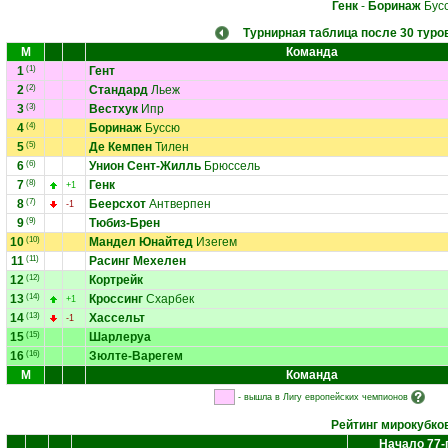
Генк
-
Боринаж
Бус
Турнирная таблица после 30 туро
М
Команда
1
(1)
Гент
2
(2)
Стандард
Льеж
3
(3)
Вестхук
Ипр
4
(4)
Боринаж
Буссю
5
(5)
Де Кемпен
Тилен
6
(6)
Унион Сент-Жилль
Брюссель
7
(8)
Генк
+1
8
(7)
Беерсхот
Антверпен
-1
9
(9)
Тюбиз-Брен
10
(10)
Мандел Юнайтед
Изегем
11
(11)
Расинг Мехелен
12
(12)
Кортрейк
13
(14)
Кроссинг
Схарбек
+1
14
(13)
Хассельт
-1
15
(15)
Шарлеруа
16
(16)
Зюлте-Варегем
М
Команда
- вышла в Лигу европейских чемпионов
Рейтинг мирокубко
Начало 77-