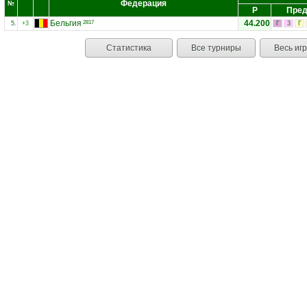
Федерация
№
Р
Пред
Бельгия
44.200
2817
5.
+3
Г
3
Г
Статистика
Все турниры
Весь иг