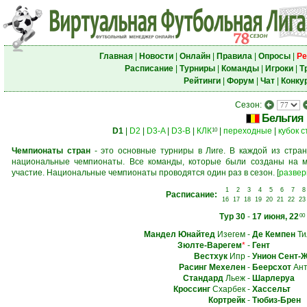
Главная
|
Новости
|
Онлайн
|
Правила
|
Опросы
|
Ре
Расписание
|
Турниры
|
Команды
|
Игроки
|
Т
Рейтинги
|
Форум
|
Чат
|
Конку
Сезон:
Бельгия
D1
|
D2
|
D3-A
|
D3-B
|
КЛК
|
переходные
|
кубок 
10
Чемпионаты стран
- это основные турниры в Лиге. В каждой из стран
национальные чемпионаты. Все команды, которые были созданы на м
участие. Национальные чемпионаты проводятся один раз в сезон.
[
развер
1
2
3
4
5
6
7
8
Расписание:
16
17
18
19
20
21
22
23
Тур 30
-
17 июня, 22
00
Мандел Юнайтед
Изегем
-
Де Кемпен
Ти
Зюлте-Варегем
*
-
Гент
Вестхук
Ипр
-
Унион Сент-
Расинг Мехелен
-
Беерсхот
Ант
Стандард
Льеж
-
Шарлеруа
Кроссинг
Схарбек
-
Хассельт
Кортрейк
-
Тюбиз-Брен