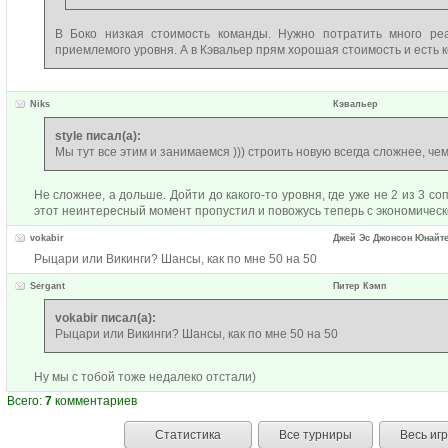
В Боко низкая стоимость команды. Нужно потратить много ре
приемлемого уровня. А в Кэвальер прям хорошая стоимость и есть к
Niks
Кэвальер
style писал(а):
Мы тут все этим и занимаемся ))) строить новую всегда сложнее, чем
Не сложнее, а дольше. Дойти до какого-то уровня, где уже не 2 из 3 с
этот неинтересный момент пропустил и повожусь теперь с экономичес
vokabir
Джей Эс Джонсон Юнайт
Рыцари или Викинги? Шансы, как по мне 50 на 50
Sergant
Питер Кэмп
vokabir писал(а):
Рыцари или Викинги? Шансы, как по мне 50 на 50
Ну мы с тобой тоже недалеко отстали)
Всего:
7
комментариев
Статистика
Все турниры
Весь иг