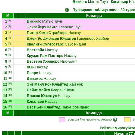
Викингс
Мэтью Таун
-
Кэвальер
Нас
Турнирная таблица после 30 туро
М
Команда
1
(1)
Викингс
Мэтью Таун
2
(2)
Эсквайерз Найтс
Кларенс Таун
3
(3)
Питер Кэмп Страйкерс
Нассау
4
(4)
Джей Эс Джонсон Юнайтед
Гавернерс Харбор
5
(5)
Квалити Суперстарс
Саус Ридинг
6
(6)
Вестсайд
Нассау
7
(7)
Крузан Рам Пантерс
Нассау
8
(8)
Вестерн Уорриорс
Нью-Байт
9
(9)
КОБ
Нассау
10
(10)
Беарс
Нассау
11
(11)
Динамос
Нассау
12
(12)
Эйт Майл Рок Юнайтед
Хай Рок
13
(13)
Сэйнт Майкл
Кларенс Таун
14
(14)
Бланко Ювентус
Нассау
15
(15)
Кэвальер
Нассау
16
(16)
Вест Бей Юнайтед
Нью-Провиденс
М
Команда
- вышла в Лигу чемпионов Америки
- 
Рейтинг мирокубко
Начало 77-