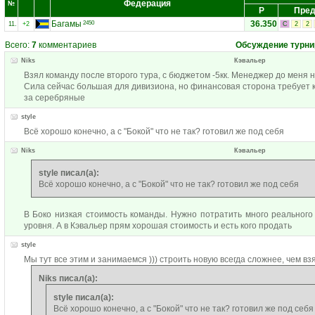
Федерация
№
Р
Пред
Багамы
36.350
2450
11.
+2
С
2
2
Всего:
7
комментариев
Обсуждение турни
Niks
Кэвальер
Взял команду после второго тура, с бюджетом -5кк. Менеджер до меня 
Сила сейчас большая для дивизиона, но финансовая сторона требует к
за серебряные
style
Всё хорошо конечно, а с "Бокой" что не так? готовил же под себя
Niks
Кэвальер
style писал(а):
Всё хорошо конечно, а с "Бокой" что не так? готовил же под себя
В Боко низкая стоимость команды. Нужно потратить много реального
уровня. А в Кэвальер прям хорошая стоимость и есть кого продать
style
Мы тут все этим и занимаемся ))) строить новую всегда сложнее, чем вз
Niks писал(а):
style писал(а):
Всё хорошо конечно, а с "Бокой" что не так? готовил же под себя