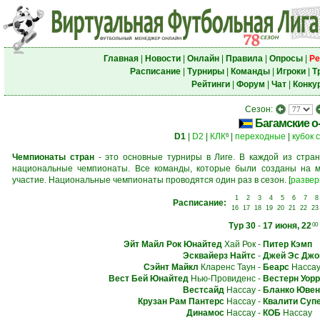
Главная
|
Новости
|
Онлайн
|
Правила
|
Опросы
|
Ре
Расписание
|
Турниры
|
Команды
|
Игроки
|
Т
Рейтинги
|
Форум
|
Чат
|
Конку
Сезон:
Багамские о
D1
|
D2
|
КЛК
|
переходные
|
кубок 
6
Чемпионаты стран
- это основные турниры в Лиге. В каждой из стран
национальные чемпионаты. Все команды, которые были созданы на м
участие. Национальные чемпионаты проводятся один раз в сезон.
[
развер
1
2
3
4
5
6
7
8
Расписание:
16
17
18
19
20
21
22
23
Тур 30
-
17 июня, 22
00
Эйт Майл Рок Юнайтед
Хай Рок
-
Питер Кэмп
Эсквайерз Найтс
-
Джей Эс Джо
Сэйнт Майкл
Кларенс Таун
-
Беарс
Насса
Вест Бей Юнайтед
Нью-Провиденс
-
Вестерн Уор
Вестсайд
Нассау
-
Бланко Ювен
Крузан Рам Пантерс
Нассау
-
Квалити Суп
Динамос
Нассау
-
КОБ
Нассау