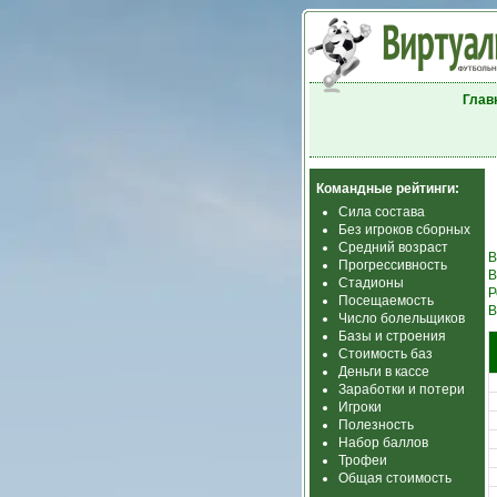
Глав
Командные рейтинги:
Сила состава
Без игроков сборных
Средний возраст
В
Прогрессивность
В
Стадионы
Р
Посещаемость
В
Число болельщиков
Базы и строения
Стоимость баз
Деньги в кассе
Заработки и потери
Игроки
Полезность
Набор баллов
Трофеи
Общая стоимость