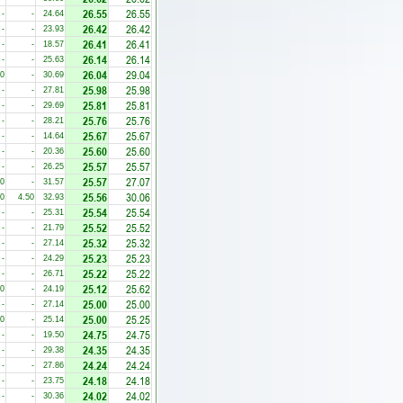
26.55
26.55
-
-
24.64
26.42
26.42
-
-
23.93
26.41
26.41
-
-
18.57
26.14
26.14
-
-
25.63
26.04
29.04
00
-
30.69
25.98
25.98
-
-
27.81
25.81
25.81
-
-
29.69
25.76
25.76
-
-
28.21
25.67
25.67
-
-
14.64
25.60
25.60
-
-
20.36
25.57
25.57
-
-
26.25
25.57
27.07
00
-
31.57
25.56
30.06
50
4.50
32.93
25.54
25.54
-
-
25.31
25.52
25.52
-
-
21.79
25.32
25.32
-
-
27.14
25.23
25.23
-
-
24.29
25.22
25.22
-
-
26.71
25.12
25.62
00
-
24.19
25.00
25.00
-
-
27.14
25.00
25.25
50
-
25.14
24.75
24.75
-
-
19.50
24.35
24.35
-
-
29.38
24.24
24.24
-
-
27.86
24.18
24.18
-
-
23.75
24.02
24.02
-
-
30.36