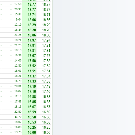
18.77
18.77
-
-
17.50
18.77
18.77
-
-
20.94
18.71
18.71
-
-
15.94
18.66
18.66
-
-
9.64
18.29
18.29
-
-
12.19
18.20
18.20
-
-
18.44
18.06
18.06
-
-
21.25
17.97
17.97
-
-
18.21
17.81
17.81
-
-
21.25
17.81
17.81
-
-
18.13
17.67
17.67
-
-
16.38
17.58
17.58
-
-
14.06
17.52
17.52
-
-
12.50
17.51
17.51
-
-
18.93
17.37
17.37
-
-
18.21
17.33
17.33
-
-
16.79
17.19
17.19
-
-
20.31
17.16
17.16
-
-
16.07
16.88
16.88
-
-
12.14
16.85
16.85
-
-
17.81
16.67
16.67
-
-
18.13
16.59
16.59
-
-
22.50
16.58
16.58
-
-
11.79
16.53
16.53
-
-
18.57
16.25
16.25
-
-
16.88
16.06
16.06
-
-
13.75