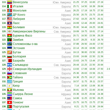
Южн. Америка
Венесуэла
113.
21.25
37.25
10.00
27.19
Европа
Италия
114.
25.71
14.50
16.39
29.64
Азия
Монголия
115.
26.25
17.19
18.75
27.50
Африка
ДР Конго
116.
25.50
20.75
23.75
23.44
Африка
Либерия
117.
27.62
19.25
29.75
20.31
Азия
Лаос
118.
24.69
12.44
26.00
24.81
Южн. Америка
Боливия
119.
35.00
34.44
24.25
16.88
Сев. Америка
Американские Виргины
120.
19.69
19.75
18.61
27.14
Африка
Буркина Фасо
121.
20.71
16.50
15.56
29.29
Африка
Замбия
122.
31.07
29.25
8.33
26.79
Азия
Соломоновы о-ва
123.
37.88
29.50
24.00
17.50
Европа
Эстония
124.
22.14
26.19
18.89
23.57
Азия
Бутан
125.
19.13
38.00
23.50
18.25
Европа
Болгария
126.
23.93
24.69
22.50
21.56
Азия
Бахрейн
127.
15.63
24.75
13.44
27.50
Сев. Америка
Сальвадор
128.
29.44
22.25
22.50
20.94
Европа
Северная Ирландия
129.
13.93
17.06
18.06
27.50
2.
Европа
Словения
130.
25.36
26.63
15.56
23.21
Сев. Америка
Гайана
131.
24.38
25.75
24.17
19.29
Европа
Греция
132.
18.57
11.75
26.11
23.57
Европа
Кипр
133.
7.14
18.50
13.06
30.36
Азия
Мьянма
134.
30.81
18.75
22.00
20.94
Африка
Сьерра Леоне
135.
15.36
19.25
20.94
24.38
Азия
Самоа
136.
14.06
11.25
22.50
26.25
Азия
Гонконг
137.
15.75
16.75
15.75
27.50
Европа
Португалия
138.
8.21
21.75
21.39
24.64