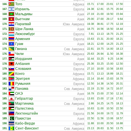
Африка
Того
166.
15.71
17.00
23.61
17.50
Европа
Израиль
167.
24.38
12.81
15.75
20.94
Азия
Мальдивы
168.
27.19
21.00
19.50
15.94
Азия
Вьетнам
169.
25.00
27.00
29.17
9.64
Южн. Америка
Парагвай
170.
19.38
38.81
17.75
12.19
Азия
Шри Ланка
171.
18.75
16.56
18.50
18.44
Европа
Люксембург
172.
7.81
13.13
18.75
21.25
Европа
Армения
173.
15.63
15.31
20.00
18.21
Азия
Гуам
174.
18.21
12.00
14.25
21.25
Сев. Америка
Гвиана
175.
22.81
19.75
14.00
18.13
Южн. Америка
Чили
176.
25.63
26.94
11.50
16.38
Азия
Иордания
177.
32.44
33.25
9.25
14.06
Европа
Албания
178.
25.36
33.25
15.00
12.50
Европа
Словакия
179.
27.10
18.00
10.56
18.93
Африка
Конго
180.
15.71
13.13
18.89
18.21
Африка
Эритрея
181.
22.14
18.44
15.83
16.79
Европа
Румыния
182.
12.50
14.38
14.50
20.31
Сев. Америка
Панама
183.
22.19
21.50
14.72
16.07
Азия
ОАЭ
184.
16.79
15.00
27.50
12.14
Европа
Гибралтар
185.
13.93
15.00
17.19
17.81
Сев. Америка
Мартиника
186.
2.86
24.25
14.75
18.13
Азия
Палестина
187.
10.63
11.00
10.50
22.50
Европа
Лихтенштейн
188.
21.56
24.00
19.72
11.79
Азия
Пакистан
189.
22.50
11.56
13.06
18.57
Африка
Кабо-Верде
190.
11.88
10.00
20.50
16.88
Сев. Америка
Сент-Винсент
191.
23.13
26.63
11.50
13.75