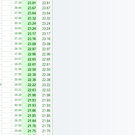
23.81
23.81
-
-
27.19
23.67
23.67
-
-
29.64
23.64
23.64
-
-
27.50
23.32
23.32
-
-
23.44
23.24
23.24
-
-
20.31
23.24
23.24
-
-
24.81
23.17
23.17
-
-
16.88
23.16
23.16
-
-
27.14
23.08
23.08
-
-
29.29
22.97
22.97
-
-
26.79
22.96
22.96
-
-
17.50
22.65
22.65
-
-
23.57
22.61
22.61
-
-
18.25
22.50
22.50
-
-
21.56
22.38
22.38
-
-
27.50
22.38
22.38
-
-
20.94
22.22
23.22
00
-
29.50
22.03
22.03
-
-
23.21
21.98
21.98
-
-
19.29
21.93
21.93
-
-
23.57
21.93
21.93
-
-
30.36
21.86
21.86
-
-
20.94
21.85
21.85
-
-
24.38
21.84
21.84
-
-
26.25
21.78
21.78
-
-
27.50
21.75
21.75
-
-
24.64