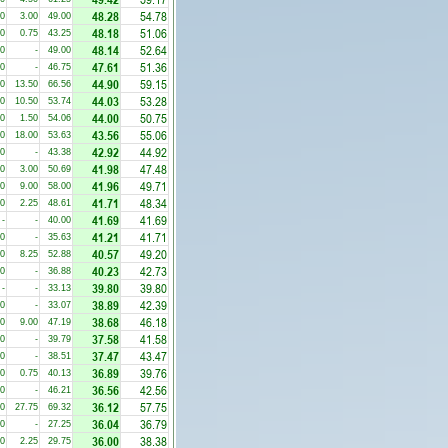
48.28
54.78
00
3.00
49.00
48.18
51.06
00
0.75
43.25
48.14
52.64
00
-
49.00
47.61
51.36
50
-
46.75
44.90
59.15
00
13.50
66.56
44.03
53.28
00
10.50
53.74
44.00
50.75
00
1.50
54.06
43.56
55.06
00
18.00
53.63
42.92
44.92
00
-
43.38
41.98
47.48
00
3.00
50.69
41.96
49.71
50
9.00
58.00
41.71
48.34
00
2.25
48.61
41.69
41.69
-
-
40.00
41.21
41.71
00
-
35.63
40.57
49.20
00
8.25
52.88
40.23
42.73
00
-
36.88
39.80
39.80
-
-
33.13
38.89
42.39
00
-
33.07
38.68
46.18
00
9.00
47.19
37.58
41.58
00
-
39.79
37.47
43.47
00
-
38.51
36.89
39.76
00
0.75
40.13
36.56
42.56
00
-
46.21
36.12
57.75
50
27.75
69.32
36.04
36.79
50
-
27.25
36.00
38.38
50
2.25
29.75