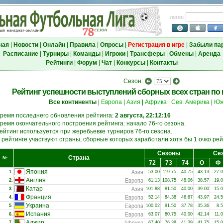
логин
ная
|
Новости
|
Онлайн
|
Правила
|
Опросы
|
Регистрация в игре
|
Забыли па
Расписание
|
Турниры
|
Команды
|
Игроки
|
Трансферы
|
Обмены
|
Аренда
Рейтинги
|
Форум
|
Чат
|
Конкурсы
|
Контакты
Сезон:
Рейтинг успешности выступлений сборных всех стран по и
Все континенты
|
Европа
|
Азия
|
Африка
|
Сев. Америка
|
Юж
ремя последнего обновления рейтинга:
2 августа, 22:12:16
ремя окончательного построения рейтинга: начало 76-го сезона.
ейтинг используется при жеребьевке турниров 76-го сезона.
 рейтинге участвуют страны, сборные которых заработали хотя бы 1 очко рейт
Сезоны
Сез
Страна
№
72
73
74
О
Ф
Азия
Япония
1.
53.00
119.75
40.75
43.13
27.
Европа
Англия
2.
61.13
108.75
48.06
38.57
19.
Азия
Катар
3.
101.88
81.50
40.00
39.00
15.
Европа
Франция
4.
52.14
84.38
46.67
43.97
24.
Европа
Украина
5.
100.02
91.50
37.78
35.36
8.
Европа
Испания
6.
63.07
80.75
40.00
42.14
11.
Африка
Алжир
7.
67.40
76.38
41.39
41.75
15.