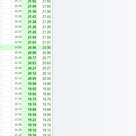
21.65
21.65
-
-
20.71
21.64
21.64
-
-
20.00
21.56
21.56
-
-
18.93
21.43
21.43
-
-
23.38
21.28
21.28
-
-
16.43
21.26
21.26
-
-
24.06
21.20
21.20
-
-
23.57
21.04
21.04
-
-
19.69
21.01
21.01
-
-
24.64
20.96
20.96
-
-
14.80
20.96
20.96
-
-
20.94
20.77
20.77
-
-
20.00
20.63
20.63
-
-
22.19
20.27
20.27
-
-
19.69
20.12
20.12
-
-
20.00
20.05
20.05
-
-
22.14
19.99
19.99
-
-
15.00
19.92
19.92
-
-
21.43
19.85
19.85
-
-
19.38
19.75
19.75
-
-
17.50
19.74
19.74
-
-
10.71
19.68
19.68
-
-
18.75
19.56
19.56
-
-
22.50
19.23
19.23
-
-
15.00
19.19
19.19
-
-
16.88
19.12
19.12
-
-
24.38
19.10
19.10
-
-
21.43