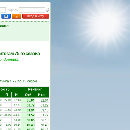
пароль
вход в игру
роль?
тогам 75-го сезона
н. Америка
инга с 72 по 75 сезон.
он 75
Рейтинг
П
И
Отб
Итог
55.01
82.01
00
27.00
97.13
53.72
63.22
00
-
57.57
51.91
69.16
00
19.50
73.50
51.52
81.77
50
36.00
104.47
50.85
55.10
50
-
43.86
49.49
56.49
00
3.00
56.14
49.42
59.17
00
4.50
61.25