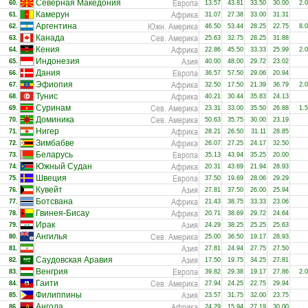
Европа
Северная Македония
60.
13.57
43.81
33.50
30.00
2.
Африка
Камерун
61.
31.07
27.38
33.00
31.31
Южн. Америка
Аргентина
62.
46.50
53.44
28.25
22.75
8.
Сев. Америка
Канада
63.
25.63
32.75
28.25
31.88
Африка
Кения
64.
22.86
45.50
33.33
25.99
2.
Азия
Индонезия
65.
40.00
48.00
29.72
23.02
Европа
Дания
66.
36.57
57.50
29.06
20.94
Африка
Эфиопия
67.
32.50
17.50
21.39
36.79
2.
Африка
Тунис
68.
40.21
30.44
35.83
24.13
Сев. Америка
Суринам
69.
23.31
33.00
35.50
26.88
1.
Сев. Америка
Доминика
70.
50.63
35.75
30.00
23.19
Африка
Нигер
71.
28.21
26.50
31.11
28.85
Африка
Зимбабве
72.
26.07
27.25
24.17
32.50
Европа
Беларусь
73.
35.13
43.94
35.25
20.00
Африка
Южный Судан
74.
20.31
43.69
21.94
28.93
Европа
Швеция
75.
37.50
19.69
28.06
29.29
Азия
Кувейт
76.
27.81
37.50
26.00
25.94
Африка
Ботсвана
77.
21.43
38.75
33.33
23.06
Африка
Гвинея-Бисау
78.
20.71
38.69
29.72
24.64
Азия
Ирак
79.
24.29
38.25
25.25
25.63
Сев. Америка
Ангилья
80.
25.00
36.50
19.17
28.93
Азия
81.
27.81
24.94
27.75
27.50
Азия
Саудовская Аравия
82.
17.50
19.75
34.25
27.81
Европа
Венгрия
83.
39.82
29.38
19.17
27.86
2.
Сев. Америка
Гаити
84.
27.94
24.25
22.75
29.94
Азия
Филиппины
85.
23.57
31.75
32.00
23.75
Африка
Ангола
86.
24.29
15.94
27.19
30.00