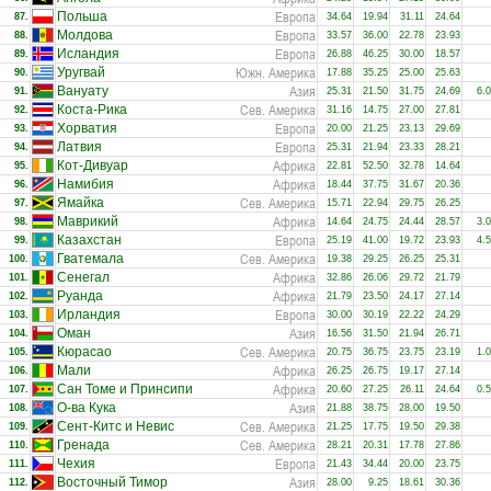
Европа
Польша
87.
34.64
19.94
31.11
24.64
Европа
Молдова
88.
33.57
36.00
22.78
23.93
Европа
Исландия
89.
26.88
46.25
30.00
18.57
Южн. Америка
Уругвай
90.
17.88
35.25
25.00
25.63
Азия
Вануату
91.
25.31
21.50
31.75
24.69
6.
Сев. Америка
Коста-Рика
92.
31.16
14.75
27.00
27.81
Европа
Хорватия
93.
20.00
21.25
23.13
29.69
Европа
Латвия
94.
25.31
21.94
23.33
28.21
Африка
Кот-Дивуар
95.
22.81
52.50
32.78
14.64
Африка
Намибия
96.
18.44
37.75
31.67
20.36
Сев. Америка
Ямайка
97.
15.71
22.94
29.75
26.25
Африка
Маврикий
98.
14.64
24.75
24.44
28.57
3.
Европа
Казахстан
99.
25.19
41.00
19.72
23.93
4.
Сев. Америка
Гватемала
100.
19.38
29.25
26.25
25.31
Африка
Сенегал
101.
32.86
26.06
29.72
21.79
Африка
Руанда
102.
21.79
23.50
24.17
27.14
Европа
Ирландия
103.
30.00
30.19
22.22
24.29
Азия
Оман
104.
16.56
31.50
21.94
26.71
Сев. Америка
Кюрасао
105.
20.75
36.75
23.75
23.19
1.
Африка
Мали
106.
26.25
26.75
19.17
27.14
Африка
Сан Томе и Принсипи
107.
20.60
27.25
26.11
24.64
0.
Азия
О-ва Кука
108.
21.88
38.75
28.00
19.50
Сев. Америка
Сент-Китс и Невис
109.
21.25
17.75
19.50
29.38
Сев. Америка
Гренада
110.
28.21
20.31
17.78
27.86
Европа
Чехия
111.
21.43
34.44
20.00
23.75
Азия
Восточный Тимор
112.
28.00
9.25
18.61
30.36