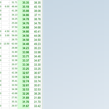
35.35
38.35
00
-
31.71
35.19
45.19
00
6.00
48.44
35.08
38.08
00
-
41.28
34.86
37.11
50
-
34.13
34.78
38.78
00
-
34.25
34.76
34.76
-
-
25.00
34.68
34.68
-
-
37.50
34.66
40.41
00
4.50
42.21
34.56
44.06
00
3.00
59.00
34.50
34.50
-
-
28.75
34.48
49.23
00
13.50
62.00
34.23
35.23
00
-
28.88
33.98
33.98
-
-
31.90
33.71
34.46
50
-
29.60
33.37
34.87
00
-
32.38
33.30
33.30
-
-
26.07
33.25
33.25
-
-
32.50
32.97
36.97
00
-
42.38
32.94
32.94
-
-
32.06
32.74
33.74
00
-
35.41
32.61
35.61
00
-
33.50
32.53
32.53
-
-
34.38
32.26
38.26
00
-
43.88
31.89
31.89
-
-
27.81
31.70
31.70
-
-
35.31
31.67
33.42
50
-
29.57