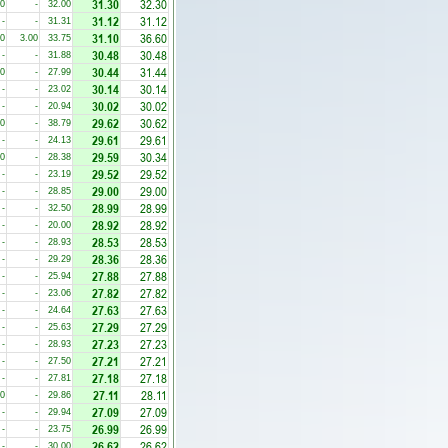
31.30
32.30
00
-
32.00
31.12
31.12
-
-
31.31
31.10
36.60
00
3.00
33.75
30.48
30.48
-
-
31.88
30.44
31.44
00
-
27.99
30.14
30.14
-
-
23.02
30.02
30.02
-
-
20.94
29.62
30.62
00
-
38.79
29.61
29.61
-
-
24.13
29.59
30.34
50
-
28.38
29.52
29.52
-
-
23.19
29.00
29.00
-
-
28.85
28.99
28.99
-
-
32.50
28.92
28.92
-
-
20.00
28.53
28.53
-
-
28.93
28.36
28.36
-
-
29.29
27.88
27.88
-
-
25.94
27.82
27.82
-
-
23.06
27.63
27.63
-
-
24.64
27.29
27.29
-
-
25.63
27.23
27.23
-
-
28.93
27.21
27.21
-
-
27.50
27.18
27.18
-
-
27.81
27.11
28.11
00
-
29.86
27.09
27.09
-
-
29.94
26.99
26.99
-
-
23.75
26.62
26.62
-
-
30.00