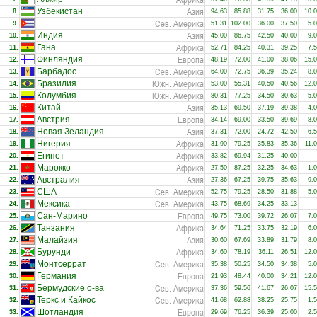
Азия
Узбекистан
8.
94.63
85.88
31.75
36.00
10.
Сев. Америка
9.
51.31
102.00
36.00
37.50
5.
Азия
Индия
10.
45.00
86.75
42.50
40.00
9.
Африка
Гана
11.
52.71
84.25
40.31
39.25
7.
Европа
Финляндия
12.
48.19
72.00
41.00
38.06
15.
Сев. Америка
Барбадос
13.
64.00
72.75
36.39
35.24
8.
Южн. Америка
Бразилия
14.
53.00
55.31
40.50
40.56
12.
Южн. Америка
Колумбия
15.
80.31
77.25
34.50
30.63
5.
Азия
Китай
16.
35.13
69.50
37.19
39.38
4.
Европа
Австрия
17.
34.14
69.00
33.50
39.69
8.
Азия
Новая Зеландия
18.
37.31
72.00
24.72
42.50
6.
Африка
Нигерия
19.
31.90
79.25
35.83
35.36
11.
Африка
Египет
20.
33.82
69.94
31.25
40.00
Африка
Марокко
21.
27.50
87.25
32.25
34.63
1.
Азия
Австралия
22.
27.36
67.25
39.75
35.63
9.
Сев. Америка
США
23.
52.75
79.25
28.50
31.88
5.
Сев. Америка
Мексика
24.
43.75
68.69
34.25
33.13
Европа
Сан-Марино
25.
49.75
73.00
39.72
26.07
7.
Африка
Танзания
26.
34.64
71.25
33.75
32.19
6.
Азия
Малайзия
27.
30.60
67.69
33.89
31.79
8.
Африка
Бурунди
28.
34.60
78.19
36.11
26.51
12.
Сев. Америка
Монтсеррат
29.
35.38
50.25
34.50
34.38
5.
Европа
Германия
30.
21.93
48.44
40.00
34.21
12.
Сев. Америка
Бермудские о-ва
31.
37.36
59.56
41.67
26.07
15.
Сев. Америка
Теркс и Кайкос
32.
41.68
62.88
38.25
25.75
1.
Европа
Шотландия
33.
29.69
76.25
36.39
25.00
2.