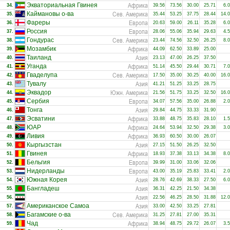
Африка
Экваториальная Гвинея
34.
39.56
73.56
30.00
25.71
6.
Сев. Америка
Каймановы о-ва
35.
35.44
53.25
37.75
28.44
14.
Европа
Фареры
36.
20.63
59.00
26.11
35.28
6.
Европа
Россия
37.
28.06
55.06
35.94
29.63
4.
Сев. Америка
Гондурас
38.
23.44
74.56
32.50
26.25
8.
Африка
Мозамбик
39.
44.09
62.50
33.89
25.00
Азия
Таиланд
40.
23.13
47.00
26.25
37.50
Африка
Уганда
41.
51.14
45.50
29.44
30.71
7.
Сев. Америка
Гваделупа
42.
17.50
35.00
30.25
40.00
16.
Азия
Тувалу
43.
41.21
51.25
33.25
28.75
Южн. Америка
Эквадор
44.
21.56
51.75
33.25
32.50
16.
Европа
Сербия
45.
34.07
57.56
35.00
26.88
2.
Азия
Тонга
46.
29.84
44.75
33.33
31.90
Африка
Эсватини
47.
33.88
48.75
35.83
28.10
1.
Африка
ЮАР
48.
24.64
53.94
32.50
29.38
3.
Африка
Ливия
49.
36.93
60.50
30.00
26.07
Азия
Кыргызстан
50.
27.15
51.50
26.25
32.50
Африка
Гвинея
51.
18.93
37.38
33.13
34.38
8.
Европа
Бельгия
52.
39.99
31.00
33.06
32.06
Европа
Нидерланды
53.
43.00
35.19
25.83
33.41
2.
Азия
Южная Корея
54.
28.76
42.69
38.33
27.50
6.
Азия
Бангладеш
55.
36.31
42.25
21.50
34.38
Азия
56.
22.56
46.25
28.50
31.88
12.
Азия
Американское Самоа
57.
33.00
42.50
33.25
27.81
Сев. Америка
Багамские о-ва
58.
31.25
27.81
27.00
35.31
Африка
Чад
59.
38.94
48.75
29.72
26.07
3.