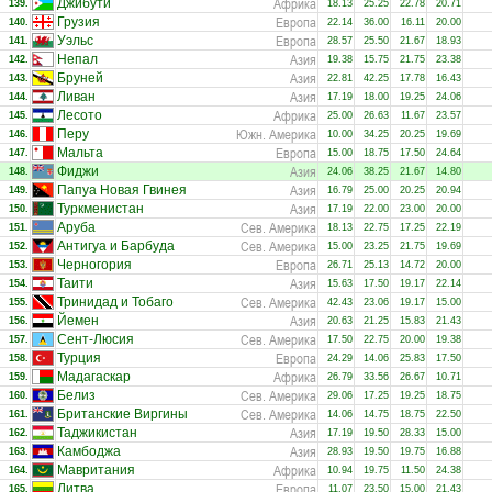
Африка
Джибути
139.
18.13
25.25
22.78
20.71
Европа
Грузия
140.
22.14
36.00
16.11
20.00
Европа
Уэльс
141.
28.57
25.50
21.67
18.93
Азия
Непал
142.
19.38
15.75
21.75
23.38
Азия
Бруней
143.
22.81
42.25
17.78
16.43
Азия
Ливан
144.
17.19
18.00
19.25
24.06
Африка
Лесото
145.
25.00
26.63
11.67
23.57
Южн. Америка
Перу
146.
10.00
34.25
20.25
19.69
Европа
Мальта
147.
15.00
18.75
17.50
24.64
Азия
Фиджи
148.
24.06
38.25
21.67
14.80
Азия
Папуа Новая Гвинея
149.
16.79
25.00
20.25
20.94
Азия
Туркменистан
150.
17.19
22.00
23.00
20.00
Сев. Америка
Аруба
151.
18.13
22.75
17.25
22.19
Сев. Америка
Антигуа и Барбуда
152.
15.00
23.25
21.75
19.69
Европа
Черногория
153.
26.71
25.13
14.72
20.00
Азия
Таити
154.
15.63
17.50
19.17
22.14
Сев. Америка
Тринидад и Тобаго
155.
42.43
23.06
19.17
15.00
Азия
Йемен
156.
20.63
21.25
15.83
21.43
Сев. Америка
Сент-Люсия
157.
17.50
22.75
20.00
19.38
Европа
Турция
158.
24.29
14.06
25.83
17.50
Африка
Мадагаскар
159.
26.79
33.56
26.67
10.71
Сев. Америка
Белиз
160.
29.06
17.25
19.25
18.75
Сев. Америка
Британские Виргины
161.
14.06
14.75
18.75
22.50
Азия
Таджикистан
162.
17.19
19.50
28.33
15.00
Азия
Камбоджа
163.
28.93
19.50
19.75
16.88
Африка
Мавритания
164.
10.94
19.75
11.50
24.38
Европа
Литва
165.
11.07
23.50
15.00
21.43