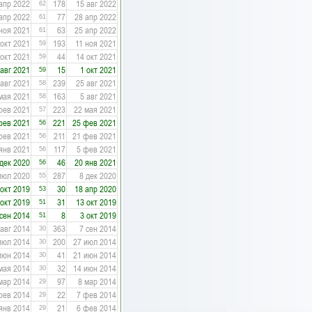
апр 2022
178
15 авг 2022
62
апр 2022
77
28 апр 2022
61
ноя 2021
63
25 апр 2022
61
 окт 2021
193
11 ноя 2021
59
 окт 2021
44
14 окт 2021
59
 авг 2021
15
1 окт 2021
59
 авг 2021
239
25 авг 2021
58
мая 2021
163
5 авг 2021
58
фев 2021
223
22 мая 2021
57
фев 2021
221
25 фев 2021
56
фев 2021
211
21 фев 2021
56
янв 2021
117
5 фев 2021
56
 дек 2020
46
20 янв 2021
56
июл 2020
287
8 дек 2020
55
 окт 2019
30
18 апр 2020
53
 окт 2019
31
13 окт 2019
51
 сен 2014
8
3 окт 2019
51
 авг 2014
363
7 сен 2014
30
июл 2014
200
27 июл 2014
30
июн 2014
41
21 июн 2014
30
мая 2014
32
14 июн 2014
30
мар 2014
97
8 мар 2014
29
фев 2014
22
7 фев 2014
29
янв 2014
21
6 фев 2014
29