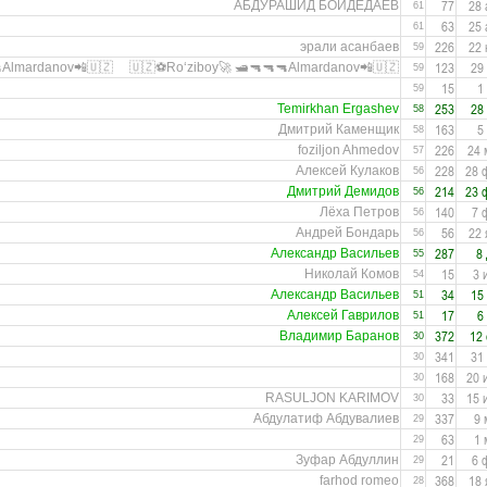
77
28 
АБДУРАШИД БОЙДЕДАЕВ
61
63
25 
61
226
22 
эрали асанбаев
59
123
29
🔫Almardanov📲🇺🇿
🇺🇿⚽️Ro‘ziboy🚀 🛥🔫🔫🔫Almardanov📲🇺🇿
59
15
1
59
253
28
Temirkhan Ergashev
58
163
5
Дмитрий Каменщик
58
226
24 
foziljon Ahmedov
57
228
28 
Алексей Кулаков
56
214
23 
Дмитрий Демидов
56
140
7 
Лёха Петров
56
56
22 
Андрей Бондарь
56
287
8
Александр Васильев
55
15
3 
Николай Комов
54
34
15
Александр Васильев
51
17
6
Алексей Гаврилов
51
372
12
Владимир Баранов
30
341
31
30
168
20 
30
33
15 
RASULJON KARIMOV
30
337
9 
Абдулатиф Абдувалиев
29
63
1 
29
21
6 
Зуфар Абдуллин
29
368
18 
farhod romeo
28