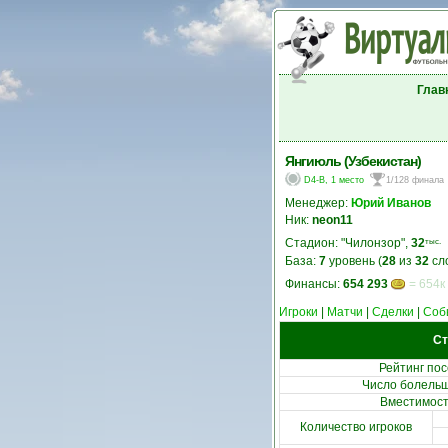
Глав
Янгиюль (Узбекистан)
D4-B, 1 место
1/128 финала
Менеджер:
Юрий Иванов
Ник:
neon11
Стадион: "Чилонзор",
32
тыс.
База:
7
уровень (
28
из
32
сл
Финансы:
654 293
= 654к
Игроки
|
Матчи
|
Сделки
|
Соб
Ст
Рейтинг по
Число болельщ
Вместимост
Количество игроков