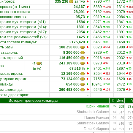
 игроков
:
335 236
за тур
7790
1772
552
121
гроков (от 1 млн.)
:
24,167
5889
1314
1768
382
основного состава
:
28,091
9182
2079
2600
595
новного состава
:
95,73
9319
2084
144
27
роков с уч. спецвозм. (s11)
:
1584
8271
1841
180
34
роков с уч. спецвозм. (s14)
:
1801
8548
1912
210
33
роков с уч. спецвозм. (s17)
:
2054
8462
1891
257
50
етом спецвозможностей (Vs)
:
1425
8456
1887
224
34
ости состава команды
:
3 175,420
6451
1458
36
9
ть базы
:
108 250 000
8828
1988
564
126
 стадиона
:
8 200 000
8829
2012
45
18
сть строений
:
116 450 000
9016
2032
360
70
(в
)
243 389 000
8978
2019
92
37
ов
(в %)
67,516
%
8401
1897
248
53
мость игрока
:
12 169 000
8554
1944
312
85
у одного игрока
:
73 124 000
7155
1620
153
45
 команды
:
654 000
10941
2472
278
58
ость команды
:
360 493 000
9246
2076
104
24
вета директоров:
-
-
-
-
-
История тренеров команды
С
День
П
209
23 
Юрий Иванов
65
317
19 
Shuhratbek Gafurov
64
89
27 
Павел Рыжкин
64
316
12
Shuhratbek Gafurov
63
191
17
Галя Кабирова
62