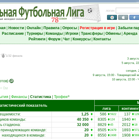
логин
ная
|
Новости
|
Онлайн
|
Правила
|
Опросы
|
Регистрация в игре
|
Забыли па
Расписание
|
Турниры
|
Команды
|
Игроки
|
Трансферы
|
Обмены
|
Аренда
Рейтинги
|
Форум
|
Чат
|
Конкурсы
|
Контакты
1/32 финала
3 август
5 августа, 2
сегодня, 
9 августа, 15:00 - Товарищеский м
10 августа, 22:00 - 
отов)
 = 0м
ытия
|
Финансы
|
Статистика
|
Трофеи
9
атистический показатель
лига
континен
сещаемости
:
1,25
586
137
5922
129
иков команды:
40 350
8305
1940
124
6
ь стадиона
:
32 000
8829
2012
45
18
принадлежащих команде
:
20
8505
1893
2479
571
находящихся в команде
:
20
8550
1908
2498
569