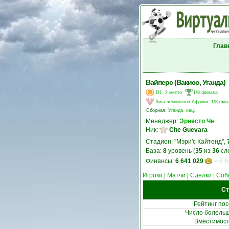
Глав
Вайперс (Вакисо, Уганда)
D1, 2 место
1/8 финала
Лига чемпионов Африки
:
1/8 фин
Сборная:
Уганда, нац.
Менеджер:
Эрнесто Че
Ник:
Che Guevara
Стадион: "Мэри'с Кайтенд",
База:
8
уровень (
35
из
36
сл
Финансы:
6 641 029
= 6 6
Игроки
|
Матчи
|
Сделки
|
Соб
Ст
Рейтинг по
Число болельщ
Вместимост