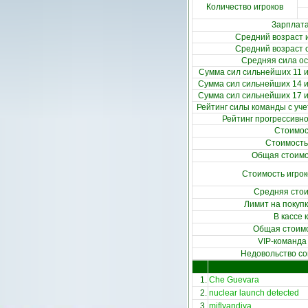
Количество игроков
Зарплата
Средний возраст и
Средний возраст 
Средняя сила ос
Сумма сил сильнейших 11 иг
Сумма сил сильнейших 14 иг
Сумма сил сильнейших 17 иг
Рейтинг силы команды с уч
Рейтинг прогрессивн
Стоимос
Стоимость
Общая стоимо
Стоимость игрок
Средняя стои
Лимит на покупк
В кассе
Общая стоим
VIP-команда
Недовольство со
1.
Che Guevara
2.
nuclear launch detected
3.
miflyandiya