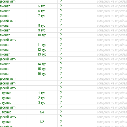
еский матч
соперник не опреде
?
пионат
5 тур
соперник не опреде
?
пионат
6 тур
соперник не опреде
?
пионат
7 тур
соперник не опреде
?
еский матч
соперник не опреде
?
пионат
8 тур
соперник не опреде
?
пионат
9 тур
соперник не опреде
?
пионат
10 тур
соперник не опреде
?
еский матч
соперник не опреде
?
пионат
11 тур
соперник не опреде
?
пионат
12 тур
соперник не опреде
?
пионат
13 тур
соперник не опреде
?
еский матч
соперник не опреде
?
пионат
14 тур
соперник не опреде
?
пионат
15 тур
соперник не опреде
?
пионат
16 тур
соперник не опреде
?
еский матч
соперник не опреде
?
еский матч
соперник не опреде
?
еский матч
соперник не опреде
?
. турнир
1 тур
соперник не опреде
?
. турнир
2 тур
соперник не опреде
?
. турнир
3 тур
соперник не опреде
?
еский матч
соперник не опреде
?
. турнир
1/4
соперник не опреде
?
еский матч
соперник не опреде
?
. турнир
1/2
соперник не опреде
?
еский матч
соперник не опреде
?