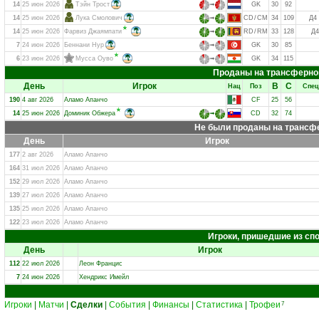
14
25 июн 2026
Тэйн Трост
➟
GK
30
92
14
25 июн 2026
Лука Смолович
➟
CD
/
CM
34
109
Д4
14
25 июн 2026
Фарвиз Джаямпати
➟
RD
/
RM
33
128
Д4
7
24 июн 2026
Беннани Нур
➟
GK
30
85
6
23 июн 2026
Мусса Оуво
➟
GK
34
115
Проданы на трансферно
День
Игрок
В
С
Нац
Поз
Спец
190
4 авг 2026
Аламо Апанчо
CF
25
56
14
25 июн 2026
Доминик Обжера
➟
CD
32
74
Не были проданы на трансф
День
Игрок
177
2 авг 2026
Аламо Апанчо
164
31 июл 2026
Аламо Апанчо
152
29 июл 2026
Аламо Апанчо
139
27 июл 2026
Аламо Апанчо
135
25 июл 2026
Аламо Апанчо
122
23 июл 2026
Аламо Апанчо
Игроки, пришедшие из с
День
Игрок
112
22 июл 2026
Леон Францис
7
24 июн 2026
Хендрикс Имейл
Игроки
|
Матчи
|
Сделки
|
События
|
Финансы
|
Статистика
|
Трофеи
7