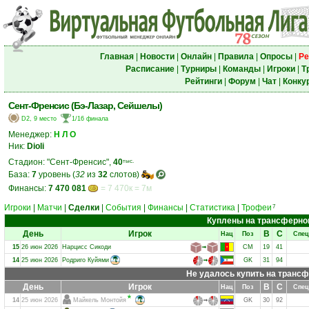
Главная
|
Новости
|
Онлайн
|
Правила
|
Опросы
|
Ре
Расписание
|
Турниры
|
Команды
|
Игроки
|
Т
Рейтинги
|
Форум
|
Чат
|
Конку
Сент-Френсис (Бэ-Лазар, Сейшелы)
D2, 9 место
1/16 финала
Менеджер:
Н Л О
Ник:
Dioli
Стадион: "Сент-Френсис",
40
тыс.
База:
7
уровень (
32
из
32
слотов)
Финансы:
7 470 081
= 7 470к = 7м
Игроки
|
Матчи
|
Сделки
|
События
|
Финансы
|
Статистика
|
Трофеи
7
Куплены на трансферно
День
Игрок
В
С
Нац
Поз
Спец
15
26 июн 2026
Нарцисс Сикоди
➟
CM
19
41
14
25 июн 2026
Родриго Куйями
➟
GK
31
94
Не удалось купить на транс
День
Игрок
В
С
Нац
Поз
Спец
14
25 июн 2026
Майкель Монтойя
➟
GK
30
92