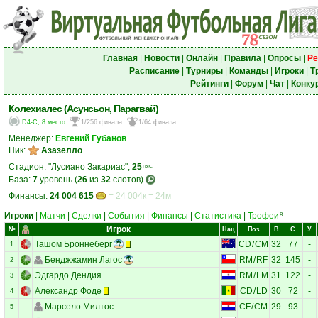
Главная
|
Новости
|
Онлайн
|
Правила
|
Опросы
|
Ре
Расписание
|
Турниры
|
Команды
|
Игроки
|
Т
Рейтинги
|
Форум
|
Чат
|
Конку
Колехиалес (Асунсьон, Парагвай)
D4-C, 8 место
1/256 финала
1/64 финала
Менеджер:
Евгений Губанов
Ник:
Азазелло
Стадион: "Лусиано Закариас",
25
тыс.
База:
7
уровень (
26
из
32
слотов)
Финансы:
24 004 615
= 24 004к = 24м
Игроки
|
Матчи
|
Сделки
|
События
|
Финансы
|
Статистика
|
Трофеи
8
Игрок
№
Нац
Поз
В
С
У
Ташом Броннеберг
CD
/
CM
32
77
-
1
Бенджжамин Лагос
RM
/
RF
32
145
-
2
Эдгардо Дендия
RM
/
LM
31
122
-
3
Александр Фоде
CD
/
LD
30
72
-
4
Марсело Милтос
CF
/
CM
29
93
-
5