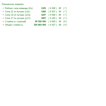
Показатели команды:
•
Рейтинг силы команды (Vs)
:
1325
(
9 090
|
89
|
7
)
•
Сила 11-ти лучших (s11)
:
1466
(
8 937
|
90
|
7
)
•
Сила 14-ти лучших (s14)
:
1697
(
9 066
|
89
|
7
)
•
Сила 17-ти лучших (s17)
:
1897
(
9 183
|
90
|
7
)
•
Стоимость строений
:
90 550 000
(
9 669
|
94
|
8
)
•
Общая стоимость
:
294 864 000
(
9 927
|
98
|
9
)