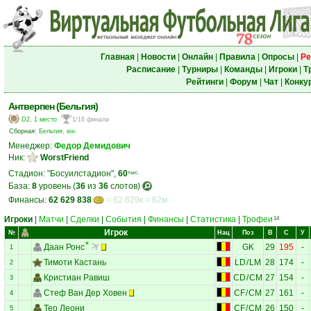
Главная
|
Новости
|
Онлайн
|
Правила
|
Опросы
|
Ре
Расписание
|
Турниры
|
Команды
|
Игроки
|
Т
Рейтинги
|
Форум
|
Чат
|
Конку
Антверпен (Бельгия)
D2, 1 место
1/16 финала
Сборная:
Бельгия, юн.
Менеджер:
Федор Демидович
Ник:
WorstFriend
Стадион: "Босуилстадион",
60
тыс.
База:
8
уровень (
36
из
36
слотов)
Финансы:
62 629 838
= 62 629к = 62м
Игроки
|
Матчи
|
Сделки
|
События
|
Финансы
|
Статистика
|
Трофеи
14
Игрок
№
Нац
Поз
В
С
У
Даан Ронс
GK
29
195
-
1
Тимоти Кастань
LD
/
LM
28
174
-
2
Кристиан Равиш
CD
/
CM
27
154
-
3
Стеф Ван Дер Ховен
CF
/
CM
27
161
-
4
Тео Леони
CF
/
CM
26
150
-
5