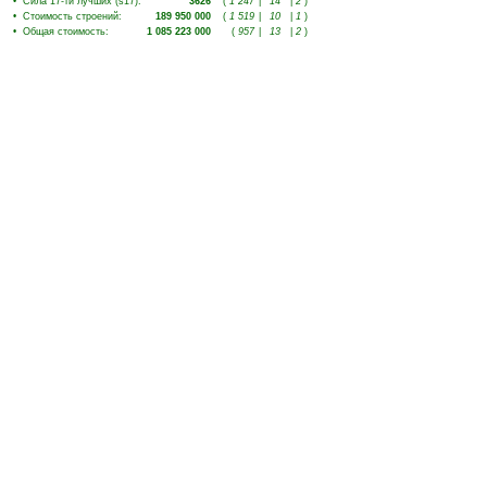
•
Сила 17-ти лучших (s17)
:
3626
(
1 247
|
14
|
2
)
•
Стоимость строений
:
189 950 000
(
1 519
|
10
|
1
)
•
Общая стоимость
:
1 085 223 000
(
957
|
13
|
2
)