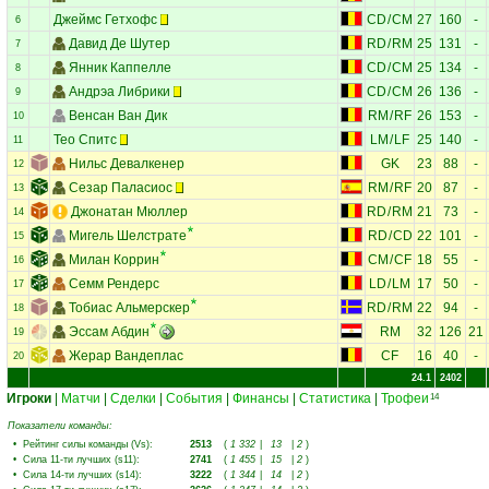
Джеймс Гетхофс
CD
/
CM
27
160
-
6
Давид Де Шутер
RD
/
RM
25
131
-
7
Янник Каппелле
CD
/
CM
25
134
-
8
Андрэа Либрики
CD
/
CM
26
136
-
9
Венсан Ван Дик
RM
/
RF
26
153
-
10
Тео Спитс
LM
/
LF
25
140
-
11
Нильс Девалкенер
GK
23
88
-
12
Сезар Паласиос
RM
/
RF
20
87
-
13
Джонатан Мюллер
RD
/
RM
21
73
-
14
Мигель Шелстрате
RD
/
CD
22
101
-
15
Милан Коррин
CM
/
CF
18
55
-
16
Семм Рендерс
LD
/
LM
17
50
-
17
Тобиас Альмерскер
RD
/
RM
22
94
-
18
Эссам Абдин
RM
32
126
21
19
Жерар Вандеплас
CF
16
40
-
20
24.1
2402
Игроки
|
Матчи
|
Сделки
|
События
|
Финансы
|
Статистика
|
Трофеи
14
Показатели команды:
•
Рейтинг силы команды (Vs)
:
2513
(
1 332
|
13
|
2
)
•
Сила 11-ти лучших (s11)
:
2741
(
1 455
|
15
|
2
)
•
Сила 14-ти лучших (s14)
:
3222
(
1 344
|
14
|
2
)