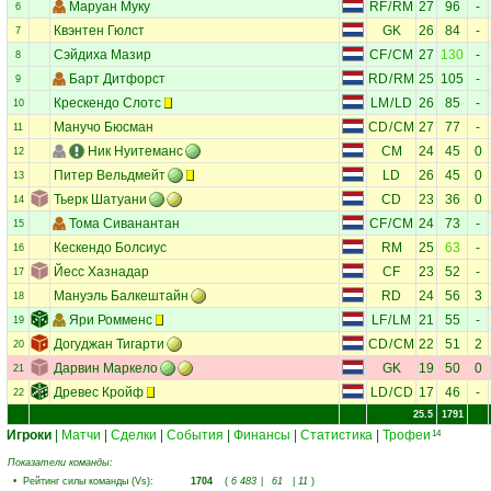
Маруан Муку
RF
/
RM
27
96
-
6
Квэнтен Гюлст
GK
26
84
-
7
Сэйдиха Мазир
CF
/
CM
27
130
-
8
Барт Дитфорст
RD
/
RM
25
105
-
9
Крескендо Слотс
LM
/
LD
26
85
-
10
Манучо Бюсман
CD
/
CM
27
77
-
11
Ник Нуитеманс
CM
24
45
0
12
Питер Вельдмейт
LD
26
45
0
13
Тьерк Шатуани
CD
23
36
0
14
Тома Сиванантан
CF
/
CM
24
73
-
15
Кескендо Болсиус
RM
25
63
-
16
Йесс Хазнадар
CF
23
52
-
17
Мануэль Балкештайн
RD
24
56
3
18
Яри Ромменс
LF
/
LM
21
55
-
19
Догуджан Тигарти
CD
/
CM
22
51
2
20
Дарвин Маркело
GK
19
50
0
21
Древес Кройф
LD
/
CD
17
46
-
22
25.5
1791
Игроки
|
Матчи
|
Сделки
|
События
|
Финансы
|
Статистика
|
Трофеи
14
Показатели команды:
•
Рейтинг силы команды (Vs)
:
1704
(
6 483
|
61
|
11
)