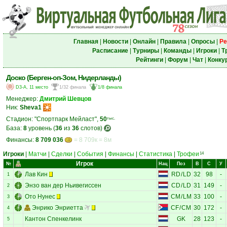
Главная
|
Новости
|
Онлайн
|
Правила
|
Опросы
|
Ре
Расписание
|
Турниры
|
Команды
|
Игроки
|
Т
Рейтинги
|
Форум
|
Чат
|
Конку
Доско (Берген-оп-Зом, Нидерланды)
D3-A, 11 место
1/32 финала
1/8 финала
Менеджер:
Дмитрий Шевцов
Ник:
Sheva1
Стадион: "Спортпарк Мейласт",
50
тыс.
База:
8
уровень (
36
из
36
слотов)
Финансы:
8 709 036
= 8 709к = 8м
Игроки
|
Матчи
|
Сделки
|
События
|
Финансы
|
Статистика
|
Трофеи
14
Игрок
№
Нац
Поз
В
С
У
Лав Кин
RD
/
LD
32
98
-
1
Энзо ван дер Ньивегиссен
CD
/
LD
31
149
-
2
Ото Нунес
CM
/
LM
33
100
-
3
Энрико Энриетта
CF
/
CM
30
172
-
4
Кантон Спенкелинк
GK
28
123
-
5