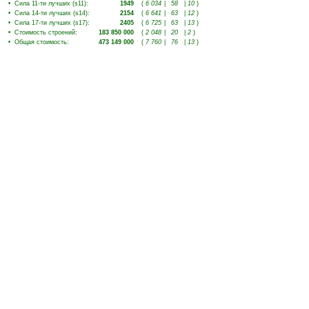
•
Сила 11-ти лучших (s11)
:
1949
(
6 034
|
58
|
10
)
•
Сила 14-ти лучших (s14)
:
2154
(
6 641
|
63
|
12
)
•
Сила 17-ти лучших (s17)
:
2405
(
6 725
|
63
|
13
)
•
Стоимость строений
:
183 850 000
(
2 048
|
20
|
2
)
•
Общая стоимость
:
473 149 000
(
7 760
|
76
|
13
)