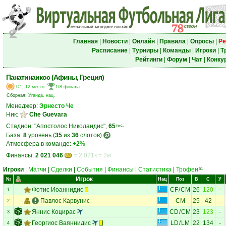
Главная
|
Новости
|
Онлайн
|
Правила
|
Опросы
|
Ре
Расписание
|
Турниры
|
Команды
|
Игроки
|
Т
Рейтинги
|
Форум
|
Чат
|
Конку
Панатинаикос (Афины, Греция)
D1, 12 место
1/8 финала
Сборная:
Уганда, нац.
Менеджер:
Эрнесто Че
Ник:
Che Guevara
Стадион: "Апостолос Николаидис",
65
тыс.
База:
8
уровень (
35
из
36
слотов)
Атмосфера в команде:
+2
%
Финансы:
2 021 046
= 2 021к = 2м
Игроки
|
Матчи
|
Сделки
|
События
|
Финансы
|
Статистика
|
Трофеи
51
Игрок
№
Нац
Поз
В
С
У
Фотис Иоаннидис
CF
/
CM
26
120
-
1
Павлос Карвунис
CM
25
42
-
2
Яннис Коцирас
CD
/
CM
23
123
-
3
Георгиос Ваяннидис
LD
/
LM
22
134
-
4