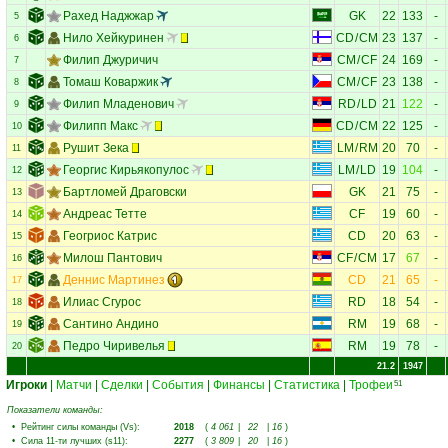
Рахед Наджжар
GK
22
133
-
5
Нило Хейкуринен
CD
/
CM
23
137
-
6
Филип Джуричич
CM
/
CF
24
169
-
7
Томаш Коваржик
CM
/
CF
23
138
-
8
Филип Младенович
RD
/
LD
21
122
-
9
Филипп Макс
CD
/
CM
22
125
-
10
Рушит Зека
LM
/
RM
20
70
-
11
Георгис Кирьякопулос
LM
/
LD
19
104
-
12
Бартломей Драговски
GK
21
75
-
13
Андреас Тетте
CF
19
60
-
14
Геогриос Катрис
CD
20
63
-
15
Милош Пантович
CF
/
CM
17
67
-
16
Деннис Мартинез
CD
21
65
-
17
Илиас Сгурос
RD
18
54
-
18
Сантино Андино
RM
19
68
-
19
Педро Чиривелья
RM
19
78
-
20
21.2
1947
Игроки
|
Матчи
|
Сделки
|
События
|
Финансы
|
Статистика
|
Трофеи
51
Показатели команды:
•
Рейтинг силы команды (Vs)
:
2018
(
4 061
|
22
|
16
)
•
Сила 11-ти лучших (s11)
:
2277
(
3 809
|
20
|
16
)