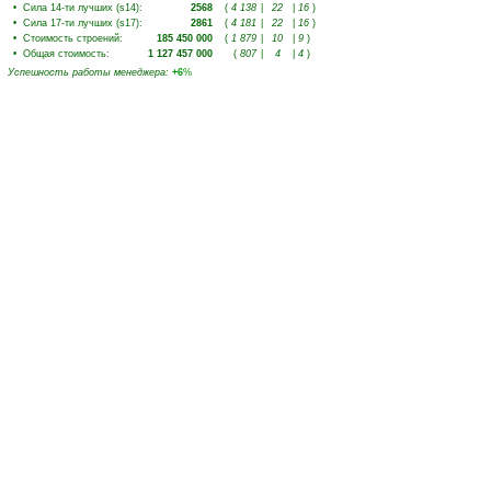
•
Сила 14-ти лучших (s14)
:
2568
(
4 138
|
22
|
16
)
•
Сила 17-ти лучших (s17)
:
2861
(
4 181
|
22
|
16
)
•
Стоимость строений
:
185 450 000
(
1 879
|
10
|
9
)
•
Общая стоимость
:
1 127 457 000
(
807
|
4
|
4
)
Успешность работы менеджера
:
+6
%