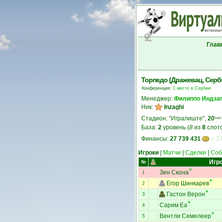
Глав
Торпедо (Дражевац, Серб
Конференция:
1 место в Сербии
Менеджер:
Филиппо Индза
Ник:
Inzaghi
Стадион: "Игралиште",
20
тыс
База:
2
уровень (
8
из
8
слото
Финансы:
27 739 431
= 27
Игроки
|
Матчи
|
Сделки
|
Соб
Игр
№
Зен Скона
1
Егор Шинкарев
2
Гастон Верон
3
Сарим Еа
4
Вентли Семелеер
5