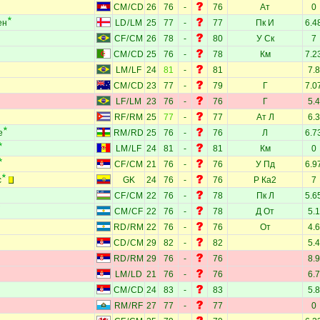
CM
/
CD
26
76
-
76
Ат
0
ен
LD
/
LM
25
77
-
77
Пк
И
6.4
CF
/
CM
26
78
-
80
У
Ск
7
CM
/
CD
25
76
-
78
Км
7.2
LM
/
LF
24
81
-
81
7.8
CM
/
CD
23
77
-
79
Г
7.0
LF
/
LM
23
76
-
76
Г
5.4
RF
/
RM
25
77
-
77
Ат
Л
6.3
е
RM
/
RD
25
76
-
76
Л
6.7
LM
/
LF
24
81
-
81
Км
0
CF
/
CM
21
76
-
76
У
Пд
6.9
с
GK
24
76
-
76
Р
Ка2
7
CF
/
CM
22
76
-
78
Пк
Л
5.6
CM
/
CF
22
76
-
78
Д
От
5.1
RD
/
RM
22
76
-
76
От
4.6
CD
/
CM
29
82
-
82
5.4
RD
/
RM
29
76
-
76
8.9
LM
/
LD
21
76
-
76
6.7
CM
/
CD
24
83
-
83
5.8
RM
/
RF
27
77
-
77
0