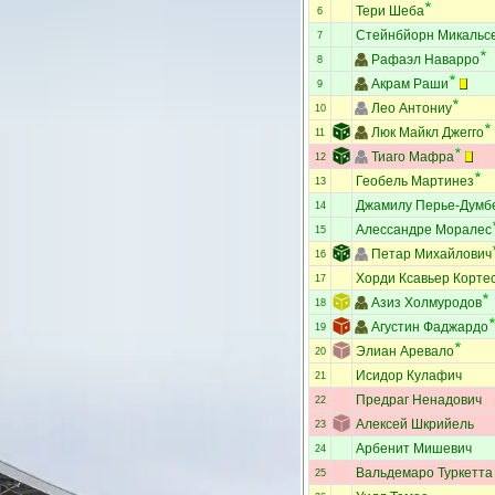
Тери Шеба
6
Стейнбйорн Микальс
7
Рафаэл Наварро
8
Акрам Раши
9
Лео Антониу
10
Люк Майкл Джегго
11
Тиаго Мафра
12
Геобель Мартинез
13
Джамилу Перье-Думб
14
Алессандре Моралес
15
Петар Михайлович
16
Хорди Ксавьер Корте
17
Азиз Холмуродов
18
Агустин Фаджардо
19
Элиан Аревало
20
Исидор Кулафич
21
Предраг Ненадович
22
Алексей Шкрийель
23
Арбенит Мишевич
24
Вальдемаро Туркетта
25