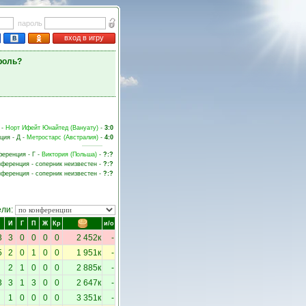
пароль
вход в игру
роль?
 -
Норт Ифейт Юнайтед (Вануату)
-
3:0
ция - Д -
Метростарс (Австралия)
-
4:0
ференция - Г -
Виктория (Польша)
-
?:?
онференция - соперник неизвестен -
?:?
онференция - соперник неизвестен -
?:?
ели:
И
Г
П
Ж
Кр
и/о
3
3
0
0
0
0
2 452к
-
5
2
0
1
0
0
1 951к
-
2
1
0
0
0
2 885к
-
3
3
1
3
0
0
2 647к
-
1
0
0
0
0
3 351к
-