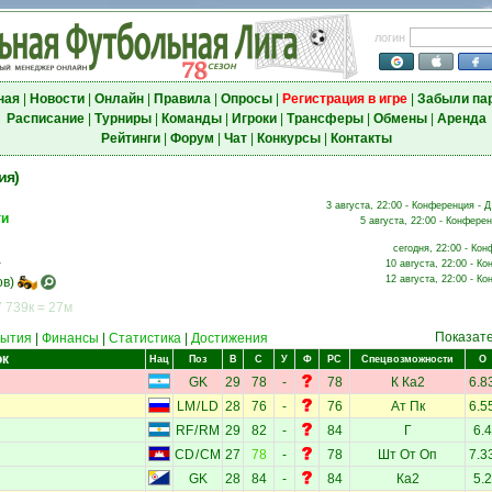
логин
ная
|
Новости
|
Онлайн
|
Правила
|
Опросы
|
Регистрация в игре
|
Забыли па
Расписание
|
Турниры
|
Команды
|
Игроки
|
Трансферы
|
Обмены
|
Аренда
Рейтинги
|
Форум
|
Чат
|
Конкурсы
|
Контакты
ия)
3 августа, 22:00 - Конференция - Д
ги
5 августа, 22:00 - Конферен
сегодня, 22:00 - Кон
.
10 августа, 22:00 - К
12 августа, 22:00 - К
в)
 739к = 27м
Показат
ытия
|
Финансы
|
Статистика
|
Достижения
ок
Нац
Поз
В
С
У
Ф
РС
Спецвозможности
О
GK
29
78
-
78
К
Ка2
6.8
LM
/
LD
28
76
-
76
Ат
Пк
6.5
RF
/
RM
29
82
-
84
Г
6.4
CD
/
CM
27
78
-
78
Шт
От
Оп
7.3
GK
28
84
-
84
Ка2
5.2