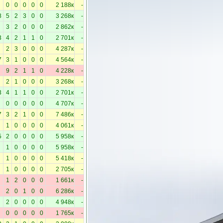
0
0
0
0
0
2 188к
-
8
5
2
3
0
0
3 268к
-
3
2
0
0
0
2 862к
-
3
4
2
1
1
0
2 701к
-
2
3
0
0
0
4 287к
-
7
3
1
0
0
0
4 564к
-
9
2
1
1
0
4 228к
-
2
1
0
0
0
3 268к
-
3
4
1
1
0
0
2 701к
-
0
0
0
0
0
4 707к
-
7
3
2
1
0
0
7 486к
-
1
0
0
0
0
4 061к
-
5
2
0
0
0
0
5 958к
-
1
0
0
0
0
5 958к
-
1
0
0
0
0
5 418к
-
1
0
0
0
0
2 705к
-
1
2
0
0
0
1 661к
-
2
0
1
0
0
6 286к
-
2
0
0
0
0
4 948к
-
0
0
0
0
0
1 765к
-