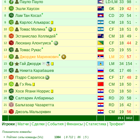
Пауло Пауло
LD
/
LM
33
98
-
6
Эшли Хаусон
GK
19
42
-
7
Лам Тан Косал
CD
20
54
-
8
Карлос Алькарас
CM
18
51
-
9
Томас Молина
CF
18
51
0
10
Эстанислао Холлидей
CM
18
49
-
11
Люсиану Алонтуиса
CF
18
44
2
12
Томас Рукас
CD
19
55
-
13
Джордже Маринкович
LM
20
57
-
14
Гай Джордж
LM
34
154
-
15
Никита Карабашев
GK
17
46
-
16
Пэдро Сарагоса
CF
17
48
2
17
Гэ Янь
CM
18
50
-
18
Хосе Ягани Норрис
CD
18
50
-
19
Салтарин Албариньо
RD
20
58
-
20
Бальтазар Чазаретта
RD
16
42
-
21
Джоэль Мальорквин
CM
19
56
-
22
23.1
1612
Игроки
|
Матчи
|
Сделки
|
События
|
Финансы
|
Статистика
|
Трофеи
3
Показатели команды:
•
Рейтинг силы команды (Vs)
:
1384
(
8 712
|
86
|
5
)