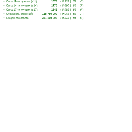
•
Сила 11-ти лучших (s11)
:
1574
(
8 332
|
78
|
4
)
•
Сила 14-ти лучших (s14)
:
1770
(
8 690
|
86
|
5
)
•
Сила 17-ти лучших (s17)
:
1942
(
8 991
|
86
|
6
)
•
Стоимость строений
:
115 750 000
(
9 041
|
82
|
7
)
•
Общая стоимость
:
391 149 000
(
8 878
|
86
|
6
)