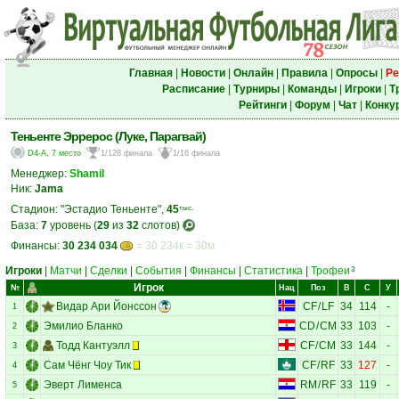
Главная
|
Новости
|
Онлайн
|
Правила
|
Опросы
|
Ре
Расписание
|
Турниры
|
Команды
|
Игроки
|
Т
Рейтинги
|
Форум
|
Чат
|
Конку
Теньенте Эррерос (Луке, Парагвай)
D4-A, 7 место
1/128 финала
1/16 финала
Менеджер:
Shamil
Ник:
Jama
Стадион: "Эстадио Теньенте",
45
тыс.
База:
7
уровень (
29
из
32
слотов)
Финансы:
30 234 034
= 30 234к = 30м
Игроки
|
Матчи
|
Сделки
|
События
|
Финансы
|
Статистика
|
Трофеи
3
Игрок
№
Нац
Поз
В
С
У
Видар Ари Йонссон
CF
/
LF
34
114
-
1
Эмилио Бланко
CD
/
CM
33
103
-
2
Тодд Кантуэлл
CF
/
CM
33
144
-
3
Сам Чёнг Чоу Тик
CF
/
RF
33
127
-
4
Эверт Лименса
RM
/
RF
33
119
-
5