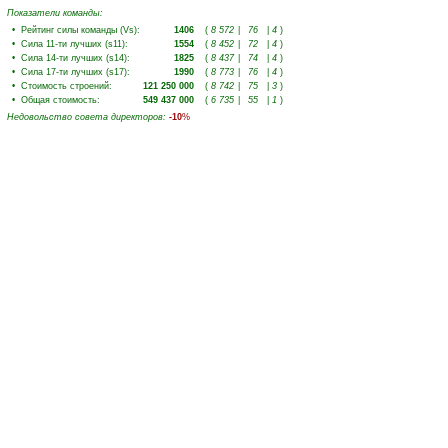
Показатели команды:
•
Рейтинг силы команды (Vs)
:
1406
(
8 572
|
76
|
4
)
•
Сила 11-ти лучших (s11)
:
1554
(
8 452
|
72
|
4
)
•
Сила 14-ти лучших (s14)
:
1825
(
8 437
|
74
|
4
)
•
Сила 17-ти лучших (s17)
:
1990
(
8 773
|
76
|
4
)
•
Стоимость строений
:
121 250 000
(
8 742
|
75
|
3
)
•
Общая стоимость
:
549 437 000
(
6 735
|
55
|
1
)
Недовольство совета директоров
:
-10
%