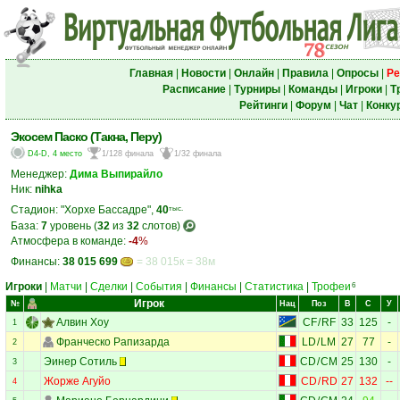
Главная
|
Новости
|
Онлайн
|
Правила
|
Опросы
|
Ре
Расписание
|
Турниры
|
Команды
|
Игроки
|
Т
Рейтинги
|
Форум
|
Чат
|
Конку
Экосем Паско (Такна, Перу)
D4-D, 4 место
1/128 финала
1/32 финала
Менеджер:
Дима Выпирайло
Ник:
nihka
Стадион: "Хорхе Бассадре",
40
тыс.
База:
7
уровень (
32
из
32
слотов)
Атмосфера в команде:
-4
%
Финансы:
38 015 699
= 38 015к = 38м
Игроки
|
Матчи
|
Сделки
|
События
|
Финансы
|
Статистика
|
Трофеи
6
Игрок
№
Нац
Поз
В
С
У
Алвин Хоу
CF
/
RF
33
125
-
1
Франческо Рапизарда
LD
/
LM
27
77
-
2
Эинер Сотиль
CD
/
CM
25
130
-
3
Жорже Агуйо
CD
/
RD
27
132
--
4