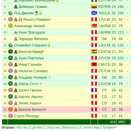
Мариано Бернардини
CD
/
CM
24
94
-
5
Дейвидас Гражис
RD
/
RM
24
106
-
6
Род Джиове
RD
/
LD
32
106
-
7
Ренато Рамирес
LF
/
LM
23
42
-
8
Александр Чепкий
LM
/
RM
23
76
-
9
Хеан Трагодара
LM
/
RM
25
113
-
10
Эдуардо Фигероа
GK
24
44
-
11
Оливейро Серрано
LD
/
LM
31
132
-
12
Кингсли Квакуй
CD
/
CM
22
93
-
13
Хуан Портилья
CF
/
CM
20
102
-
14
Илир Серифи
CM
/
CD
20
36
-
15
Нильтон Суехиро
CF
/
CM
19
54
-
16
Альдаир Агуирре
GK
20
90
-
17
Абель Сото
CD
/
CM
18
70
-
18
Халил Ганнон
CF
19
41
-
19
Карлос Авалос
CD
17
51
-
20
Ленис Хареги
CD
18
41
-
21
Бренли Висенте
CF
16
38
-
22
Сауло Регалдо
CD
17
41
-
23
22.8
1834
Игроки
|
Матчи
|
Сделки
|
События
|
Финансы
|
Статистика
|
Трофеи
6