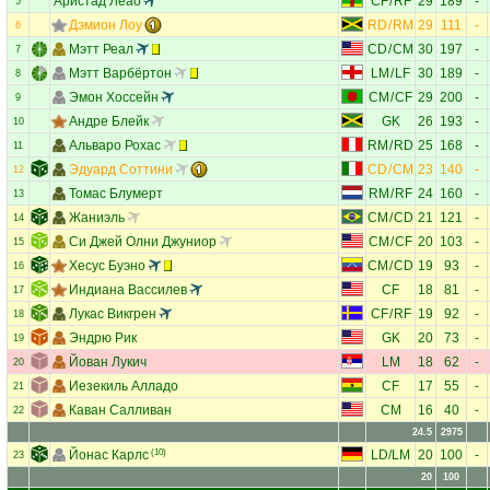
Аристад Леао
CF
/
RF
29
189
-
5
Дэмион Лоу
RD
/
RM
29
111
-
6
Мэтт Реал
CD
/
CM
30
197
-
7
Мэтт Варбёртон
LM
/
LF
30
189
-
8
Эмон Хоссейн
CM
/
CF
29
200
-
9
Андре Блейк
GK
26
193
-
10
Альваро Рохас
RM
/
RD
25
168
-
11
Эдуард Соттини
CD
/
CM
23
140
-
12
Томас Блумерт
RM
/
RF
24
160
-
13
Жаниэль
CM
/
CD
21
121
-
14
Си Джей Олни Джуниор
CM
/
CF
20
103
-
15
Хесус Буэно
CM
/
CD
19
93
-
16
Индиана Вассилев
CF
18
81
-
17
Лукас Викгрен
CF
/
RF
19
92
-
18
Эндрю Рик
GK
20
73
-
19
Йован Лукич
LM
18
62
-
20
Иезекиль Алладо
CF
17
55
-
21
Каван Салливан
CM
16
40
-
22
24.5
2975
Йонас Карлс
(10)
LD
/
LM
20
100
-
23
20
100