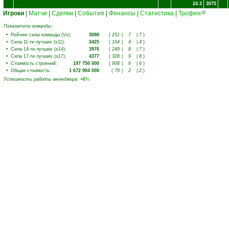
24.3
3075
Игроки
|
Матчи
|
Сделки
|
События
|
Финансы
|
Статистика
|
Трофеи
32
Показатели команды:
•
Рейтинг силы команды (Vs)
:
3088
(
251
|
7
|
7
)
•
Сила 11-ти лучших (s11)
:
3425
(
164
|
4
|
4
)
•
Сила 14-ти лучших (s14)
:
3976
(
249
|
8
|
7
)
•
Сила 17-ти лучших (s17)
:
4377
(
328
|
9
|
8
)
•
Стоимость строений
:
197 750 000
(
908
|
6
|
6
)
•
Общая стоимость
:
1 672 904 000
(
79
|
2
|
2
)
Успешность работы менеджера
:
+6
%