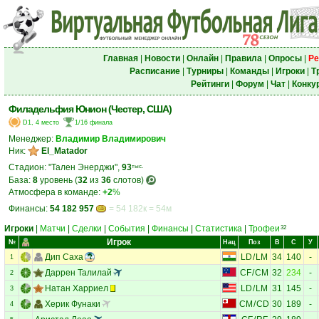
Главная
|
Новости
|
Онлайн
|
Правила
|
Опросы
|
Ре
Расписание
|
Турниры
|
Команды
|
Игроки
|
Т
Рейтинги
|
Форум
|
Чат
|
Конку
Филадельфия Юнион (Честер, США)
D1, 4 место
1/16 финала
Менеджер:
Владимир Владимирович
Ник:
El_Matador
Стадион: "Тален Энерджи",
93
тыс.
База:
8
уровень (
32
из
36
слотов)
Атмосфера в команде:
+2
%
Финансы:
54 182 957
= 54 182к = 54м
Игроки
|
Матчи
|
Сделки
|
События
|
Финансы
|
Статистика
|
Трофеи
32
Игрок
№
Нац
Поз
В
С
У
Дип Саха
LD
/
LM
34
140
-
1
Даррен Талилай
CF
/
CM
32
234
-
2
Натан Харриел
LD
/
LM
31
145
-
3
Херик Фунаки
CM
/
CD
30
189
-
4