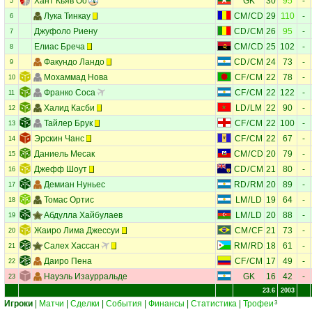
Хант Кьяв Оо
GK
30
95
-
5
Лука Тинкау
CM
/
CD
29
110
-
6
Джуфоло Риену
CD
/
CM
26
95
-
7
Елиас Бреча
CM
/
CD
25
102
-
8
Факундо Ландо
CD
/
CM
24
73
-
9
Мохаммад Нова
CF
/
CM
22
78
-
10
Франко Соса
CF
/
CM
22
122
-
11
Халид Касби
LD
/
LM
22
90
-
12
Тайлер Брук
CF
/
CM
22
100
-
13
Эрскин Чанс
CF
/
CM
22
67
-
14
Даниель Месак
CM
/
CD
20
79
-
15
Джефф Шоут
CD
/
CM
21
80
-
16
Демиан Нуньес
RD
/
RM
20
89
-
17
Томас Ортис
LM
/
LD
19
64
-
18
Абдулла Хайбулаев
LM
/
LD
20
88
-
19
Жаиро Лима Джессуи
CM
/
CF
21
73
-
20
Салех Хассан
RM
/
RD
18
61
-
21
Даиро Пена
CF
/
CM
17
49
-
22
Науэль Изаурральде
GK
16
42
-
23
23.6
2003
Игроки
|
Матчи
|
Сделки
|
События
|
Финансы
|
Статистика
|
Трофеи
3