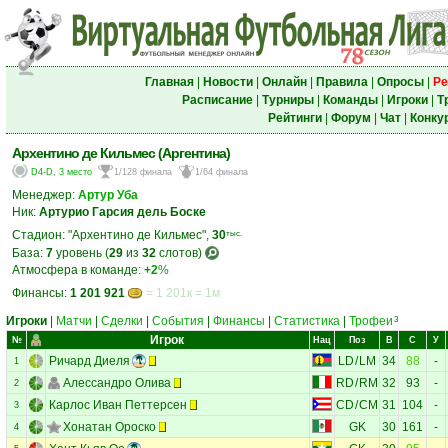
Главная
|
Новости
|
Онлайн
|
Правила
|
Опросы
|
Ре
Расписание
|
Турниры
|
Команды
|
Игроки
|
Т
Рейтинги
|
Форум
|
Чат
|
Конку
Архентино де Кильмес (Аргентина)
D4-D, 3 место
1/128 финала
1/64 финала
Менеджер:
Артур Уба
Ник:
Артурио Гарсия дель Боске
Стадион: "Архентино де Кильмес",
30
тыс.
База:
7
уровень (
29
из
32
слотов)
Атмосфера в команде:
+2
%
Финансы:
1 201 921
= 1 201к = 1м
Игроки
|
Матчи
|
Сделки
|
События
|
Финансы
|
Статистика
|
Трофеи
3
Игрок
№
Нац
Поз
В
С
У
Ричард Диеля
LD
/
LM
34
88
-
1
Алессандро Олива
RD
/
RM
32
93
-
2
Карлос Иван Петтерсен
CD
/
CM
31
104
-
3
Хонатан Ороско
GK
30
161
-
4