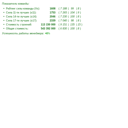
Показатели команды:
•
Рейтинг силы команды (Vs)
:
1608
(
7 188
|
99
|
8
)
•
Сила 11-ти лучших (s11)
:
1753
(
7 265
|
104
|
9
)
•
Сила 14-ти лучших (s14)
:
2046
(
7 230
|
100
|
8
)
•
Сила 17-ти лучших (s17)
:
2339
(
7 040
|
98
|
8
)
•
Стоимость строений
:
113 150 000
(
9 151
|
135
|
15
)
•
Общая стоимость
:
543 392 000
(
6 830
|
100
|
8
)
Успешность работы менеджера
:
+6
%