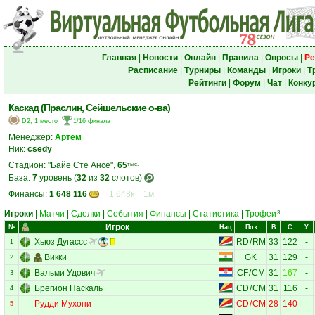
Главная
|
Новости
|
Онлайн
|
Правила
|
Опросы
|
Ре
Расписание
|
Турниры
|
Команды
|
Игроки
|
Т
Рейтинги
|
Форум
|
Чат
|
Конку
Каскад (Праслин, Сейшельские о-ва)
D2, 1 место
1/16 финала
Менеджер:
Артём
Ник:
csedy
Стадион: "Байе Сте Ансе",
65
тыс.
База:
7
уровень (
32
из
32
слотов)
Финансы:
1 648 116
= 1 648к = 1м
Игроки
|
Матчи
|
Сделки
|
События
|
Финансы
|
Статистика
|
Трофеи
3
Игрок
№
Нац
Поз
В
С
У
Хьюз Дугассс
RD
/
RM
33
122
-
1
Викки
GK
31
129
-
2
Вальми Удович
CF
/
CM
31
167
-
3
Брегион Паскаль
CD
/
CM
31
116
-
4
Рудди Мухони
CD
/
CM
28
140
--
5