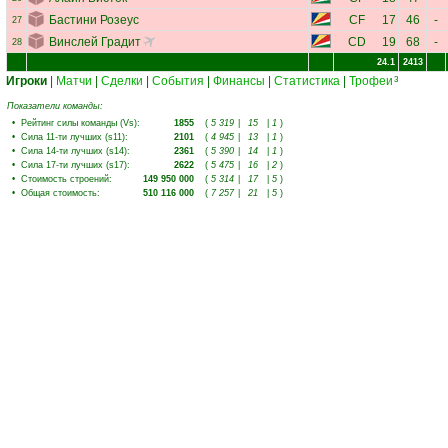
Бастини Розеус
CF
17
46
-
27
Винслей Градит
CD
19
68
-
28
24.1
2413
Игроки
|
Матчи
|
Сделки
|
События
|
Финансы
|
Статистика
|
Трофеи
3
Показатели команды:
•
Рейтинг силы команды (Vs)
:
1855
(
5 319
|
15
|
1
)
•
Сила 11-ти лучших (s11)
:
2101
(
4 945
|
13
|
1
)
•
Сила 14-ти лучших (s14)
:
2361
(
5 390
|
14
|
1
)
•
Сила 17-ти лучших (s17)
:
2622
(
5 475
|
16
|
2
)
•
Стоимость строений
:
149 950 000
(
5 314
|
17
|
5
)
•
Общая стоимость
:
510 116 000
(
7 257
|
21
|
5
)