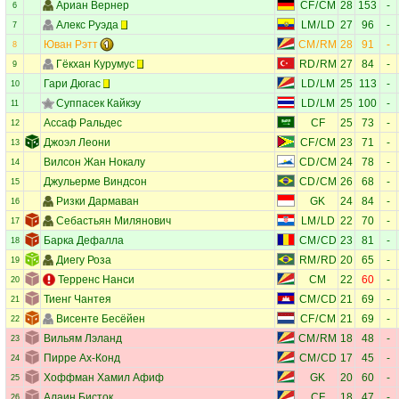
Ариан Вернер
CF
/
CM
28
153
-
6
Алекс Руэда
LM
/
LD
27
96
-
7
Юван Рэтт
CM
/
RM
28
91
-
8
Гёкхан Курумус
RD
/
RM
27
84
-
9
Гари Дюгас
LD
/
LM
25
113
-
10
Суппасек Кайкэу
LD
/
LM
25
100
-
11
Ассаф Ральдес
CF
25
73
-
12
Джоэл Леони
CF
/
CM
23
71
-
13
Вилсон Жан Нокалу
CD
/
CM
24
78
-
14
Джульерме Виндсон
CD
/
CM
26
68
-
15
Ризки Дармаван
GK
24
84
-
16
Себастьян Милянович
LM
/
LD
22
70
-
17
Барка Дефалла
CM
/
CD
23
81
-
18
Диегу Роза
RM
/
RD
20
65
-
19
Терренс Нанси
CM
22
60
-
20
Тиенг Чантея
CM
/
CD
21
69
-
21
Висенте Бесёйен
CF
/
CM
21
69
-
22
Вильям Лэланд
CM
/
RM
18
48
-
23
Пирре Ах-Конд
CM
/
CD
17
45
-
24
Хоффман Хамил Афиф
GK
20
60
-
25
Алаин Бисток
CF
18
47
-
26