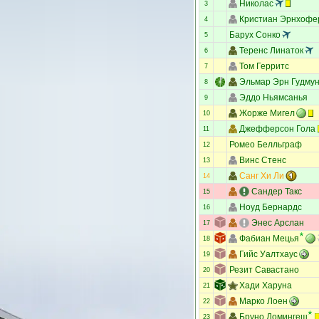
Николас
3
Кристиан Эрнхофе
4
Барух Сонко
5
Теренс Линаток
6
Том Герритс
7
Эльмар Эрн Гудму
8
Эддо Ньямсанья
9
Жорже Мигел
10
Джефферсон Гола
11
Ромео Белльграф
12
Винс Стенс
13
Санг Хи Ли
14
Сандер Такс
15
Ноуд Бернардс
16
Энес Арслан
17
Фабиан Мецья
18
Гийс Уалтхаус
19
Резит Савастано
20
Хади Харуна
21
Марко Лоен
22
Бруно Домингеш
23