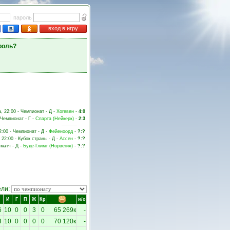
пароль
вход в игру
роль?
а, 22:00 - Чемпионат - Д -
Хогевен
-
4:0
 Чемпионат - Г -
Спарта (Нейкерк)
-
2:3
2:00 - Чемпионат - Д -
Фейеноорд
-
?:?
 22:00 - Кубок страны - Д -
Ассен
-
?:?
 матч - Д -
Будё-Глимт (Норвегия)
-
?:?
ели:
И
Г
П
Ж
Кр
и/о
6
10
0
0
3
0
65 269к
-
3
10
0
0
0
0
70 120к
-