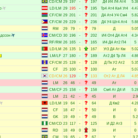
CD
/
CM
29
197
-
197
Д4
И4
Л4
Ат4
5.3
р
LD
/
LM
29
195
-
195
Тр4
Ат4
Ка4
Уг4
4.4
CF
/
CM
29
201
-
201
Д4
Ат4
У4
См4
5.8
CF
/
CM
29
229
-
236
Д4
У4
Шт4
Ат4
5.8
RM
29
79
-
79
Д
5.0
ндссон
CM
/
CD
30
196
-
202
И4
От4
Д4
Ат4
4.3
RF
/
RM
26
165
-
165
И4
Д4
Ат2
П4
5
LD
/
LM
26
135
1
167
Уг3
Д4
Ат
Км
5.0
LM
/
LF
27
180
-
189
Ат2
Д4
Тр
Л4
4.8
CF
/
CM
25
128
-
128
Д
Пк
У2
Ат2
5.3
CF
25
100
-
100
Ат
5.0
CD
/
CM
26
129
-
133
От2
Ат
Д
Л4
4.8
LM
26
46
-
49
Ат
0
CM
/
CF
25
158
-
158
См4
Ат
Д4
И
5.2
LM
21
42
-
45
И
2.9
LD
/
LM
19
64
-
64
Д
Км2
4.2
CF
18
47
-
50
И
0
GK
19
49
-
49
В
5.2
CM
/
CD
23
117
-
125
И
Д2
Ат3
5
RD
18
49
0
39
И
0
CM
19
65
-
67
У
3.7