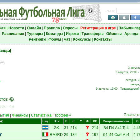
логин
ная
|
Новости
|
Онлайн
|
Правила
|
Опросы
|
Регистрация в игре
|
Забыли па
Расписание
|
Турниры
|
Команды
|
Игроки
|
Трансферы
|
Обмены
|
Аренда
Рейтинги
|
Форум
|
Чат
|
Конкурсы
|
Контакты
анды)
унд
3 август
5 августа, 22:00 -
сегодня, 2
р
завтра,
9 августа, 15:00 - Товарищеский
отов)
96к = 4м
Показат
ытия
|
Финансы
|
Статистика
|
Трофеи
13
ок
Нац
Поз
В
С
У
Ф
РС
Спецвозможности
О
GK
31
214
-
214
В4
П4
Ат4
Тр4
4.4
RM
/
RD
29
184
-
197
Д4
И4
См4
Ат4
4.7