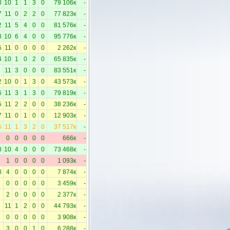
8
10
1
1
3
0
79 106к
-
7
11
0
2
2
0
77 823к
-
2
11
5
4
0
0
81 576к
-
8
10
6
4
0
0
95 776к
-
5
11
0
0
0
0
2 262к
-
4
10
1
0
2
0
65 835к
-
11
3
0
0
0
83 551к
-
2
10
0
1
3
0
43 573к
-
6
11
3
1
3
0
79 819к
-
5
11
2
2
0
0
38 236к
-
7
11
0
1
0
0
12 903к
-
5
11
1
3
2
0
37 517к
-
0
0
0
0
0
666к
-
8
10
4
0
0
0
73 468к
-
1
0
0
0
0
1 093к
-
8
4
0
0
0
0
7 874к
-
0
0
0
0
0
3 459к
-
2
0
0
0
0
2 377к
-
11
1
2
0
0
44 793к
-
0
0
0
0
0
3 908к
-
3
0
0
1
0
6 288к
-