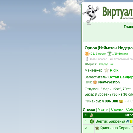
Глав
Орион (Неймеген, Нидерл
D1, 6 место
1/16 финала
Лига Европы
:
3-ий отборочный ра
Сборная:
Эквадор, нац.
Менеджер:
Ridik
Заместитель:
Остап Бенде
Ник:
New-Weston
Стадион: "Маринбос",
79
тыс.
База:
8
уровень (
36
из
36
сл
Финансы:
4 096 388
= 4 0
Игроки
|
Матчи
|
Сделки
|
Соб
Игр
№
Вертис Барренья
1
Кристиано Бираги
2