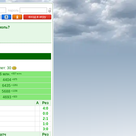
пароль
вход в игру
роль?
лет: 30
6 млн.
+837 млн.
4404
+875
6435
+1261
5688
+1156
4693
+923
А
Рез
4:0
0:0
2:1
1:0
3:0
атч
Рез