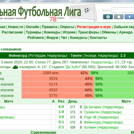
логин
ная
|
Новости
|
Онлайн
|
Правила
|
Опросы
|
Регистрация в игре
|
Забыли па
Расписание
|
Турниры
|
Команды
|
Игроки
|
Трансферы
|
Обмены
|
Аренда
Рейтинги
|
Форум
|
Чат
|
Конкурсы
|
Контакты
 соперников
Фейеноорд
(Роттердам, Нидерланды)
Твенте
(Энсхеде, Нидерланды)
-
1:3
3 июня 2026, 22:00. Сезон 77. День 267. Чемпионат:
Нидерланды, D1
, 23 тур.
погоды:
пасмурно, 6-
14°
. Стадион "
Де Куйп
" (96 000). Зрителей: 96 000. Би
д
2089 млн.
42%
58%
292
нд
3529
44%
56%
 игроков
5174
45%
55%
 игроков
4532
44%
56%
 игроков
3770
45%
55%
Матч
А
Рез
День
Матч
ды)
317
В
Де Батавен (Нидерланды)
6:0
315
Н
Гронинген (Нидерланды)
1:0
дерланды)
313
В
Рода '46 (Нидерланды)
3:0
310
В
Фейеноорд (Нидерланды)
0:1
308
В
Хогевен (Нидерланды)
2:1
Соревнование
М