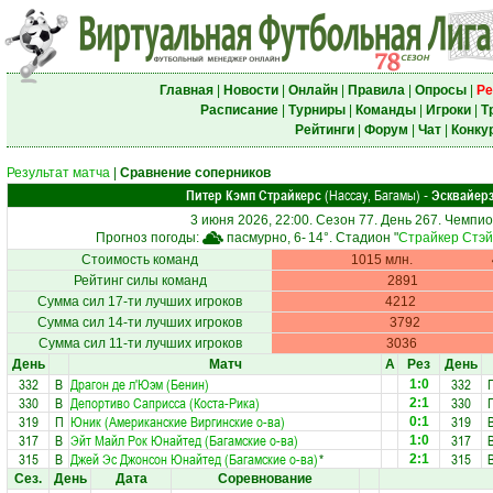
Главная
|
Новости
|
Онлайн
|
Правила
|
Опросы
|
Ре
Расписание
|
Турниры
|
Команды
|
Игроки
|
Т
Рейтинги
|
Форум
|
Чат
|
Конку
Результат матча
|
Сравнение соперников
Питер Кэмп Страйкерс
(Нассау, Багамы)
Эсквайерз
-
3 июня 2026, 22:00. Сезон 77. День 267. Чемпи
Прогноз погоды:
пасмурно, 6-
14°
. Стадион "
Страйкер Стэ
Стоимость команд
1015 млн.
Рейтинг силы команд
2891
Сумма сил 17-ти лучших игроков
4212
Сумма сил 14-ти лучших игроков
3792
Сумма сил 11-ти лучших игроков
3036
День
Матч
А
Рез
День
332
В
Драгон де л'Юэм (Бенин)
332
1:0
330
В
Депортиво Саприсса (Коста-Рика)
330
2:1
319
П
Юник (Американские Виргинские о-ва)
319
0:1
317
В
Эйт Майл Рок Юнайтед (Багамские о-ва)
317
1:0
315
В
Джей Эс Джонсон Юнайтед (Багамские о-ва)
*
315
2:1
Сез.
День
Дата
Соревнование