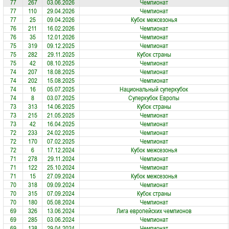
77
267
03.06.2026
Чемпионат
77
110
29.04.2026
Чемпионат
77
25
09.04.2026
Кубок межсезонья
76
211
16.02.2026
Чемпионат
76
35
12.01.2026
Чемпионат
75
319
09.12.2025
Чемпионат
75
282
29.11.2025
Кубок страны
75
42
08.10.2025
Чемпионат
74
207
18.08.2025
Чемпионат
74
202
15.08.2025
Чемпионат
74
16
05.07.2025
Национальный суперкубок
74
8
03.07.2025
Суперкубок Европы
73
313
14.06.2025
Кубок страны
73
215
21.05.2025
Чемпионат
73
42
16.04.2025
Чемпионат
72
233
24.02.2025
Чемпионат
72
170
07.02.2025
Чемпионат
72
6
17.12.2024
Кубок межсезонья
71
278
29.11.2024
Чемпионат
71
122
25.10.2024
Чемпионат
71
15
27.09.2024
Кубок межсезонья
70
318
09.09.2024
Чемпионат
70
315
07.09.2024
Кубок страны
70
180
05.08.2024
Чемпионат
69
326
13.06.2024
Лига европейских чемпионов
69
285
03.06.2024
Чемпионат
69
138
29.04.2024
Чемпионат