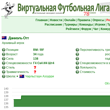
Главная
|
Новости
|
Онлайн
|
Правила
|
Опросы
|
Ре
Расписание
|
Турниры
|
Команды
|
Игроки
|
Т
Рейтинги
|
Форум
|
Чат
|
Конку
Даниэль Отт
Архивный игрок
Позиции
RM
/
RF
Перспективность
тре
Возраст
34
года
рос
Сила
138
па
Спецвозможности
Г4
Ск4
И4
Шт4
Спецвозможности в э
Стиль
Лояльность
Травматичность
Стоимость
Школа:
Чарльстаун Аззурри
Об 
140
139
138
137
136
135