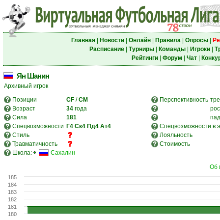
Главная
|
Новости
|
Онлайн
|
Правила
|
Опросы
|
Ре
Расписание
|
Турниры
|
Команды
|
Игроки
|
Т
Рейтинги
|
Форум
|
Чат
|
Конку
Ян Шанин
Архивный игрок
Позиции
CF
/
CM
Перспективность
тре
Возраст
34
года
рос
Сила
181
па
Спецвозможности
Г4
Ск4
Пд4
Ат4
Спецвозможности в э
Стиль
Лояльность
Травматичность
Стоимость
Школа:
Сахалин
Об 
185
184
183
182
181
180