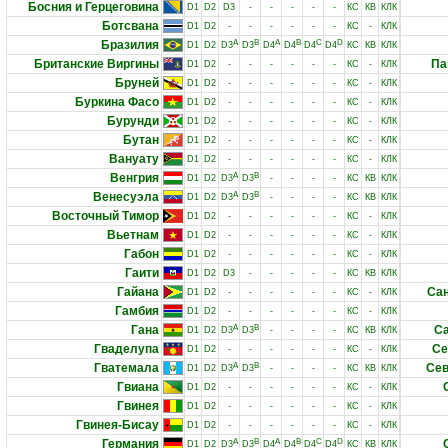
Босния и Герцеговина
D1
D2
D3
-
-
-
-
-
КС
КВ
КЛК
Ботсвана
D1
D2
-
-
-
-
-
-
КС
-
КЛК
Бразилия
A
B
A
B
C
D
D1
D2
D3
D3
D4
D4
D4
D4
КС
КВ
КЛК
Британские Виргины
Па
D1
D2
-
-
-
-
-
-
КС
-
КЛК
Бруней
D1
D2
-
-
-
-
-
-
КС
-
КЛК
Буркина Фасо
D1
D2
-
-
-
-
-
-
КС
-
КЛК
Бурунди
D1
D2
-
-
-
-
-
-
КС
-
КЛК
Бутан
D1
D2
-
-
-
-
-
-
КС
-
КЛК
Вануату
D1
D2
-
-
-
-
-
-
КС
-
КЛК
Венгрия
A
B
D1
D2
D3
D3
-
-
-
-
КС
КВ
КЛК
Венесуэла
A
B
D1
D2
D3
D3
-
-
-
-
КС
КВ
КЛК
Восточный Тимор
D1
D2
-
-
-
-
-
-
КС
-
КЛК
Вьетнам
D1
D2
-
-
-
-
-
-
КС
-
КЛК
Габон
D1
D2
-
-
-
-
-
-
КС
-
КЛК
Гаити
D1
D2
D3
-
-
-
-
-
КС
КВ
КЛК
Гайана
Сан
D1
D2
-
-
-
-
-
-
КС
-
КЛК
Гамбия
D1
D2
-
-
-
-
-
-
КС
-
КЛК
Гана
A
B
Са
D1
D2
D3
D3
-
-
-
-
КС
КВ
КЛК
Гваделупа
Се
D1
D2
-
-
-
-
-
-
КС
-
КЛК
Гватемала
A
B
Сев
D1
D2
D3
D3
-
-
-
-
КС
КВ
КЛК
Гвиана
D1
D2
-
-
-
-
-
-
КС
-
КЛК
Гвинея
D1
D2
-
-
-
-
-
-
КС
-
КЛК
Гвинея-Бисау
D1
D2
-
-
-
-
-
-
КС
-
КЛК
Германия
A
B
A
B
C
D
D1
D2
D3
D3
D4
D4
D4
D4
КС
КВ
КЛК