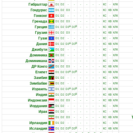
Гибралтар
D1
D2
-
-
-
-
-
-
КС
-
КЛК
Гондурас
D1
D2
D3
-
-
-
-
-
КС
КВ
КЛК
Гонконг
D1
D2
-
-
-
-
-
-
КС
-
КЛК
Гренада
D1
D2
D3
-
-
-
-
-
КС
КВ
КЛК
Греция
A
B
D1
D2
D3
D3
-
-
-
-
КС
КВ
КЛК
Грузия
D1
D2
D3
-
-
-
-
-
КС
КВ
КЛК
Гуам
D1
D2
-
-
-
-
-
-
КС
-
КЛК
Дания
A
B
D1
D2
D3
D3
-
-
-
-
КС
КВ
КЛК
Джибути
D1
D2
-
-
-
-
-
-
КС
-
КЛК
Доминика
D1
D2
-
-
-
-
-
-
КС
-
КЛК
Доминикана
D1
D2
-
-
-
-
-
-
КС
-
КЛК
ДР Конго
D1
D2
D3
-
-
-
-
-
КС
КВ
КЛК
Египет
A
B
D1
D2
D3
D3
-
-
-
-
КС
КВ
КЛК
Замбия
D1
D2
-
-
-
-
-
-
КС
-
КЛК
Зимбабве
D1
D2
-
-
-
-
-
-
КС
-
КЛК
Израиль
A
B
D1
D2
D3
D3
-
-
-
-
КС
КВ
КЛК
Индия
A
B
D1
D2
D3
D3
-
-
-
-
КС
КВ
КЛК
Индонезия
D1
D2
D3
-
-
-
-
-
КС
КВ
КЛК
Иордания
D1
D2
-
-
-
-
-
-
КС
-
КЛК
Ирак
D1
D2
-
-
-
-
-
-
КС
-
КЛК
D1
D2
D3
-
-
-
-
-
КС
КВ
КЛК
Ирландия
D1
D2
-
-
-
-
-
-
КС
-
КЛК
Исландия
A
B
D1
D2
D3
D3
-
-
-
-
КС
КВ
КЛК