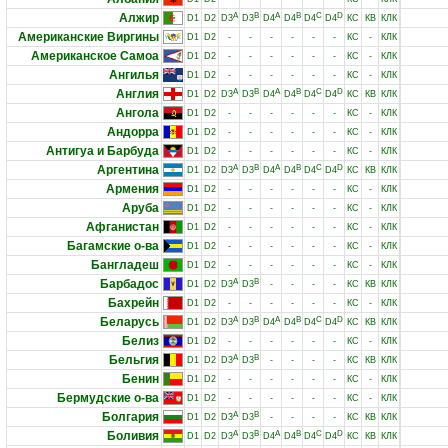
Алжир
A
B
A
B
C
D
D1
D2
D3
D3
D4
D4
D4
D4
КС
КВ
КЛК
Американские Виргины
D1
D2
-
-
-
-
-
-
КС
-
КЛК
Американское Самоа
D1
D2
-
-
-
-
-
-
КС
-
КЛК
Ангилья
D1
D2
-
-
-
-
-
-
КС
-
КЛК
Англия
A
B
A
B
C
D
D1
D2
D3
D3
D4
D4
D4
D4
КС
КВ
КЛК
Ангола
D1
D2
-
-
-
-
-
-
КС
-
КЛК
Андорра
D1
D2
-
-
-
-
-
-
КС
-
КЛК
Антигуа и Барбуда
D1
D2
-
-
-
-
-
-
КС
-
КЛК
Аргентина
A
B
A
B
C
D
D1
D2
D3
D3
D4
D4
D4
D4
КС
КВ
КЛК
Армения
D1
D2
-
-
-
-
-
-
КС
-
КЛК
Аруба
D1
D2
-
-
-
-
-
-
КС
-
КЛК
Афганистан
D1
D2
-
-
-
-
-
-
КС
-
КЛК
Багамские о-ва
D1
D2
-
-
-
-
-
-
КС
-
КЛК
Бангладеш
D1
D2
-
-
-
-
-
-
КС
-
КЛК
Барбадос
A
B
D1
D2
D3
D3
-
-
-
-
КС
КВ
КЛК
Бахрейн
D1
D2
-
-
-
-
-
-
КС
-
КЛК
Беларусь
A
B
A
B
C
D
D1
D2
D3
D3
D4
D4
D4
D4
КС
КВ
КЛК
Белиз
D1
D2
-
-
-
-
-
-
КС
-
КЛК
Бельгия
A
B
D1
D2
D3
D3
-
-
-
-
КС
КВ
КЛК
Бенин
D1
D2
-
-
-
-
-
-
КС
-
КЛК
Бермудские о-ва
D1
D2
-
-
-
-
-
-
КС
-
КЛК
Болгария
A
B
D1
D2
D3
D3
-
-
-
-
КС
КВ
КЛК
Боливия
A
B
A
B
C
D
D1
D2
D3
D3
D4
D4
D4
D4
КС
КВ
КЛК