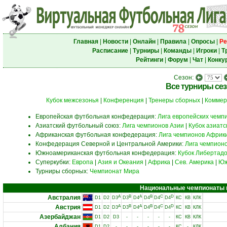
Главная
|
Новости
|
Онлайн
|
Правила
|
Опросы
|
Ре
Расписание
|
Турниры
|
Команды
|
Игроки
|
Т
Рейтинги
|
Форум
|
Чат
|
Конку
Сезон:
Все турниры се
Кубок межсезонья
|
Конференция
|
Тренеры сборных
|
Коммер
Европейская футбольная конфедерация:
Лига европейских чемп
Азиатский футбольный союз:
Лига чемпионов Азии
|
Кубок азиат
Африканская футбольная конфедерация:
Лига чемпионов Африк
Конфедерация Северной и Центральной Америки:
Лига чемпион
Южноамериканская футбольная конфедерация:
Кубок Либертад
Суперкубки:
Европа
|
Азия и Океания
|
Африка
|
Сев. Америка
|
Юж
Турниры сборных:
Чемпионат Мира
Национальные чемпионаты и 
Австралия
A
B
A
B
C
D
D1
D2
D3
D3
D4
D4
D4
D4
КС
КВ
КЛК
Австрия
A
B
A
B
C
D
D1
D2
D3
D3
D4
D4
D4
D4
КС
КВ
КЛК
Азербайджан
D1
D2
D3
-
-
-
-
-
КС
КВ
КЛК
Албания
D1
D2
-
-
-
-
-
-
КС
-
КЛК