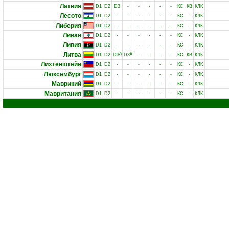
Латвия
D1
D2
D3
-
-
-
-
-
КС
КВ
КЛК
Лесото
D1
D2
-
-
-
-
-
-
КС
-
КЛК
Либерия
D1
D2
-
-
-
-
-
-
КС
-
КЛК
Ливан
D1
D2
-
-
-
-
-
-
КС
-
КЛК
Ливия
D1
D2
-
-
-
-
-
-
КС
-
КЛК
Литва
A
B
D1
D2
D3
D3
-
-
-
-
КС
КВ
КЛК
Лихтенштейн
D1
D2
-
-
-
-
-
-
КС
-
КЛК
Люксембург
D1
D2
-
-
-
-
-
-
КС
-
КЛК
Маврикий
D1
D2
-
-
-
-
-
-
КС
-
КЛК
Мавритания
D1
D2
-
-
-
-
-
-
КС
-
КЛК