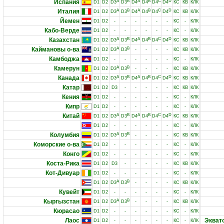
Испания
A
B
A
B
C
D
D1
D2
D3
D3
D4
D4
D4
D4
КС
КВ
КЛК
Италия
A
B
A
B
C
D
D1
D2
D3
D3
D4
D4
D4
D4
КС
КВ
КЛК
Йемен
D1
D2
-
-
-
-
-
-
КС
-
КЛК
Кабо-Верде
D1
D2
-
-
-
-
-
-
КС
-
КЛК
Казахстан
A
B
A
B
C
D
D1
D2
D3
D3
D4
D4
D4
D4
КС
КВ
КЛК
Каймановы о-ва
A
B
D1
D2
D3
D3
-
-
-
-
КС
КВ
КЛК
Камбоджа
D1
D2
-
-
-
-
-
-
КС
-
КЛК
Камерун
A
B
D1
D2
D3
D3
-
-
-
-
КС
КВ
КЛК
Канада
A
B
A
B
C
D
D1
D2
D3
D3
D4
D4
D4
D4
КС
КВ
КЛК
Катар
D1
D2
D3
-
-
-
-
-
КС
КВ
КЛК
Кения
D1
D2
-
-
-
-
-
-
КС
-
КЛК
Кипр
D1
D2
-
-
-
-
-
-
КС
-
КЛК
Китай
A
B
A
B
C
D
D1
D2
D3
D3
D4
D4
D4
D4
КС
КВ
КЛК
D1
D2
-
-
-
-
-
-
КС
-
КЛК
Колумбия
A
B
D1
D2
D3
D3
-
-
-
-
КС
КВ
КЛК
Коморские о-ва
D1
D2
-
-
-
-
-
-
КС
-
КЛК
Конго
D1
D2
-
-
-
-
-
-
КС
-
КЛК
Коста-Рика
D1
D2
D3
-
-
-
-
-
КС
КВ
КЛК
Кот-Дивуар
D1
D2
-
-
-
-
-
-
КС
-
КЛК
A
B
D1
D2
D3
D3
-
-
-
-
КС
КВ
КЛК
Кувейт
D1
D2
-
-
-
-
-
-
КС
-
КЛК
Кыргызстан
A
B
D1
D2
D3
D3
-
-
-
-
КС
КВ
КЛК
Кюрасао
D1
D2
-
-
-
-
-
-
КС
-
КЛК
Лаос
Экват
D1
D2
-
-
-
-
-
-
КС
-
КЛК