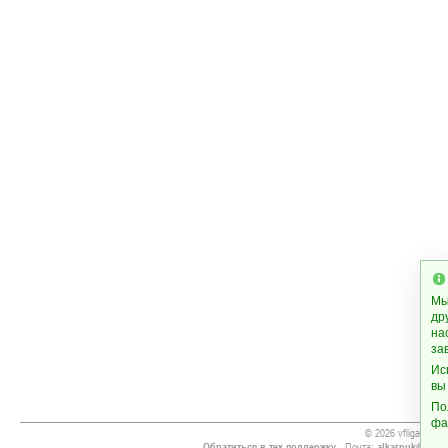
Мы
др
на
за
Ис
вы
По
фа
© 2026 vfliga.org
Обратиться в тех.поддержку
- Почта:
alkarpuk@gmai