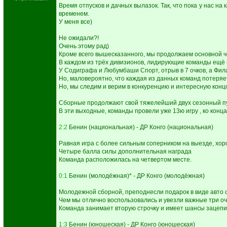
Время отпусков и дачных вылазок. Так, что пока у нас н
временем.
У меня все)
Не ожидали?!
Очень этому рад)
Кроме всего вышесказанного, мы продолжаем основной че
В каждом из трёх дивизионов, лидирующие команды ещё 
У Содиграфа и Любумбаши Спорт, отрыв в 7 очков, а Филас
Но, маловероятно, что каждая из данных команд потеряе
Но, мы следим и верим в конкуренцию и интересную концо
Сборные продолжают свой тяжелейший двух сезонный пу
В эти выходные, команды провели уже 13ю игру , ко конц
2:2
Бенин (национальная) - ДР Конго (национальная)
Равная игра с более сильным соперником на выезде, хор
Четыре балла силы дополнительная награда
Команда расположилась на четвертом месте.
0:1
Бенин (молодёжная)* - ДР Конго (молодёжная)
Молодежной сборной, преподнесли подарок в виде авто с
Чем мы отлично воспользовались и увезли важные три оч
Команда занимает вторую строчку и имеет шансы зацепи
1:3
Бенин (юношеская) - ДР Конго (юношеская)