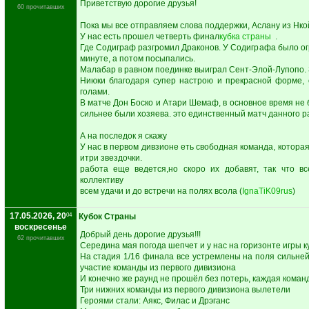
Приветствую дорогие друзья!
60 прочитавших
Пока мы все отправляем слова поддержки, Аслану из Нк
У нас есть прошел четверть финал
кубка страны
.
Где Содиграф разгромил Драконов. У Содиграфа было ог
минуте, а потом посыпались.
Малабар в равном поединке выиграл Сент-Элой-Лупопо. 
Ниюки благодаря супер настрою и прекрасной форме,
голами.
В матче Дон Боско и Атари Шемаф, в основное время не б
сильнее были хозяева. это единственный матч данного р
А на последок я скажу
У нас в первом дивзионе еть свободная команда, которая 
итри звездочки.
работа еще ведется,но скоро их добавят, так что в
коллективу
всем удачи и до встречи на полях всола (
IgnaTiK09rus
)
17.05.2026, 20
04
Кубок Страны
воскресенье
Добрый день дорогие друзья!!!
62 прочитавших
Середина мая погода шепчет и у нас на горизонте игры к
На стадия 1/16 финала все устремлены на поля сильней
участие команды из первого дивизиона
И конечно же раунд не прошёл без потерь, каждая коман
Три нижних команды из первого дивизиона вылетели
Героями стали: Аякс, Филас и Дрэганс