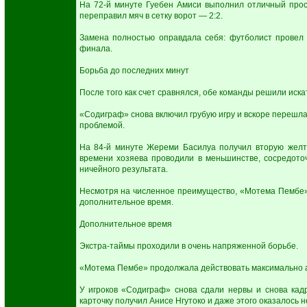
На 72-й минуте Гуебен Амиси выполнил отличный прос
переправил мяч в сетку ворот — 2:2.
Замена полностью оправдала себя: футболист провел 
финала.
Борьба до последних минут
После того как счет сравнялся, обе команды решили иска
«Содиграф» снова включил грубую игру и вскоре перешла
проблемой.
На 84-й минуте Жереми Басилуа получил вторую желт
времени хозяева проводили в меньшинстве, сосредоточ
ничейного результата.
Несмотря на численное преимущество, «Мотема Пембе» 
дополнительное время.
Дополнительное время
Экстра-таймы проходили в очень напряженной борьбе.
«Мотема Пембе» продолжала действовать максимально а
У игроков «Содиграф» снова сдали нервы и снова кад
карточку получил Анисе Нгутоко и даже этого оказалось 