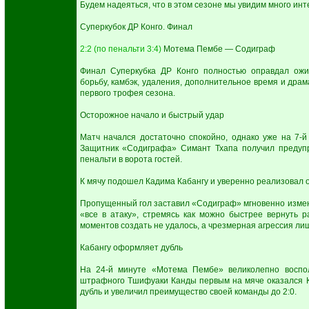
Будем надеяться, что в этом сезоне мы увидим много ин
Суперкубок ДР Конго. Финал
2:2 (по пенальти 3:4)
Мотема Пембе — Содиграф
Финал Суперкубка ДР Конго полностью оправдал ожи
борьбу, камбэк, удаления, дополнительное время и дра
первого трофея сезона.
Осторожное начало и быстрый удар
Матч начался достаточно спокойно, однако уже на 7-й
Защитник «Содиграфа» Симант Тхапа получил предупр
пенальти в ворота гостей.
К мячу подошел Кадима Кабангу и уверенно реализовал 
Пропущенный гол заставил «Содиграф» мгновенно измени
«все в атаку», стремясь как можно быстрее вернуть р
моментов создать не удалось, а чрезмерная агрессия ли
Кабангу оформляет дубль
На 24-й минуте «Мотема Пембе» великолепно воспо
штрафного Тшифуаки Канды первым на мяче оказался К
дубль и увеличил преимущество своей команды до 2:0.