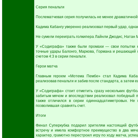
Серия пенальти
Послематчевая серия получилась не менее драматичной, 
Кадима Кабангу уверенно реализовал первый удар, одна
Не сумели переиграть голкипера Лайнли Джодис, Натан 
У «Содиграфа» также были промахи — свои попытки 
точные удары Балонго, Маркова, Гормана и решающий 
счетом 4:3 в серии пенальти.
Герои матча
Главным героем «Мотема Пембе» стал Кадима Каба
реализовав пенальти и забив после стандарта, а затем 
У «Содиграфа» стоит отметить сразу нескольких футбо
забитым мячом и впоследствии реализовал победный пе
также отличился в серии одиннадцатиметровых. Не 
позволившая сравнять счет.
Итоги
Финал Суперкубка подарил зрителям настоящий футб
встречу и имела комфортное преимущество в два мяча
характер, грамотно перестроил игру по ходу матча, усп