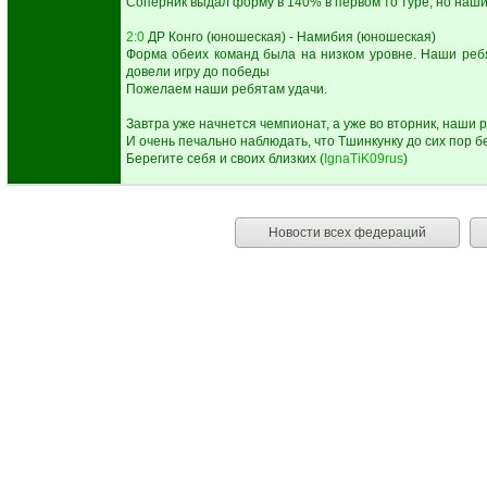
Соперник выдал форму в 140% в первом то туре, но наши 
2:0
ДР Конго (юношеская) - Намибия (юношеская)
Форма обеих команд была на низком уровне. Наши ребя
довели игру до победы
Пожелаем наши ребятам удачи.
Завтра уже начнется чемпионат, а уже во вторник, наши
И очень печально наблюдать, что Тшинкунку до сих пор б
Берегите себя и своих близких (
IgnaTiK09rus
)
Новости всех федераций