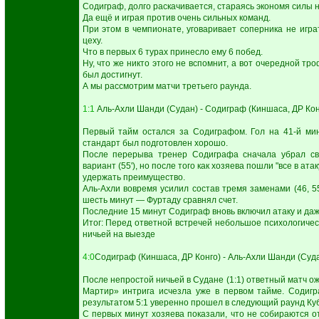
Содиграф, долго раскачивается, стараясь экономя силы н
Да ещё и играя против очень сильных команд.
При этом в чемпионате, уговаривает соперника не игра
цеху.
Что в первых 6 турах принесло ему 6 побед.
Ну, что же никто этого не вспомнит, а вот очередной тро
был достигнут.
А мы рассмотрим матчи третьего раунда.
1:1
Аль-Ахли Шанди (Судан) - Содиграф (Киншаса, ДР Кон
Первый тайм остался за Содиграфом. Гол на 41-й мин
стандарт был подготовлен хорошо.
После перерыва тренер Содиграфа сначала убрал све
вариант (55'), но после того как хозяева пошли "все в ата
удержать преимущество.
Аль-Ахли вовремя усилил состав тремя заменами (46, 55,
шесть минут — Фуртаду сравнял счет.
Последние 15 минут Содиграф вновь включил атаку и даже
Итог: Перед ответной встречей небольшое психологиче
ничьей на выезде
4:0
Содиграф (Киншаса, ДР Конго) - Аль-Ахли Шанди (Суд
После непростой ничьей в Судане (1:1) ответный матч 
Мартир» интрига исчезла уже в первом тайме. Содиг
результатом 5:1 уверенно прошел в следующий раунд Ку
С первых минут хозяева показали, что не собираются 