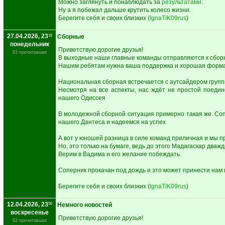
Можно заглянуть и понаблюдать за
результатами
.
Ну а я побежал дальше крутить колесо жизни.
Берегите себя и своих близких (
IgnaTiK09rus
)
27.04.2026, 23
16
Сборные
понедельник
Приветствую дорогие друзья!
63 прочитавших
В выходные наши главные команды отправляются к сбор
Нашим ребятам нужна ваша поддержка и хорошая форма 
Национальная сборная встречается с аутсайдером групп
Несмотря на все аспекты, нас ждёт не простой поеди
нашего Одиссея
В молодежной сборной ситуация примерно такая же. Соп
нашего Дантеса и надеемся на успех
А вот у юношей разница в силе команд приличная и мы п
Но, это только на бумаге, ведь до этого Мадагаскар дваж
Верим в Вадима и его желание побеждать.
Соперник прокачан под дождь и это может принести нам
Берегите себя и своих близких (
IgnaTiK09rus
)
12.04.2026, 23
50
Немного новостей
воскресенье
Приветствую дорогие друзья!
62 прочитавших