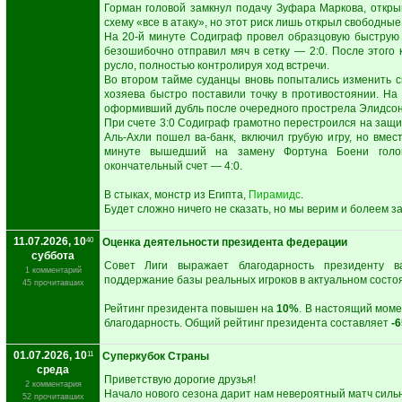
Горман головой замкнул подачу Зуфара Маркова, открыв
схему «все в атаку», но этот риск лишь открыл свободные
На 20-й минуте Содиграф провел образцовую быструю 
безошибочно отправил мяч в сетку — 2:0. После этого
русло, полностью контролируя ход встречи.
Во втором тайме суданцы вновь попытались изменить с
хозяева быстро поставили точку в противостоянии. На
оформивший дубль после очередного прострела Элидсон
При счете 3:0 Содиграф грамотно перестроился на защи
Аль-Ахли пошел ва-банк, включил грубую игру, но вме
минуте вышедший на замену Фортуна Боени голо
окончательный счет — 4:0.
В стыках, монстр из Египта,
Пирамидс
.
Будет сложно ничего не сказать, но мы верим и болеем за
11.07.2026, 10
40
Оценка деятельности президента федерации
суббота
Совет Лиги выражает благодарность президенту
1 комментарий
поддержание базы реальных игроков в актуальном состо
45 прочитавших
Рейтинг президента повышен на
10%
. В настоящий мом
благодарность. Общий рейтинг президента составляет
-
01.07.2026, 10
11
Суперкубок Страны
среда
Приветствую дорогие друзья!
2 комментария
Начало нового сезона дарит нам невероятный матч силь
52 прочитавших