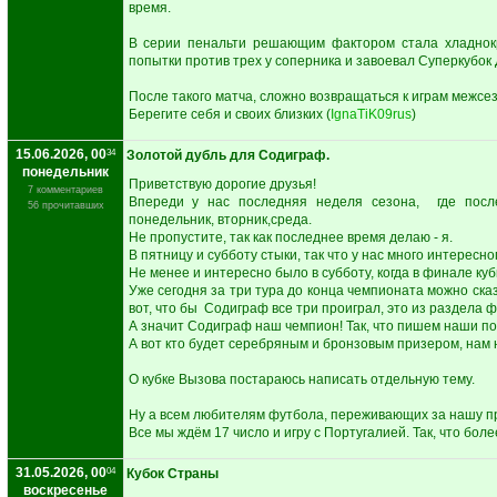
время.
В серии пенальти решающим фактором стала хладнок
попытки против трех у соперника и завоевал Суперкубок 
После такого матча, сложно возвращаться к играм межсезо
Берегите себя и своих близких (
IgnaTiK09rus
)
15.06.2026, 00
34
Золотой дубль для Содиграф.
понедельник
Приветствую дорогие друзья!
7 комментариев
Впереди у нас последняя неделя сезона, где посл
56 прочитавших
понедельник, вторник,среда.
Не пропустите, так как последнее время делаю - я.
В пятницу и субботу стыки, так что у нас много интересно
Не менее и интересно было в субботу, когда в финале ку
Уже сегодня за три тура до конца чемпионата можно сказ
вот, что бы Содиграф все три проиграл, это из раздела 
А значит Содиграф наш чемпион! Так, что пишем наши п
А вот кто будет серебряным и бронзовым призером, нам 
О кубке Вызова постараюсь написать отдельную тему.
Ну а всем любителям футбола, переживающих за нашу п
Все мы ждём 17 число и игру с Португалией. Так, что более
31.05.2026, 00
04
Кубок Страны
воскресенье