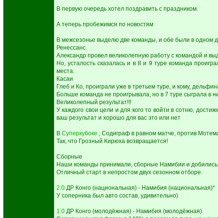
В первую очередь хотел поздравить с праздником.
А теперь пробежимся по новостям
В межсезонье выделю две команды, и обе были в одном 
Ренессанс.
Александр провел великолепную работу с командой и выд
Но, усталость сказалась и в 8 и 9 туре команда проигра
места.
Касаи
Глеб и Ко, проиграли уже в третьем туре, и кому, дельф
Больше команда не проигрывала, но в 7 туре сыграла в н
Великолепный результат!!!
У каждого свои цели и для кого то войти в сотню, достиж
ваш результат и хорошо для вас это или нет
В
Суперкубоке
, Содиграф в равном матче, против Мотем
Так, что Грозный Кирюха возвращается!
Сборные
Наши команды принимали, сборные Намибии и добились
Отличный старт в непростом двух сезонном отборе.
2:0
ДР Конго (национальная) - Намибия (национальная)*
У соперника был авто состав, удивительно)
1:0
ДР Конго (молодёжная) - Намибия (молодёжная)