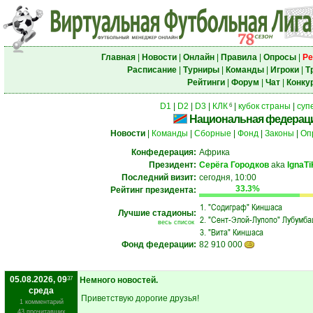
Главная
|
Новости
|
Онлайн
|
Правила
|
Опросы
|
Ре
Расписание
|
Турниры
|
Команды
|
Игроки
|
Т
Рейтинги
|
Форум
|
Чат
|
Конку
D1
|
D2
|
D3
|
КЛК
|
кубок страны
|
суп
6
Национальная федераци
Новости
|
Команды
|
Сборные
|
Фонд
|
Законы
|
Оп
Конфедерация:
Африка
Президент:
Серёга Городков
aka
IgnaT
Последний визит:
сегодня, 10:00
33.3%
Рейтинг президента:
1.
"Содиграф" Киншаса
Лучшие стадионы:
2.
"Сент-Элой-Лупопо" Лубумб
весь список
3.
"Вита" Киншаса
Фонд федерации:
82 910 000
05.08.2026, 09
37
Немного новостей.
среда
Приветствую дорогие друзья!
1 комментарий
43 прочитавших