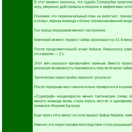
В этот момент казалось, что судьба Суперкубка практ
игру, уверенно действовала в обороне и эффективно исп
Понимая, что первоначальный план не работает, тренер
в атаку», вернув команду к более сбалансированной моде
Гол перед перерывом меняет настроение
Ключевой момент первого тайма произошел на 41-й мину
После продолжительной атаки Кибала Лекалосеса сумел
отставание — 2:1.
Этот мяч оказался чрезвычайно важным. Вместо практ
реальную возможность перевернуть игру во втором тайме
Тактическая перестройка приносит результат
После перерыва матч окончательно превратился в шахм
«Содиграф» неоднократно менял тактическую схему, п
минуте команда вновь стала играть жестче и одноврем
появился Жереми Басилуа.
Еще через пять минут на поле вышел Зуфар Марков, зам
Именно эта перестановка впоследствии стала решающей