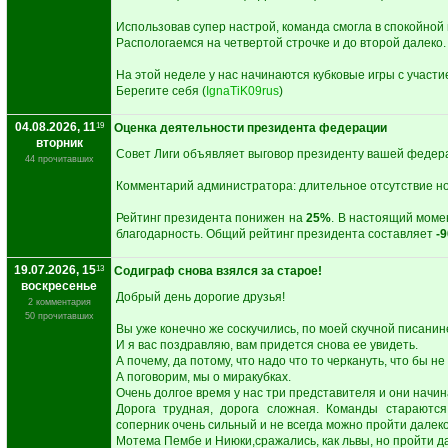
Использовав супер настрой, команда смогла в спокойной
Распологаемся на четвертой строчке и до второй далеко.
На этой неделе у нас начинаются кубковые игры с участи
Берегите себя (
IgnaTiK09rus
)
04.08.2026, 11
19
Оценка деятельности президента федерации
вторник
Совет Лиги объявляет выговор президенту вашей феде
44 прочитавших
Комментарий администратора: длительное отсутствие н
Рейтинг президента понижен на
25%
. В настоящий моме
благодарность. Общий рейтинг президента составляет
-
19.07.2026, 15
13
Содиграф снова взялся за старое!
воскресенье
Добрый день дорогие друзья!
2 комментария
50 прочитавших
Вы уже конечно же соскучились, по моей скучной писанин
И я вас поздравляю, вам придется снова ее увидеть.
А почему, да потому, что надо что то черкануть, что бы не
А поговорим, мы о миракубках.
Очень долгое время у нас три представителя и они начин
Дорога трудная, дорога сложная. Команды стараются
соперник очень сильный и не всегда можно пройти далеко
Мотема Пембе и Ниюки,сражались, как львы, но пройти д