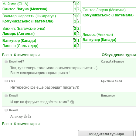
Майами (США)
1
0
Сантос Лагуна (Мексика)
1
2
Сантос Лагуна (Мексика)
Комуникасьонс (Гватемала)
Вальтер Ферретти (Никарагуа)
1
0
Комуникасьонс (Гватемала)
1
2
Викингс (Багамские о-ва)
2
2
Лимерс (Ангилья)
0
4
Лимерс (Ангилья)
Ванкувер (Канада)
Ванкувер (Канада)
2
1
Лимено (Сальвадор)
0
2
Всего:
4
комментария
Обсуждение турни
Deschko87
Санрайз Болерс
Так, тут теперь тоже можно комментарии писать :)
Всем североамериканцам привет!
zse7
Бриттонс Хилл
Интересно где еще разрешат писать?))
Kewell
Виньялес
И где на форуме создаётся тема? 🤔
Kewell
А, вижу 👍👍
Всего:
4
комментария
Победители турнира