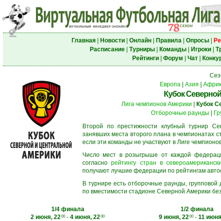
Главная
|
Новости
|
Онлайн
|
Правила
|
Опросы
|
Ре
Расписание
|
Турниры
|
Команды
|
Игроки
|
Т
Рейтинги
|
Форум
|
Чат
|
Конку
Сез
Европа
|
Азия
|
Афри
Кубок Северной
Лига чемпионов Америки
|
Кубок С
Отборочные раунды
|
Гр
Второй по престижности клубный турнир Сев
занявших места второго плана в чемпионатах с
если эти команды не участвуют в Лиге чемпионо
Число мест в розыгрыше от каждой федерац
согласно
рейтингу стран в североамерикански
получают лучшие федерации по рейтингам автосос
В турнире есть отборочные раунды, групповой
по вместимости стадионе Северной Америки без
1/4 финала
1/2 финала
2 июня, 22
-
4 июня, 22
9 июня, 22
-
11 июня
00
00
00