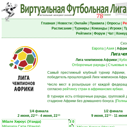
Главная
|
Новости
|
Онлайн
|
Правила
|
Опросы
|
Ре
Расписание
|
Турниры
|
Команды
|
Игроки
|
Т
Рейтинги
|
Форум
|
Чат
|
Конку
Сез
Европа
|
Азия
|
Афри
Лига ч
Лига чемпионов Африки
|
Кубо
Отборочные раунды
|
Стыковые 
Самый престижный клубный турнир Африки,
победитель прошлогодней Лиги чемпионов Афри
Число мест в розыгрыше от каждой федерац
согласно
рейтингу стран в африканских кубках
.
В турнире есть отборочные раунды, групповой
стадионе Африки без домашнего бонуса. [
Полны
1/4 финала
1/2 финала
2 июня, 22
-
4 июня, 22
9 июня, 22
-
11 июня
00
00
00
Мбале Хироус (Уганда)
3
0
Мбарара Сити (Уганда)
0
1