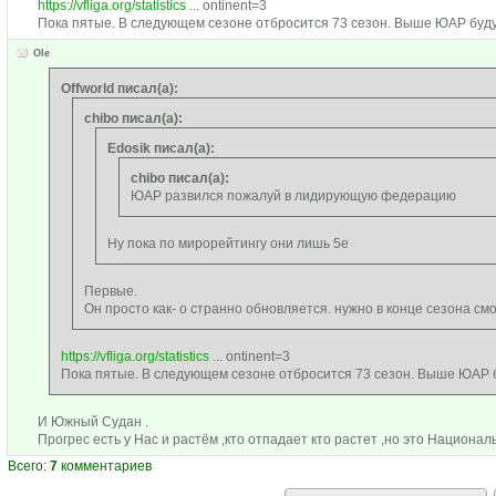
https://vfliga.org/statistics
... ontinent=3
Пока пятые. В следующем сезоне отбросится 73 сезон. Выше ЮАР буду
Ole
Offworld писал(а):
chibo писал(а):
Edosik писал(а):
chibo писал(а):
ЮАР развился пожалуй в лидирующую федерацию
Ну пока по мирорейтингу они лишь 5е
Первые.
Он просто как- о странно обновляется. нужно в конце сезона см
https://vfliga.org/statistics
... ontinent=3
Пока пятые. В следующем сезоне отбросится 73 сезон. Выше ЮАР б
И Южный Судан .
Прогрес есть у Нас и растём ,кто отпадает кто растет ,но это Национал
Всего:
7
комментариев