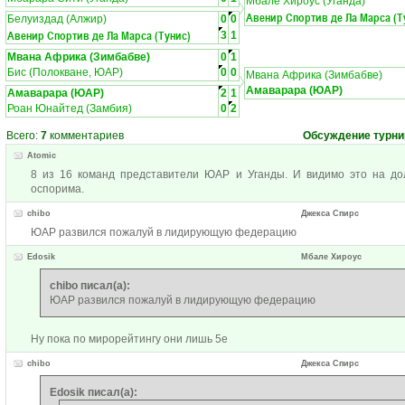
Мбале Хироус (Уганда)
Авенир Спортив де Ла Марса (Т
Белуиздад (Алжир)
0
0
Авенир Спортив де Ла Марса (Тунис)
3
1
Мвана Африка (Зимбабве)
0
1
Бис (Полокване, ЮАР)
0
0
Мвана Африка (Зимбабве)
Амаварара (ЮАР)
Амаварара (ЮАР)
2
1
Роан Юнайтед (Замбия)
0
2
Всего:
7
комментариев
Обсуждение турни
Atomic
8 из 16 команд представители ЮАР и Уганды. И видимо это на д
оспорима.
chibo
Джекса Спирс
ЮАР развился пожалуй в лидирующую федерацию
Edosik
Мбале Хироус
chibo писал(а):
ЮАР развился пожалуй в лидирующую федерацию
Ну пока по мирорейтингу они лишь 5е
chibo
Джекса Спирс
Edosik писал(а):