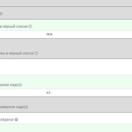
DD
в чёрный список 🙂
ПСВ
ен в чёрный список 🙂
ерное надо)))
АЗ
 наверное надо)))
ойдена! 😁