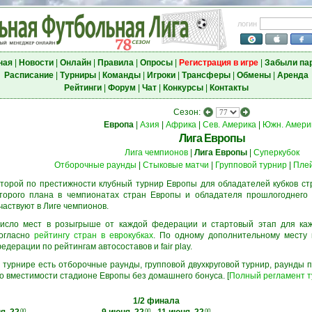
логин
ная
|
Новости
|
Онлайн
|
Правила
|
Опросы
|
Регистрация в игре
|
Забыли па
Расписание
|
Турниры
|
Команды
|
Игроки
|
Трансферы
|
Обмены
|
Аренда
Рейтинги
|
Форум
|
Чат
|
Конкурсы
|
Контакты
Сезон:
Европа
|
Азия
|
Африка
|
Сев. Америка
|
Южн. Амери
Лига Европы
Лига чемпионов
|
Лига Европы
|
Суперкубок
Отборочные раунды
|
Стыковые матчи
|
Групповой турнир
|
Пле
торой по престижности клубный турнир Европы для обладателей кубков ст
торого плана в чемпионатах стран Европы и обладателя прошлогоднего 
частвуют в Лиге чемпионов.
исло мест в розыгрыше от каждой федерации и стартовый этап для ка
огласно
рейтингу стран в еврокубках
. По одному дополнительному месту
едерации по рейтингам автосоставов и fair play.
 турнире есть отборочные раунды, групповой двухкруговой турнир, раунды
о вместимости стадионе Европы без домашнего бонуса. [
Полный регламент 
1/2 финала
00
00
00