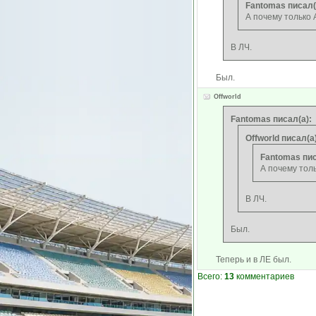
Fantomas писал(
А почему только
В ЛЧ.
Был.
Offworld
Fantomas писал(а):
Offworld писал(а)
Fantomas пис
А почему тол
В ЛЧ.
Был.
Теперь и в ЛЕ был.
Всего:
13
комментариев