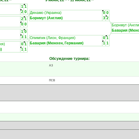
я, 22
9 июня, 22
-
11 июня, 22
1
1
2
0
Динамо (Украина)
0
0
Борнмут (Англия)
3
2
2
1
0
0
Борнмут (Англи
Бавария (Мюнх
1
0
3
1
Олимпик (Лион, Франция)
0
1
Бавария (Мюнхен, Германия)
1
1
ия)
0
1
)
1
1
Обсуждение турнира
:
АЗ
ПСВ