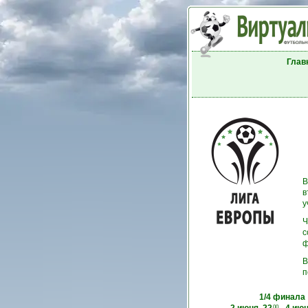
Глав
В
в
у
Ч
с
ф
В
п
1/4 финала
00