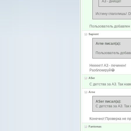
АЗ - днище!
Истину глаголишь! :
Пользователь добавлен 
Sapient
Arne писал(а):
Пользователь добавл
Неееет! АЗ - печинен!
Разблокируй😂
ASer
С детства за АЗ. Так нав
Arne
ASer писал(а):
С детства за АЗ. Так
Конечно! Проверка не пр
Fantomas