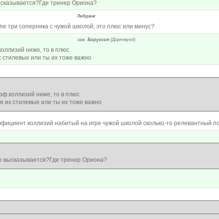
ысказывается?Где тренер Ориона?
Лебринг
уппе три соперника с чужой школой, это плюс или минус?
зам.
Боруссия
(Дортмунд)
коллизий ниже, то в плюс
их стилевые или ты их тоже важно
эф.коллизий ниже, то в плюс
бя их стилевые или ты их тоже важно
ффициент коллизий набитый на игре чужой школой сколько-то релевантный пок
не высказывается?Где тренер Ориона?