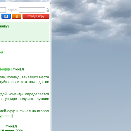
пароль
вход в игру
роль?
ка
й-офф
|
Финал
ран, команд, занявших места
кубка, если эти команды не
ждой команды определяется
 в турнире получают лучшие
 плей-офф и финал на втором
турнира
]
Финал
00