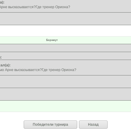
а):
 Арне высказывается?Где тренер Ориона?
Борнмут
:
ал(а):
ько Арне высказывается?Где тренер Ориона?
Победители турнира
Назад