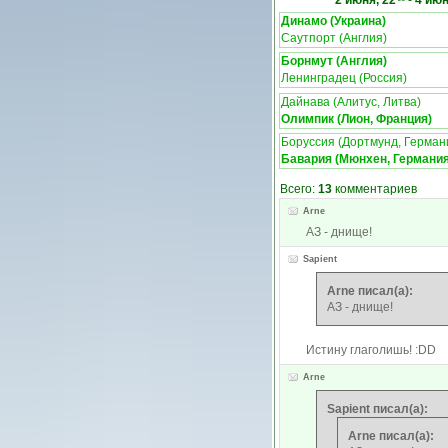
2 июня, 22
-
4 июн
Динамо (Украина)
Саутпорт (Англия)
Борнмут (Англия)
Ленинградец (Россия)
Дайнава (Алитус, Литва)
Олимпик (Лион, Франция)
Боруссия (Дортмунд, Герман
Бавария (Мюнхен, Германия
Всего:
13
комментариев
Arne
АЗ - днище!
Sapient
Arne писал(а):
АЗ - днище!
Истину глаголишь! :DD
Arne
Sapient писал(а):
Arne писал(а):