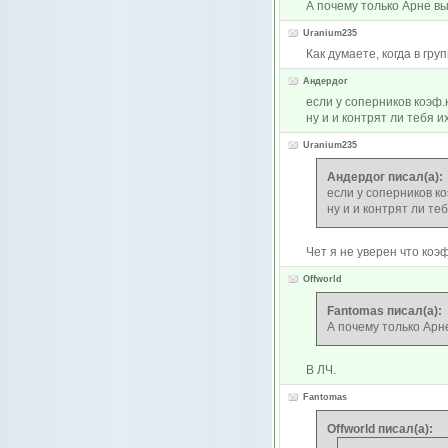
А почему только Арне в
Uranium235
Как думаете, когда в гр
Андердог
если у соперников коэф.
ну и и контрят ли тебя 
Uranium235
Андердог писал(а):
если у соперников ко
ну и и контрят ли те
Чет я не уверен что коэ
Offworld
Fantomas писал(а):
А почему только Ар
В ЛЧ.
Fantomas
Offworld писал(а):