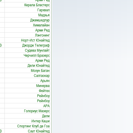
Керала Бластерс
Гархвал
Мадхья
Джамшедпур
Хималайан
Арми Ред
Лэнгснинг
Норт-Ист Юнайтед
Джордж Телеграф
)
Судева Мунлайт
Черчилл Бразерс
Арми Ред
Дели Юнайтед
Мохун Баган
Салгаокар
Арьян
Минерва
Фейтех
Рейнбоу
Рейнбоу
АРА
Голориус Мазерс
Дели
Интер Каши
Спортинг Клуб де Гоа
Саут Юнайтед
)