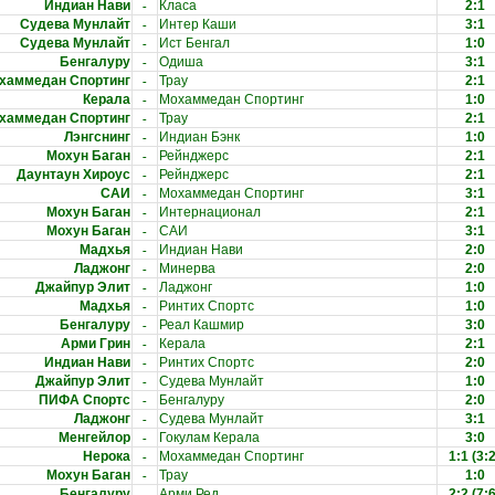
-
Индиан Нави
Класа
2:1
-
Судева Мунлайт
Интер Каши
3:1
-
Судева Мунлайт
Ист Бенгал
1:0
-
Бенгалуру
Одиша
3:1
-
хаммедан Спортинг
Трау
2:1
-
Керала
Мохаммедан Спортинг
1:0
-
хаммедан Спортинг
Трау
2:1
-
Лэнгснинг
Индиан Бэнк
1:0
-
Мохун Баган
Рейнджерс
2:1
-
Даунтаун Хироус
Рейнджерс
2:1
-
САИ
Мохаммедан Спортинг
3:1
-
Мохун Баган
Интернационал
2:1
-
Мохун Баган
САИ
3:1
-
Мадхья
Индиан Нави
2:0
-
Ладжонг
Минерва
2:0
-
Джайпур Элит
Ладжонг
1:0
-
Мадхья
Ринтих Спортс
1:0
-
Бенгалуру
Реал Кашмир
3:0
-
Арми Грин
Керала
2:1
-
Индиан Нави
Ринтих Спортс
2:0
-
Джайпур Элит
Судева Мунлайт
1:0
-
ПИФА Спортс
Бенгалуру
2:0
-
Ладжонг
Судева Мунлайт
3:1
-
Менгейлор
Гокулам Керала
3:0
-
Нерока
Мохаммедан Спортинг
1:1
(3:2
-
Мохун Баган
Трау
1:0
-
Бенгалуру
Арми Ред
2:2
(7:6