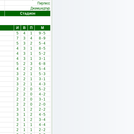
Пирлесс
Джамшедпур
Стадион
И
В
П
М
5
4
1
9
-
5
7
3
4
8
-
9
5
3
2
5
-
4
4
3
1
8
-
5
4
3
1
5
-
2
4
3
1
3
-
1
5
2
3
6
-
8
4
2
2
5
-
4
3
2
1
5
-
3
3
2
1
3
-
1
3
2
1
4
-
3
2
2
0
5
-
2
2
2
0
4
-
2
2
2
0
3
-
1
2
2
0
2
-
0
3
1
2
2
-
2
3
1
2
4
-
5
3
1
2
3
-
4
2
1
1
4
-
4
2
1
1
2
-
2