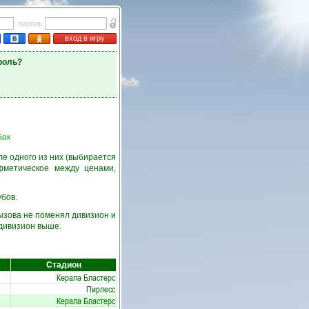
пароль
вход в игру
роль?
бок
е одного из них (выбирается
фметическое между ценами,
убов.
ызова не поменял дивизион и
 дивизион выше.
Стадион
Керала Бластерс
Пирлесс
Керала Бластерс