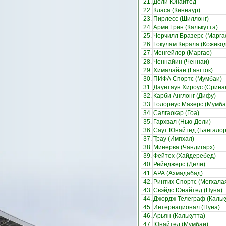
21.
Дели Юнайтед
22.
Класа (Киннаур)
23.
Пирлесс (Шиллонг)
24.
Арми Грин (Калькутта)
25.
Черчилл Бразерс (Марга
26.
Гокулам Керала (Кожико
27.
Менгейлор (Маргао)
28.
Ченнайин (Ченнаи)
29.
Хималайан (Гангток)
30.
ПИФА Спортс (Мумбаи)
31.
Даунтаун Хироус (Срина
32.
Карби Англонг (Дифу)
33.
Голориус Мазерс (Мумба
34.
Салгаокар (Гоа)
35.
Гархвал (Нью-Дели)
36.
Саут Юнайтед (Бангалор
37.
Трау (Импхал)
38.
Минерва (Чандигарх)
39.
Фейтех (Хайдеребед)
40.
Рейнджерс (Дели)
41.
АРА (Ахмадабад)
42.
Ринтих Спортс (Мегхала
43.
Свэйдс Юнайтед (Пуна)
44.
Джордж Телеграф (Кальк
45.
Интернационал (Пуна)
46.
Арьян (Калькутта)
47.
Юнайтед (Мумбаи)