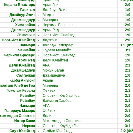
-
Керала Бластерс
Арми Грин
2:0
-
Гархвал
Джайпур Элит
1:0
-
Джайпур Элит
Мадхья
1:0
-
Джамшедпур
Минерва
1:0
-
Хималайан
Черчилл Бразерс
2:0
-
Джамшедпур
Арми Ред
2:0
-
Лэнгснинг
Норт-Ист Юнайтед
1:0
-
Норт-Ист Юнайтед
Ладжонг
2:0
-
Чанмари
Джордж Телеграф
1:1
(8:7
-
Ченнайин
Судева Мунлайт
3:1
-
Черчилл Бразерс
Норт-Ист Юнайтед
1:0
-
Арми Ред
Дели Юнайтед
1:0
-
Дели Юнайтед
АРА
2:1
-
Джамшедпур
Мохун Баган
2:1
-
Салгаокар
Джамшедпур
1:0
-
Карби Англонг
Арьян
2:1
-
портинг Клуб де Гоа
Минерва
2:0
-
Гокулам Керала
Фейтех
2:1
-
Рейнбоу
Спортинг Клуб де Гоа
2:1
-
Рейнбоу
Даймонд Харбор
3:1
-
Чанмари
АРА
2:0
-
Голориус Мазерс
Фейтех
2:1
-
хаммедан Спортинг
Дели
2:0
-
Интер Каши
Мохаммедан Спортинг
2:0
-
Нерока
Спортинг Клуб де Гоа
3:1
-
Саут Юнайтед
Свэйдс Юнайтед
2:2
(4:2