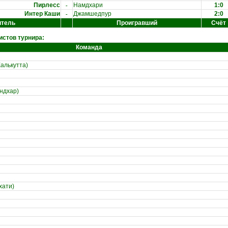
-
Пирлесс
Намдхари
1:0
-
Интер Каши
Джамшедпур
2:0
итель
Проигравший
Счёт
стов турнира:
Команда
алькутта)
ндхар)
хати)