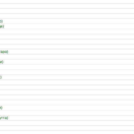
о)
де)
гара)
и)
)
я)
утта)