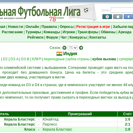
логин
ная
|
Новости
|
Онлайн
|
Правила
|
Опросы
|
Регистрация в игре
|
Забыли па
Расписание
|
Турниры
|
Команды
|
Игроки
|
Трансферы
|
Обмены
|
Аренда
Рейтинги
|
Форум
|
Чат
|
Конкурсы
|
Контакты
Сезон:
Индия
1
|
D2
|
D3-A
|
D3-B
|
КЛК
|
переходные
|
кубок страны
|
кубок вызова
|
суперку
10
о олимпийской системе с выбыванием. Соперники проводят один матч на пол
а проходит без домашнего бонуса. Цена на билеты - это среднее ари
и двух команд, участвующих в матче.
еди команд из D3 и D4 в странах, где в чемпионате участвуют не менее 48 кл
ёт дополнительные призовые, достижения и трофеи. Если победитель кубка в
ез чемпионат, то он получает право сыграть в переходных матчах за выход в
итель
Проигравший
Счёт
-
Керала Бластерс
Юнайтед
1:0
-
Керала Бластерс
Пирлесс
2:1
-
Класа
Керала Бластерс
1:0