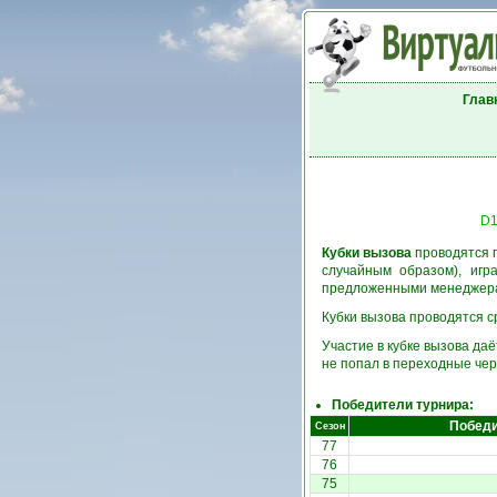
Глав
D
Кубки вызова
проводятся п
случайным образом), игр
предложенными менеджерам
Кубки вызова проводятся ср
Участие в кубке вызова да
не попал в переходные чер
Победители турнира:
Побед
Сезон
77
76
75