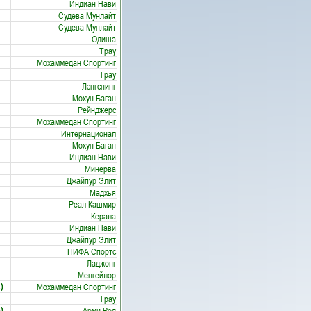
Индиан Нави
Судева Мунлайт
Судева Мунлайт
Одиша
Трау
Мохаммедан Спортинг
Трау
Лэнгснинг
Мохун Баган
Рейнджерс
Мохаммедан Спортинг
Интернационал
Мохун Баган
Индиан Нави
Минерва
Джайпур Элит
Мадхья
Реал Кашмир
Керала
Индиан Нави
Джайпур Элит
ПИФА Спортс
Ладжонг
Менгейлор
Мохаммедан Спортинг
)
Трау
Арми Ред
)