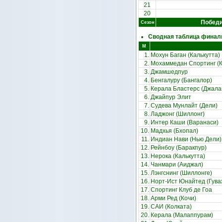
21
20
Побед
Сезон
Сводная таблица финали
М
1.
Мохун Баган (Калькутта)
2.
Мохаммедан Спортинг (К
3.
Джамшедпур
4.
Бенгалуру (Бангалор)
5.
Керала Бластерс (Джала
6.
Джайпур Элит
7.
Судева Мунлайт (Дели)
8.
Ладжонг (Шиллонг)
9.
Интер Каши (Варанаси)
10.
Мадхья (Бхопал)
11.
Индиан Нави (Нью Дели)
12.
Рейнбоу (Баракпур)
13.
Нерока (Калькутта)
14.
Чанмари (Аиджал)
15.
Лэнгснинг (Шиллонге)
16.
Норт-Ист Юнайтед (Гува
17.
Спортинг Клуб де Гоа
18.
Арми Ред (Кочи)
19.
САИ (Колката)
20.
Керала (Малаппурам)