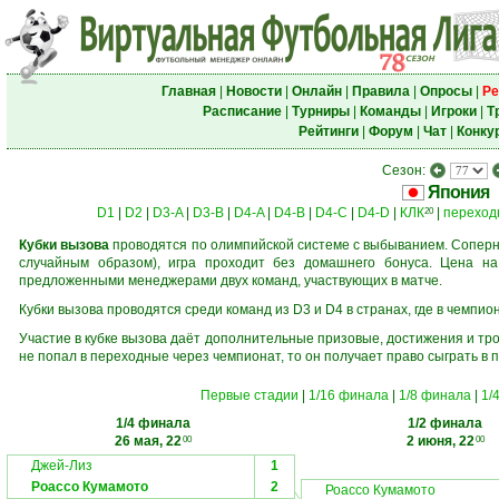
Главная
|
Новости
|
Онлайн
|
Правила
|
Опросы
|
Ре
Расписание
|
Турниры
|
Команды
|
Игроки
|
Т
Рейтинги
|
Форум
|
Чат
|
Конку
Сезон:
Япония
D1
|
D2
|
D3-A
|
D3-B
|
D4-A
|
D4-B
|
D4-C
|
D4-D
|
КЛК
|
переход
20
Кубки вызова
проводятся по олимпийской системе с выбыванием. Соперни
случайным образом), игра проходит без домашнего бонуса. Цена н
предложенными менеджерами двух команд, участвующих в матче.
Кубки вызова проводятся среди команд из D3 и D4 в странах, где в чемпио
Участие в кубке вызова даёт дополнительные призовые, достижения и тр
не попал в переходные через чемпионат, то он получает право сыграть в 
Первые стадии
|
1/16 финала
|
1/8 финала
|
1/
1/4 финала
1/2 финала
26 мая, 22
2 июня, 22
00
00
Джей-Лиз
1
Роассо Кумамото
2
Роассо Кумамото