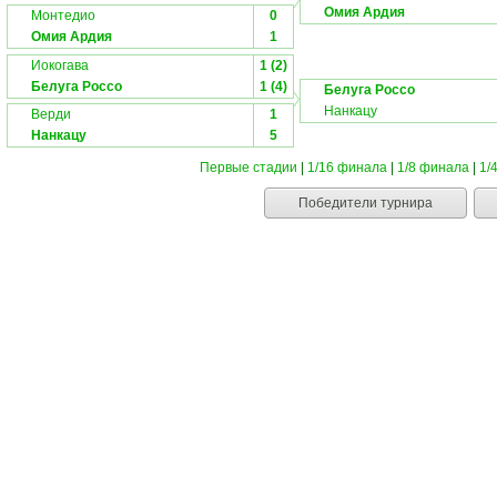
Омия Ардия
Монтедио
0
Омия Ардия
1
Иокогава
1 (2)
Белуга Россо
1 (4)
Белуга Россо
Нанкацу
Верди
1
Нанкацу
5
Первые стадии
|
1/16 финала
|
1/8 финала
|
1/
Победители турнира