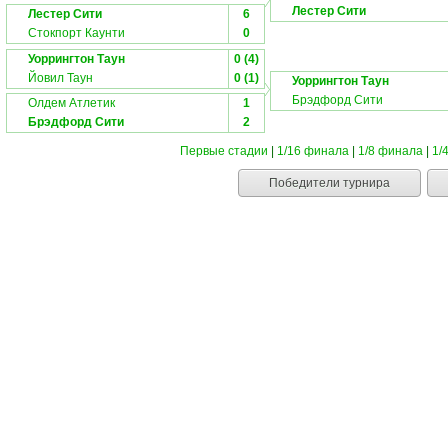
Лестер Сити
Лестер Сити
6
Стокпорт Каунти
0
Уоррингтон Таун
0 (4)
Йовил Таун
0 (1)
Уоррингтон Таун
Брэдфорд Сити
Олдем Атлетик
1
Брэдфорд Сити
2
Первые стадии
|
1/16 финала
|
1/8 финала
|
1/
Победители турнира