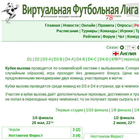
Главная
|
Новости
|
Онлайн
|
Правила
|
Опросы
|
Ре
Расписание
|
Турниры
|
Команды
|
Игроки
|
Т
Рейтинги
|
Форум
|
Чат
|
Конку
Сезон:
Англия
D1
|
D2
|
D3-A
|
D3-B
|
D4-A
|
D4-B
|
D4-C
|
D4-D
|
КЛК
|
переход
24
Кубки вызова
проводятся по олимпийской системе с выбыванием. Соперни
случайным образом), игра проходит без домашнего бонуса. Цена н
предложенными менеджерами двух команд, участвующих в матче.
Кубки вызова проводятся среди команд из D3 и D4 в странах, где в чемпио
Участие в кубке вызова даёт дополнительные призовые, достижения и тр
не попал в переходные через чемпионат, то он получает право сыграть в 
Первые стадии
|
1/16 финала
|
1/8 финала
|
1/
1/4 финала
1/2 финала
26 мая, 22
2 июня, 22
00
00
Чорли
3 (2)
Ноттингем Форест
3 (4)
Ноттингем Форест